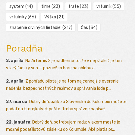
system
(14)
time
(23)
trate
(23)
vrtuľník
(55)
vrtuľníky
(66)
Výška
(21)
značenie civilných lietadiel
(217)
Čas
(34)
Poradňa
2. apríla
:
Na Artemis 2 je nádherné to, že v nej stále žije ten
starý ľudský sen — pozrieť sa hore na oblohu a ...
2. apríla
:
Z pohľadu pilota je na tom najcennejšie overenie
riadenia, bezpečnostných režimov a správania lode p...
27. marca
:
Dobrý deň, balík zo Slovenska do Kolumbie môžete
podať na ktorejkoľvek pošte. Treba správne napísať ...
22. januára
:
Dobrý deň, potrebujem radu: v akom meste je
možné podať listovú zásielku do Kolumbie. Aké platia pr...