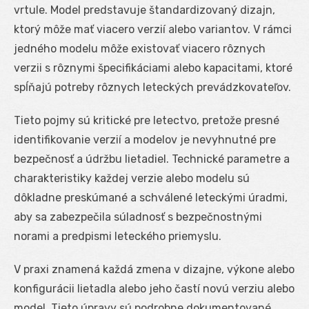
vrtule. Model predstavuje štandardizovaný dizajn,
ktorý môže mať viacero verzií alebo variantov. V rámci
jedného modelu môže existovať viacero rôznych
verzii s rôznymi špecifikáciami alebo kapacitami, ktoré
spĺňajú potreby rôznych leteckých prevádzkovateľov.
Tieto pojmy sú kritické pre letectvo, pretože presné
identifikovanie verzií a modelov je nevyhnutné pre
bezpečnosť a údržbu lietadiel. Technické parametre a
charakteristiky každej verzie alebo modelu sú
dôkladne preskúmané a schválené leteckými úradmi,
aby sa zabezpečila súladnosť s bezpečnostnými
norami a predpismi leteckého priemyslu.
V praxi znamená každá zmena v dizajne, výkone alebo
konfigurácii lietadla alebo jeho častí novú verziu alebo
model. Tieto úpravy sú podrobne dokumentované,