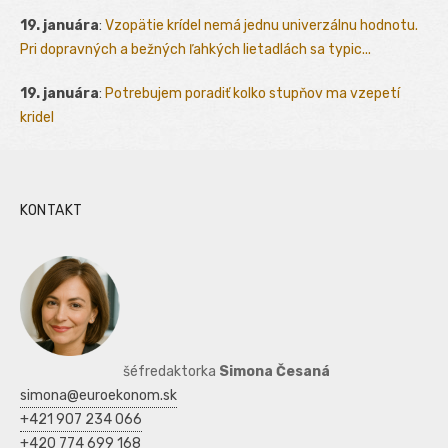
19. januára
:
Vzopätie krídel nemá jednu univerzálnu hodnotu.
Pri dopravných a bežných ľahkých lietadlách sa typic...
19. januára
:
Potrebujem poradiť kolko stupňov ma vzepetí
kridel
KONTAKT
šéfredaktorka
Simona Česaná
simona@euroekonom.sk
+421 907 234 066
+420 774 699 168