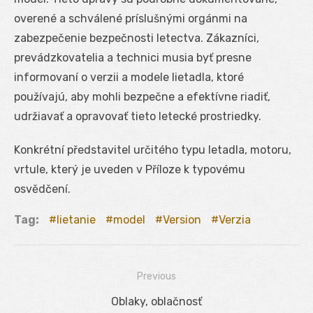
overené a schválené príslušnými orgánmi na
zabezpečenie bezpečnosti letectva. Zákazníci,
prevádzkovatelia a technici musia byť presne
informovaní o verzii a modele lietadla, ktoré
používajú, aby mohli bezpečne a efektívne riadiť,
udržiavať a opravovať tieto letecké prostriedky.
Konkrétní představitel určitého typu letadla, motoru,
vrtule, který je uveden v Příloze k typovému
osvědčení.
Tag:
lietanie
model
Version
Verzia
Previous
Navigácia
Previous
Oblaky, oblačnosť