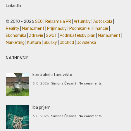
LinkedIn
© 2010 - 2026
SEO
|
Reklama a PR
|
Vrtuľníky
|
Autoškola
|
Reality
|
Manažment
|
Prijímáčky
|
Podnikanie
|
Financie
|
Ekonomika
|
Zdravie
|
SWOT
|
Podnikateľský plán
|
Manažment
|
Marketing
|
Kultúra
|
Skúšky
|
Obchod
|
Dovolenka
NAJNOVŠIE
kontrolné stanovište
6. 8. 2026
Simona Česaná
No comments
Iba príjem
6. 8. 2026
Simona Česaná
No comments