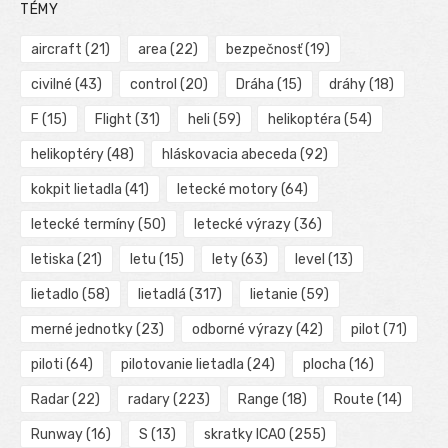
TÉMY
aircraft
(21)
area
(22)
bezpečnosť
(19)
civilné
(43)
control
(20)
Dráha
(15)
dráhy
(18)
F
(15)
Flight
(31)
heli
(59)
helikoptéra
(54)
helikoptéry
(48)
hláskovacia abeceda
(92)
kokpit lietadla
(41)
letecké motory
(64)
letecké termíny
(50)
letecké výrazy
(36)
letiska
(21)
letu
(15)
lety
(63)
level
(13)
lietadlo
(58)
lietadlá
(317)
lietanie
(59)
merné jednotky
(23)
odborné výrazy
(42)
pilot
(71)
piloti
(64)
pilotovanie lietadla
(24)
plocha
(16)
Radar
(22)
radary
(223)
Range
(18)
Route
(14)
Runway
(16)
S
(13)
skratky ICAO
(255)