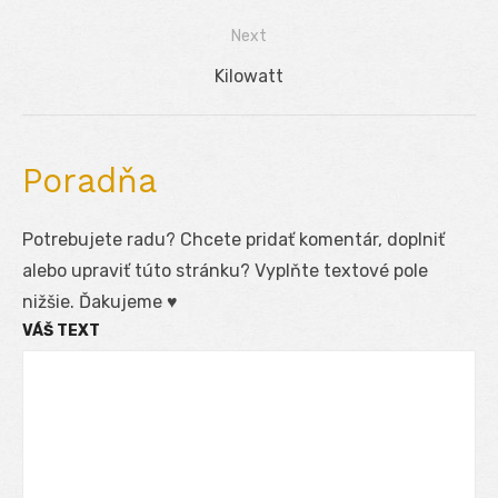
v
post:
Next
článku
Next
Kilowatt
post:
Poradňa
Potrebujete radu? Chcete pridať komentár, doplniť
alebo upraviť túto stránku? Vyplňte textové pole
nižšie. Ďakujeme ♥
VÁŠ TEXT