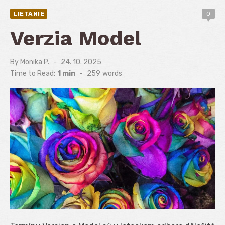
LIETANIE
0
Verzia Model
By
Monika P.
Posted
24. 10. 2025
on
Time to Read:
1 min
-
259
words