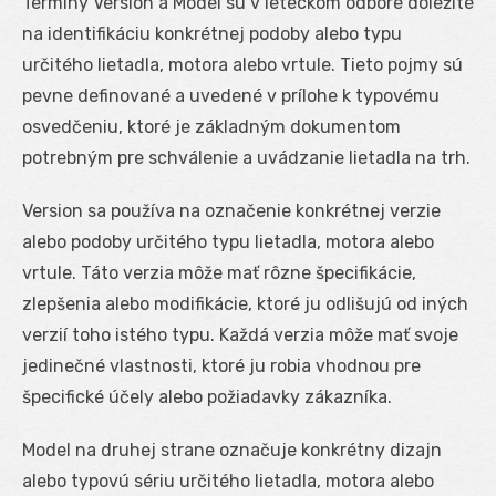
Termíny Version a Model sú v leteckom odbore dôležité
na identifikáciu konkrétnej podoby alebo typu
určitého lietadla, motora alebo vrtule. Tieto pojmy sú
pevne definované a uvedené v prílohe k typovému
osvedčeniu, ktoré je základným dokumentom
potrebným pre schválenie a uvádzanie lietadla na trh.
Version sa používa na označenie konkrétnej verzie
alebo podoby určitého typu lietadla, motora alebo
vrtule. Táto verzia môže mať rôzne špecifikácie,
zlepšenia alebo modifikácie, ktoré ju odlišujú od iných
verzií toho istého typu. Každá verzia môže mať svoje
jedinečné vlastnosti, ktoré ju robia vhodnou pre
špecifické účely alebo požiadavky zákazníka.
Model na druhej strane označuje konkrétny dizajn
alebo typovú sériu určitého lietadla, motora alebo