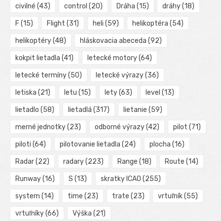
civilné
(43)
control
(20)
Dráha
(15)
dráhy
(18)
F
(15)
Flight
(31)
heli
(59)
helikoptéra
(54)
helikoptéry
(48)
hláskovacia abeceda
(92)
kokpit lietadla
(41)
letecké motory
(64)
letecké termíny
(50)
letecké výrazy
(36)
letiska
(21)
letu
(15)
lety
(63)
level
(13)
lietadlo
(58)
lietadlá
(317)
lietanie
(59)
merné jednotky
(23)
odborné výrazy
(42)
pilot
(71)
piloti
(64)
pilotovanie lietadla
(24)
plocha
(16)
Radar
(22)
radary
(223)
Range
(18)
Route
(14)
Runway
(16)
S
(13)
skratky ICAO
(255)
system
(14)
time
(23)
trate
(23)
vrtuľník
(55)
vrtuľníky
(66)
Výška
(21)