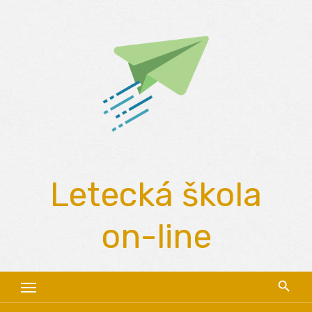
Skip
to
content
Letecká škola
on-line