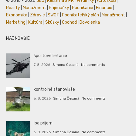
© 2010 - 2026
SEO
|
Reklama a PR
|
Vrtuľníky
|
Autoškola
|
Reality
|
Manažment
|
Prijímáčky
|
Podnikanie
|
Financie
|
Ekonomika
|
Zdravie
|
SWOT
|
Podnikateľský plán
|
Manažment
|
Marketing
|
Kultúra
|
Skúšky
|
Obchod
|
Dovolenka
NAJNOVŠIE
športové lietanie
7. 8. 2026
Simona Česaná
No comments
kontrolné stanovište
6. 8. 2026
Simona Česaná
No comments
Iba príjem
6. 8. 2026
Simona Česaná
No comments