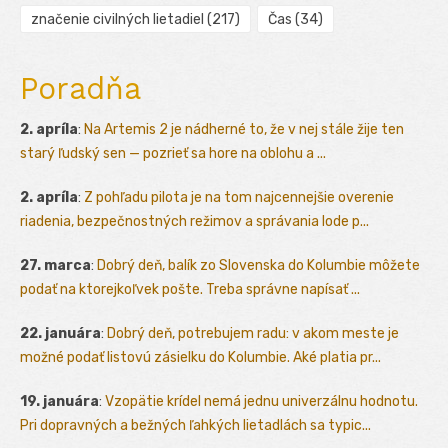
značenie civilných lietadiel
(217)
Čas
(34)
Poradňa
2. apríla
:
Na Artemis 2 je nádherné to, že v nej stále žije ten
starý ľudský sen — pozrieť sa hore na oblohu a ...
2. apríla
:
Z pohľadu pilota je na tom najcennejšie overenie
riadenia, bezpečnostných režimov a správania lode p...
27. marca
:
Dobrý deň, balík zo Slovenska do Kolumbie môžete
podať na ktorejkoľvek pošte. Treba správne napísať ...
22. januára
:
Dobrý deň, potrebujem radu: v akom meste je
možné podať listovú zásielku do Kolumbie. Aké platia pr...
19. januára
:
Vzopätie krídel nemá jednu univerzálnu hodnotu.
Pri dopravných a bežných ľahkých lietadlách sa typic...