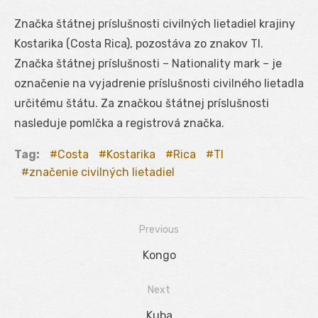
Značka štátnej príslušnosti civilných lietadiel krajiny
Kostarika (Costa Rica), pozostáva zo znakov TI.
Značka štátnej príslušnosti – Nationality mark – je
označenie na vyjadrenie príslušnosti civilného lietadla
určitému štátu. Za značkou štátnej príslušnosti
nasleduje pomlčka a registrová značka.
Tag:
Costa
Kostarika
Rica
TI
značenie civilných lietadiel
Previous
Navigácia
Previous
Kongo
v
post:
Next
článku
Next
Kuba