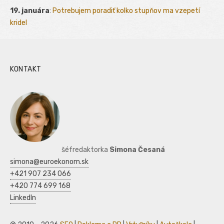
19. januára
:
Potrebujem poradiť kolko stupňov ma vzepetí
kridel
KONTAKT
šéfredaktorka
Simona Česaná
simona@euroekonom.sk
+421 907 234 066
+420 774 699 168
LinkedIn