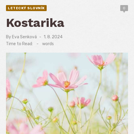
LETECKÝ SLOVNÍK
0
Kostarika
By
Eva Senková
Posted
1. 8. 2024
on
Time to Read:
-
words