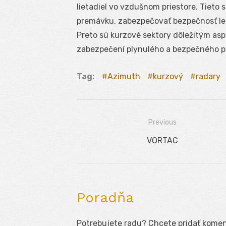
lietadiel vo vzdušnom priestore. Tieto
premávku, zabezpečovať bezpečnosť letov
Preto sú kurzové sektory dôležitým asp
zabezpečení plynulého a bezpečného po
Tag:
Azimuth
kurzový
radary
Previous
Navigácia
Previous
VORTAC
v
post:
článku
Poradňa
Potrebujete radu? Chcete pridať koment