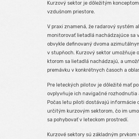
Kurzový sektor je dôležitým konceptom 
vzdušnom priestore.
V praxi znamená, že radarový systém a
monitorovať lietadlá nachádzajúce sa 
obvykle definovaný dvoma azimutálnymi
v stupňoch. Kurzový sektor umožňuje o
ktorom sa lietadlá nachádzajú, a umožň
premávku v konkrétnych časoch a oblas
Pre leteckých pilotov je dôležité mať 
ovplyvňuje ich navigačné rozhodnutia 
Počas letu piloti dostávajú informácie
určitým kurzovým sektorom, čo im umož
sa pohybovať v leteckom prostredí.
Kurzové sektory sú základným prvkom v