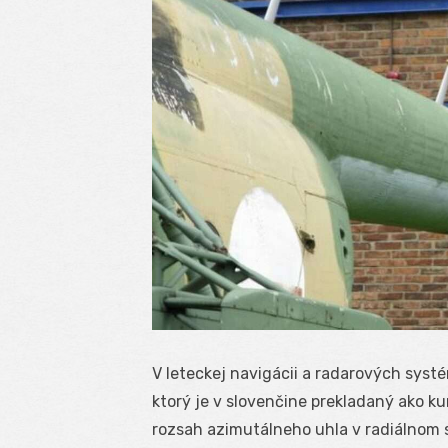
V leteckej navigácii a radarových syst
ktorý je v slovenčine prekladaný ako k
rozsah azimutálneho uhla v radiálnom s