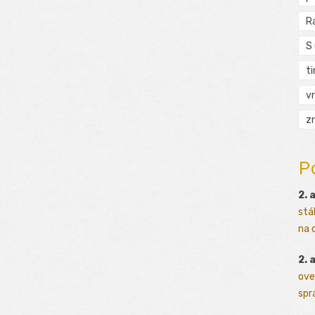
R
S
t
vr
zn
P
2. 
stá
na o
2. 
ove
sprá