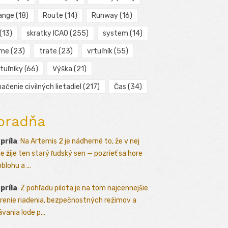
ange
(18)
Route
(14)
Runway
(16)
(13)
skratky ICAO
(255)
system
(14)
ime
(23)
trate
(23)
vrtuľník
(55)
tuľníky
(66)
Výška
(21)
ačenie civilných lietadiel
(217)
Čas
(34)
oradňa
apríla
:
Na Artemis 2 je nádherné to, že v nej
le žije ten starý ľudský sen — pozrieť sa hore
blohu a ...
apríla
:
Z pohľadu pilota je na tom najcennejšie
renie riadenia, bezpečnostných režimov a
vania lode p...