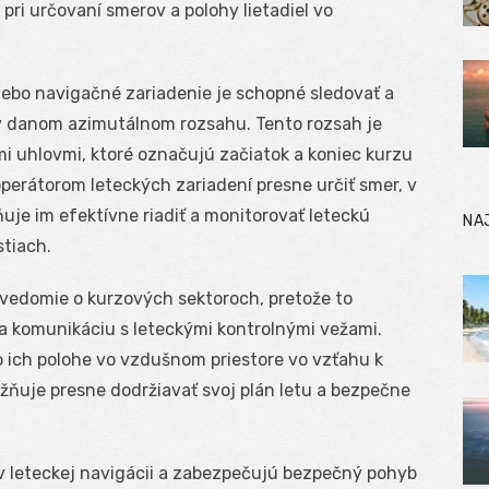
pri určovaní smerov a polohy lietadiel vo
lebo navigačné zariadenie je schopné sledovať a
v danom azimutálnom rozsahu. Tento rozsah je
 uhlovmi, ktoré označujú začiatok a koniec kurzu
perátorom leteckých zariadení presne určiť smer, v
uje im efektívne riadiť a monitorovať leteckú
NA
tiach.
povedomie o kurzových sektoroch, pretože to
a komunikáciu s leteckými kontrolnými vežami.
 o ich polohe vo vzdušnom priestore vo vzťahu k
ňuje presne dodržiavať svoj plán letu a bezpečne
 leteckej navigácii a zabezpečujú bezpečný pohyb