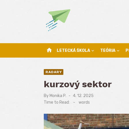
Skip
to
content
home
LETECKÁ ŠKOLA
TEÓRIA
P
RADARY
kurzový sektor
By
Monika P.
Posted
4. 12. 2025
on
Time to Read:
-
words