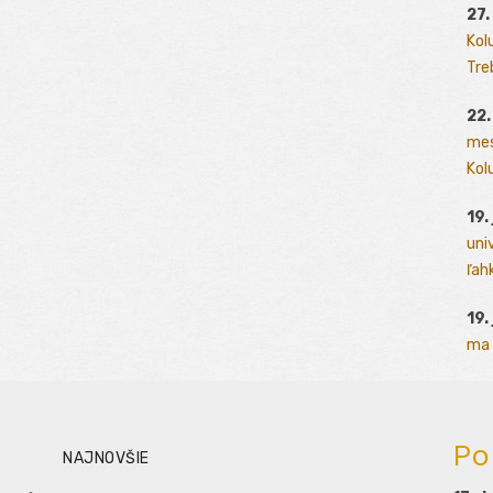
27.
Kol
Tre
22.
mes
Kolu
19.
uni
ľah
19.
ma 
Po
NAJNOVŠIE