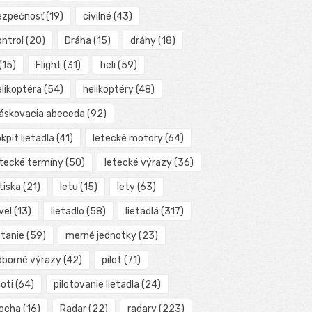
ezpečnosť
(19)
civilné
(43)
ontrol
(20)
Dráha
(15)
dráhy
(18)
(15)
Flight
(31)
heli
(59)
elikoptéra
(54)
helikoptéry
(48)
láskovacia abeceda
(92)
kpit lietadla
(41)
letecké motory
(64)
etecké termíny
(50)
letecké výrazy
(36)
tiska
(21)
letu
(15)
lety
(63)
vel
(13)
lietadlo
(58)
lietadlá
(317)
etanie
(59)
merné jednotky
(23)
dborné výrazy
(42)
pilot
(71)
loti
(64)
pilotovanie lietadla
(24)
locha
(16)
Radar
(22)
radary
(223)