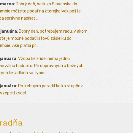
 marca
:
Dobrý deň, balík zo Slovenska do
umbie môžete podať na ktorejkoľvek pošte.
ba správne napísať ...
 januára
:
Dobrý deň, potrebujem radu: v akom
te je možné podať listovú zásielku do
mbie. Aké platia pr...
 januára
:
Vzopätie krídel nemá jednu
verzálnu hodnotu. Pri dopravných a bežných
kých lietadlách sa typic...
 januára
:
Potrebujem poradiť kolko stupňov
vzepetí kridel
radňa