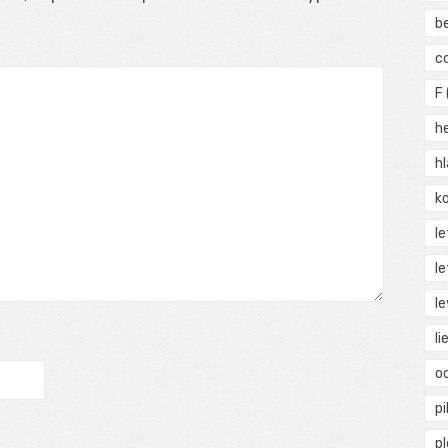
b
c
F
h
h
ko
l
le
le
li
o
pi
p