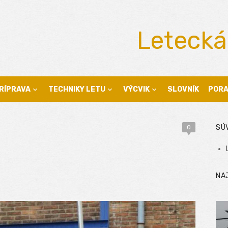
Letecká
RÍPRAVA
TECHNIKY LETU
VÝCVIK
SLOVNÍK
POR
SÚ
0
NA