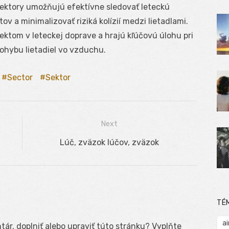
 sektory umožňujú efektívne sledovať leteckú
 a minimalizovať riziká kolízií medzi lietadlami.
ektom v leteckej doprave a hrajú kľúčovú úlohu pri
hybu lietadiel vo vzduchu.
Sector
Sektor
Next
Next
Lúč, zväzok lúčov, zväzok
post:
TÉ
ai
ár, doplniť alebo upraviť túto stránku? Vyplňte