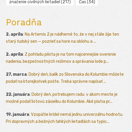
značenie civilných lietadiel
(217)
Čas
(34)
Poradňa
2. apríla
:
Na Artemis 2 je nádherné to, že v nej stále žije ten
starý ľudský sen — pozrieť sa hore na oblohu a ...
2. apríla
:
Z pohľadu pilota je na tom najcennejšie overenie
riadenia, bezpečnostných režimov a správania lode p...
27. marca
:
Dobrý deň, balík zo Slovenska do Kolumbie môžete
podať na ktorejkoľvek pošte. Treba správne napísať ...
22. januára
:
Dobrý deň, potrebujem radu: v akom meste je
možné podať listovú zásielku do Kolumbie. Aké platia pr...
19. januára
:
Vzopätie krídel nemá jednu univerzálnu hodnotu.
Pri dopravných a bežných ľahkých lietadlách sa typic...