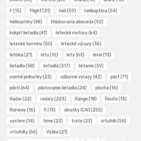
F
(15)
Flight
(31)
heli
(59)
helikoptéra
(54)
helikoptéry
(48)
hláskovacia abeceda
(92)
kokpit lietadla
(41)
letecké motory
(64)
letecké termíny
(50)
letecké výrazy
(36)
letiska
(21)
letu
(15)
lety
(63)
level
(13)
lietadlo
(58)
lietadlá
(317)
lietanie
(59)
merné jednotky
(23)
odborné výrazy
(42)
pilot
(71)
piloti
(64)
pilotovanie lietadla
(24)
plocha
(16)
Radar
(22)
radary
(223)
Range
(18)
Route
(14)
Runway
(16)
S
(13)
skratky ICAO
(255)
system
(14)
time
(23)
trate
(23)
vrtuľník
(55)
vrtuľníky
(66)
Výška
(21)