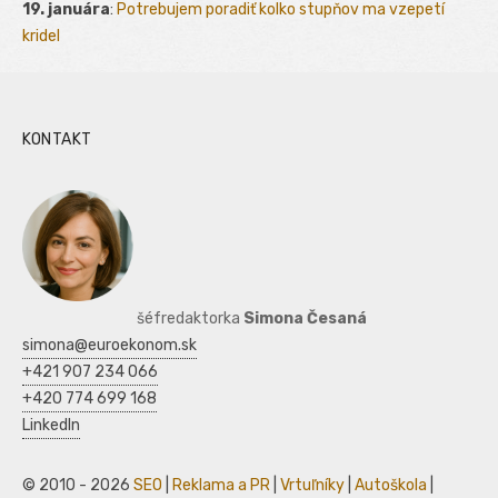
19. januára
:
Potrebujem poradiť kolko stupňov ma vzepetí
kridel
KONTAKT
šéfredaktorka
Simona Česaná
simona@euroekonom.sk
+421 907 234 066
+420 774 699 168
LinkedIn
© 2010 - 2026
SEO
|
Reklama a PR
|
Vrtuľníky
|
Autoškola
|