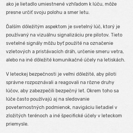
ako je lietadlo umiestnené vzhľadom k lúču, môže
presne určiť svoju polohu a smer letu.
Ďalším dôležitým aspektom je svetelný lúč, ktorý je
používaný na vizuálnu signalizáciu pre pilotov. Tieto
svetelné signály môžu byť použité na označenie
vzletových a pristávacích dráh, určenie smeru vetra,
alebo na iné dôležité komunikačné účely na letiskách.
V leteckej bezpečnosti je veľmi dôležité, aby piloti
správne rozpoznávali a reagovali na rôzne druhy
lúčov, aby zabezpečili bezpečný let. Okrem toho sa
lúče často používajú aj na sledovanie
poveternostných podmienok, navigáciu lietadiel v
zložitých terénoch a iné špecifické účely v leteckom
priemysle.