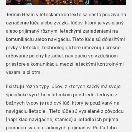
Termín Beam v leteckom kontexte sa často používa na
označenie lúča alebo zväzku lúčov, ktorý je vysielaný
alebo prijímaný rôznymi leteckými zariadeniami na
komunikáciu alebo navigáciu. Tieto lúče sú dôležitými
prvky v leteckej technológii, ktoré umožňujú presné
určovanie polohy lietadiel, navigáciu vo vzdušnom
priestore a komunikáciu medzi leteckými kontrolnými
vežami a pilotmi.
Existujú rôzne typy lúčov, z ktorých každý má svoje
špecifické využitie v leteckom prostredí. Jedným z
bežných typov je radiový lúč, ktorý je používaný na
navigáciu lietadiel. Tieto lúče sú vysielané z pôvodcu
(napríklad navigačnej stanice) a lietadlo ich prijíma
pomocou svojich rádiových prijímačov. Podľa toho,