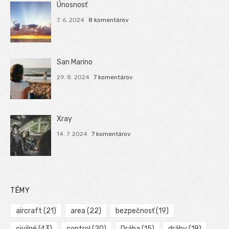
Únosnosť
7. 6. 2024
8 komentárov
San Marino
29. 8. 2024
7 komentárov
Xray
14. 7. 2024
7 komentárov
TÉMY
aircraft
(21)
area
(22)
bezpečnosť
(19)
civilné
(43)
control
(20)
Dráha
(15)
dráhy
(18)