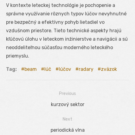
V kontexte leteckej technológie je pochopenie a
správne využívanie rôznych typov lúčov nevyhnutné
pre bezpečný a efektívny pohyb lietadiel vo
vzdušnom priestore. Tieto technické aspekty hrajú
kľúčovú úlohu v leteckom inžinierstve a navigácii a sú
neoddeliteľnou súčasťou moderného leteckého
priemyslu.
Tag:
beam
lúč
lúčov
radary
zväzok
Previous
Navigácia
Previous
kurzový sektor
v
post:
Next
článku
Next
periodická vlna