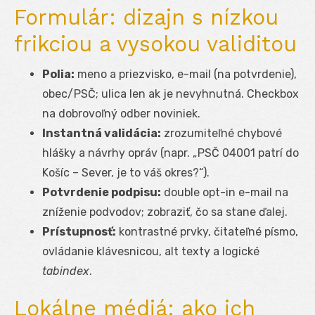
Formulár: dizajn s nízkou
frikciou a vysokou validitou
Polia:
meno a priezvisko, e-mail (na potvrdenie),
obec/PSČ; ulica len ak je nevyhnutná. Checkbox
na dobrovoľný odber noviniek.
Instantná validácia:
zrozumiteľné chybové
hlášky a návrhy opráv (napr. „PSČ 04001 patrí do
Košíc – Sever, je to váš okres?“).
Potvrdenie podpisu:
double opt-in e-mail na
zníženie podvodov; zobraziť, čo sa stane ďalej.
Prístupnosť:
kontrastné prvky, čitateľné písmo,
ovládanie klávesnicou, alt texty a logické
tabindex
.
Lokálne médiá: ako ich