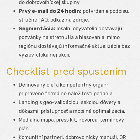
do dobrovoľníckej skupiny.
Prvý e-mail do 24 hodín:
potvrdenie podpisu,
stručné FAQ, odkaz na zdroje.
Segmentácia:
lokálni obyvatelia dostávajú
pozvánky na stretnutia a hlasovania; mimo
regiónu dostávajú informačné aktualizácie bez
výziev k lokálnej akcii.
Checklist pred spustením
Definovaný cieľ a kompetentný orgán;
pripravené formálne náležitosti podania.
Landing s geo-validáciou, sekciou dôvery a
dôkazmi; prístupnosť a mobilná optimalizácia.
Mediálna mapa, press kit, hovorca, termínový
plán.
Komunitní partneri, dobrovoľnícky manuál, QR