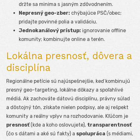
držte sa minima s jasným zdôvodnením.
Nepresný geo-zber:
chýbajúce PSČ/obec;
pridajte povinné polia a validáciu.
Jednokanálový prístup:
ignorovanie offline
komunity; kombinujte online a terén.
Lokálna presnosť, dôvera a
disciplína
Regionálne petície sú najúspešnejšie, keď kombinujú
presný geo-targeting, lokálne dôkazy a spoľahlivé
médiá. Ak zachováte dátovú disciplínu, právny súlad
a dôstojný tón, získate nielen podpisy, ale aj rešpekt
komunity a reálny vplyv na rozhodovanie. Kľúčom je
presnosť
(kde a koho oslovujete),
transparentnosť
(čo s dátami a aké sú fakty) a
spolupráca
(s médiami,