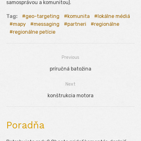
samosprávou a komunitou).
Tag:
geo-targeting
komunita
lokálne médiá
mapy
messaging
partneri
regionálne
regionálne petície
Previous
Navigácia
Previous
príručná batožina
v
post:
Next
článku
Next
konštrukcia motora
post:
Poradňa