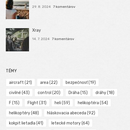
29. 8. 2024
7 komentárov
Xray
14. 7. 2024
7 komentárov
TÉMY
aircraft
(21)
area
(22)
bezpečnosť
(19)
civilné
(43)
control
(20)
Dráha
(15)
dráhy
(18)
F
(15)
Flight
(31)
heli
(59)
helikoptéra
(54)
helikoptéry
(48)
hláskovacia abeceda
(92)
kokpit lietadla
(41)
letecké motory
(64)