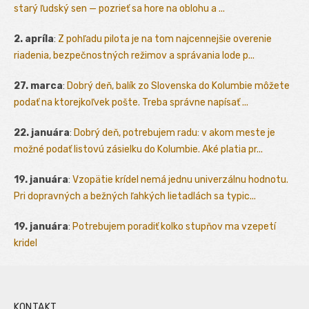
starý ľudský sen — pozrieť sa hore na oblohu a ...
2. apríla
:
Z pohľadu pilota je na tom najcennejšie overenie
riadenia, bezpečnostných režimov a správania lode p...
27. marca
:
Dobrý deň, balík zo Slovenska do Kolumbie môžete
podať na ktorejkoľvek pošte. Treba správne napísať ...
22. januára
:
Dobrý deň, potrebujem radu: v akom meste je
možné podať listovú zásielku do Kolumbie. Aké platia pr...
19. januára
:
Vzopätie krídel nemá jednu univerzálnu hodnotu.
Pri dopravných a bežných ľahkých lietadlách sa typic...
19. januára
:
Potrebujem poradiť kolko stupňov ma vzepetí
kridel
KONTAKT