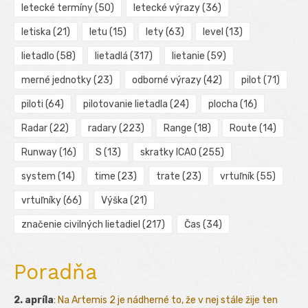
letecké termíny
(50)
letecké výrazy
(36)
letiska
(21)
letu
(15)
lety
(63)
level
(13)
lietadlo
(58)
lietadlá
(317)
lietanie
(59)
merné jednotky
(23)
odborné výrazy
(42)
pilot
(71)
piloti
(64)
pilotovanie lietadla
(24)
plocha
(16)
Radar
(22)
radary
(223)
Range
(18)
Route
(14)
Runway
(16)
S
(13)
skratky ICAO
(255)
system
(14)
time
(23)
trate
(23)
vrtuľník
(55)
vrtuľníky
(66)
Výška
(21)
značenie civilných lietadiel
(217)
Čas
(34)
Poradňa
2. apríla
:
Na Artemis 2 je nádherné to, že v nej stále žije ten