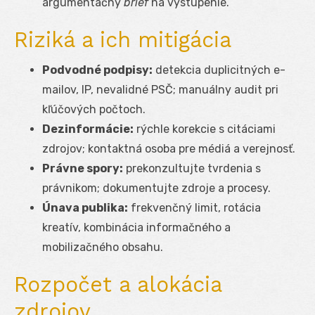
argumentačný
brief
na vystúpenie.
Riziká a ich mitigácia
Podvodné podpisy:
detekcia duplicitných e-
mailov, IP, nevalidné PSČ; manuálny audit pri
kľúčových počtoch.
Dezinformácie:
rýchle korekcie s citáciami
zdrojov; kontaktná osoba pre médiá a verejnosť.
Právne spory:
prekonzultujte tvrdenia s
právnikom; dokumentujte zdroje a procesy.
Únava publika:
frekvenčný limit, rotácia
kreatív, kombinácia informačného a
mobilizačného obsahu.
Rozpočet a alokácia
zdrojov