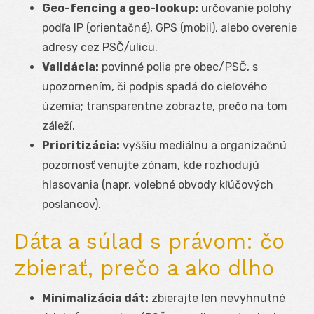
Geo-fencing a geo-lookup:
určovanie polohy
podľa IP (orientačné), GPS (mobil), alebo overenie
adresy cez PSČ/ulicu.
Validácia:
povinné polia pre obec/PSČ, s
upozornením, či podpis spadá do cieľového
územia; transparentne zobrazte, prečo na tom
záleží.
Prioritizácia:
vyššiu mediálnu a organizačnú
pozornosť venujte zónam, kde rozhodujú
hlasovania (napr. volebné obvody kľúčových
poslancov).
Dáta a súlad s právom: čo
zbierať, prečo a ako dlho
Minimalizácia dát:
zbierajte len nevyhnutné