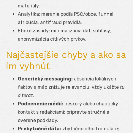
materiály.
Analytika: meranie podľa PSČ/obce, funnel,
atribúcia; antifraud pravidlá.
Etické zásady: minimalizácia dát, súhlasy,
anonymizácia citlivých prvkov.
Najčastejšie chyby a ako sa
im vyhnúť
Generický messaging:
absencia lokálnych
faktov a máp znižuje relevanciu; vždy ukážte
tu
a teraz
.
Podcenenie médií:
neskorý alebo chaotický
kontakt s redakciami; pripravte stručné a
overené podklady.
Prebytočné dáta:
zbytočne dlhé formuláre;