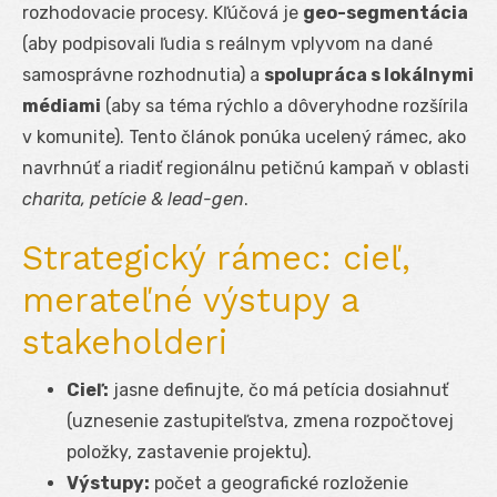
rozhodovacie procesy. Kľúčová je
geo-segmentácia
(aby podpisovali ľudia s reálnym vplyvom na dané
samosprávne rozhodnutia) a
spolupráca s lokálnymi
médiami
(aby sa téma rýchlo a dôveryhodne rozšírila
v komunite). Tento článok ponúka ucelený rámec, ako
navrhnúť a riadiť regionálnu petičnú kampaň v oblasti
charita, petície & lead-gen
.
Strategický rámec: cieľ,
merateľné výstupy a
stakeholderi
Cieľ:
jasne definujte, čo má petícia dosiahnuť
(uznesenie zastupiteľstva, zmena rozpočtovej
položky, zastavenie projektu).
Výstupy:
počet a geografické rozloženie