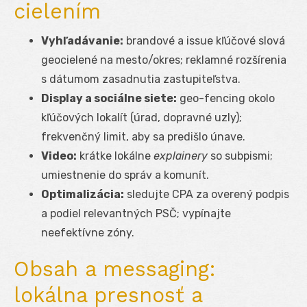
cielením
Vyhľadávanie:
brandové a issue kľúčové slová
geocielené na mesto/okres; reklamné rozšírenia
s dátumom zasadnutia zastupiteľstva.
Display a sociálne siete:
geo-fencing okolo
kľúčových lokalít (úrad, dopravné uzly);
frekvenčný limit, aby sa predišlo únave.
Video:
krátke lokálne
explainery
so subpismi;
umiestnenie do správ a komunít.
Optimalizácia:
sledujte CPA za overený podpis
a podiel relevantných PSČ; vypínajte
neefektívne zóny.
Obsah a messaging:
lokálna presnosť a