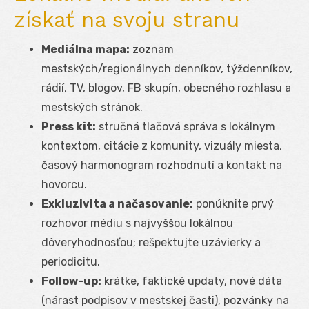
získať na svoju stranu
Mediálna mapa:
zoznam
mestských/regionálnych denníkov, týždenníkov,
rádií, TV, blogov, FB skupín, obecného rozhlasu a
mestských stránok.
Press kit:
stručná tlačová správa s lokálnym
kontextom, citácie z komunity, vizuály miesta,
časový harmonogram rozhodnutí a kontakt na
hovorcu.
Exkluzivita a načasovanie:
ponúknite prvý
rozhovor médiu s najvyššou lokálnou
dôveryhodnosťou; rešpektujte uzávierky a
periodicitu.
Follow-up:
krátke, faktické updaty, nové dáta
(nárast podpisov v mestskej časti), pozvánky na