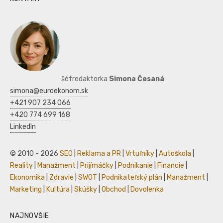
šéfredaktorka
Simona Česaná
simona@euroekonom.sk
+421 907 234 066
+420 774 699 168
LinkedIn
© 2010 - 2026
SEO
|
Reklama a PR
|
Vrtuľníky
|
Autoškola
|
Reality
|
Manažment
|
Prijímáčky
|
Podnikanie
|
Financie
|
Ekonomika
|
Zdravie
|
SWOT
|
Podnikateľský plán
|
Manažment
|
Marketing
|
Kultúra
|
Skúšky
|
Obchod
|
Dovolenka
NAJNOVŠIE