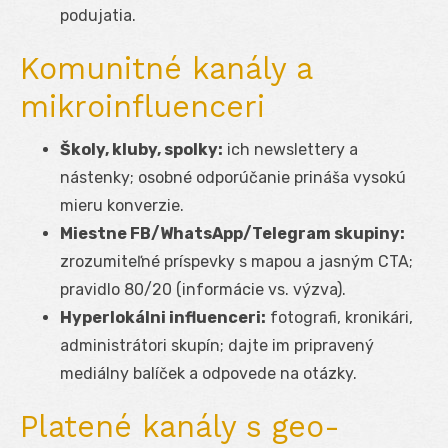
podujatia.
Komunitné kanály a
mikroinfluenceri
Školy, kluby, spolky:
ich newslettery a
nástenky; osobné odporúčanie prináša vysokú
mieru konverzie.
Miestne FB/WhatsApp/Telegram skupiny:
zrozumiteľné príspevky s mapou a jasným CTA;
pravidlo 80/20 (informácie vs. výzva).
Hyperlokálni influenceri:
fotografi, kronikári,
administrátori skupín; dajte im pripravený
mediálny balíček a odpovede na otázky.
Platené kanály s geo-