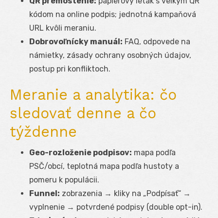
QR premostenie:
papierový leták s veľkým QR
kódom na online podpis; jednotná kampaňová
URL kvôli meraniu.
Dobrovoľnícky manuál:
FAQ, odpovede na
námietky, zásady ochrany osobných údajov,
postup pri konfliktoch.
Meranie a analytika: čo
sledovať denne a čo
týždenne
Geo-rozloženie podpisov:
mapa podľa
PSČ/obcí, teplotná mapa podľa hustoty a
pomeru k populácii.
Funnel:
zobrazenia → kliky na „Podpísať“ →
vyplnenie → potvrdené podpisy (double opt-in).