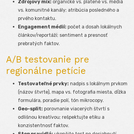
Zdrojový mix:
organické vs. platené vs. médiá
vs. komunitné kanály; atribúcia posledného a
prvého kontaktu.
Engagement médií:
počet a dosah lokálnych
článkov/reportáží; sentiment a presnosť
prebratých faktov.
A/B testovanie pre
regionálne petície
Testovateľné prvky:
nadpis s lokálnym prvkom
(názov štvrte), mapa vs. fotografia miesta, dĺžka
formulára, poradie polí, tón mikrocopy.
Geo-split:
porovnanie viacerých štvrtí s
odlišnou kreatívou; rešpektujte etiku a
konzistentnosť faktov.
Stop pravidlá:
ukončite test po dosiahnutí