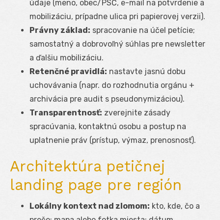
údaje (meno, obec/PSČ, e-mail na potvrdenie a
mobilizáciu, prípadne ulica pri papierovej verzii).
Právny základ:
spracovanie na účel petície;
samostatný a dobrovoľný súhlas pre newsletter
a ďalšiu mobilizáciu.
Retenčné pravidlá:
nastavte jasnú dobu
uchovávania (napr. do rozhodnutia orgánu +
archivácia pre audit s pseudonymizáciou).
Transparentnosť:
zverejnite zásady
spracúvania, kontaktnú osobu a postup na
uplatnenie práv (prístup, výmaz, prenosnosť).
Architektúra petičnej
landing page pre región
Lokálny kontext nad zlomom:
kto, kde, čo a
prečo; mapa alebo fotka miesta; dátum