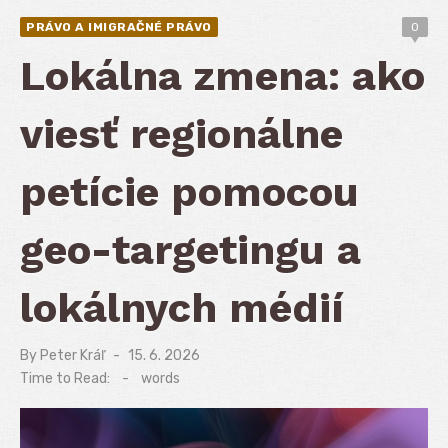
PRÁVO A IMIGRAČNÉ PRÁVO
0
Lokálna zmena: ako
viesť regionálne
petície pomocou
geo-targetingu a
lokálnych médií
By
Peter Kráľ
Posted
15. 6. 2026
on
Time to Read:
-
words