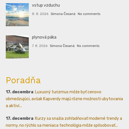
vstup vzduchu
8. 8. 2026
Simona Česaná
No comments
plynová páka
7. 8. 2026
Simona Česaná
No comments
Poradňa
17. decembra
:
Luxusný turizmus môže byť cenovo
obmedzujúci, avšak Kapverdy majú rôzne možnosti ubytovania
a aktiví...
17. decembra
:
Kurzy sa snažia zohľadňovať moderné trendy a
normy, no rýchlo sa meniaca technológia môže spôsobovať...