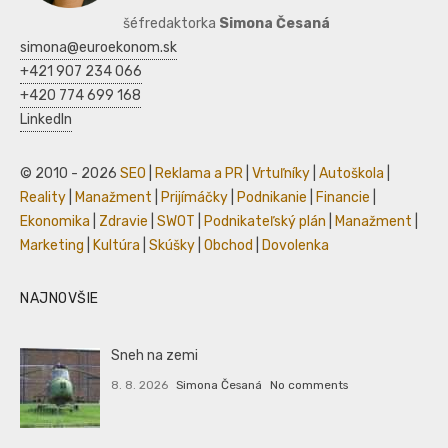
šéfredaktorka
Simona Česaná
simona@euroekonom.sk
+421 907 234 066
+420 774 699 168
LinkedIn
© 2010 - 2026
SEO
|
Reklama a PR
|
Vrtuľníky
|
Autoškola
|
Reality
|
Manažment
|
Prijímáčky
|
Podnikanie
|
Financie
|
Ekonomika
|
Zdravie
|
SWOT
|
Podnikateľský plán
|
Manažment
|
Marketing
|
Kultúra
|
Skúšky
|
Obchod
|
Dovolenka
NAJNOVŠIE
Sneh na zemi
8. 8. 2026
Simona Česaná
No comments