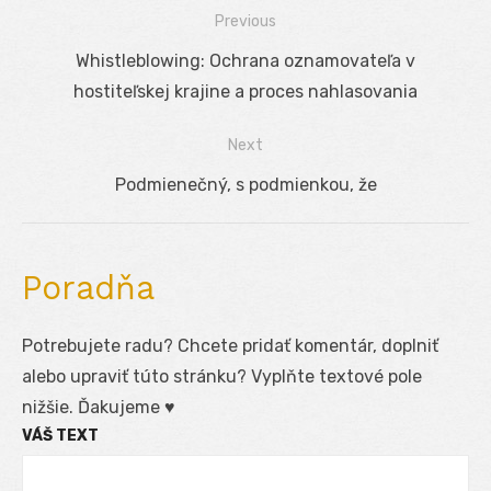
Previous
Navigácia
Previous
Whistleblowing: Ochrana oznamovateľa v
v
post:
hostiteľskej krajine a proces nahlasovania
článku
Next
Next
Podmienečný, s podmienkou, že
post:
Poradňa
Potrebujete radu? Chcete pridať komentár, doplniť
alebo upraviť túto stránku? Vyplňte textové pole
nižšie. Ďakujeme ♥
VÁŠ TEXT