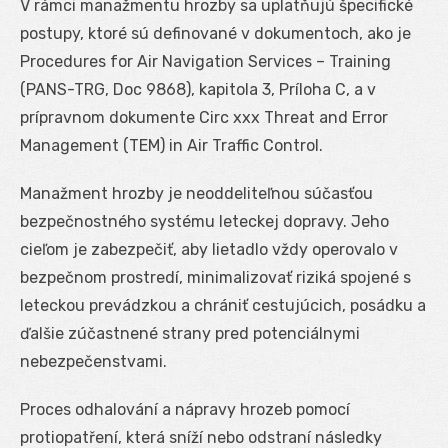
V rámci manažmentu hrozby sa uplatňujú špecifické
postupy, ktoré sú definované v dokumentoch, ako je
Procedures for Air Navigation Services – Training
(PANS-TRG, Doc 9868), kapitola 3, Príloha C, a v
prípravnom dokumente Circ xxx Threat and Error
Management (TEM) in Air Traffic Control.
Manažment hrozby je neoddeliteľnou súčasťou
bezpečnostného systému leteckej dopravy. Jeho
cieľom je zabezpečiť, aby lietadlo vždy operovalo v
bezpečnom prostredí, minimalizovať riziká spojené s
leteckou prevádzkou a chrániť cestujúcich, posádku a
ďalšie zúčastnené strany pred potenciálnymi
nebezpečenstvami.
Proces odhalování a nápravy hrozeb pomocí
protiopatření, která sníží nebo odstraní následky