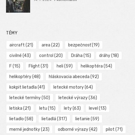
TÉMY
aircraft
(21)
area
(22)
bezpečnosť
(19)
civilné
(43)
control
(20)
Dráha
(15)
dráhy
(18)
F
(15)
Flight
(31)
heli
(59)
helikoptéra
(54)
helikoptéry
(48)
hláskovacia abeceda
(92)
kokpit lietadla
(41)
letecké motory
(64)
letecké termíny
(50)
letecké výrazy
(36)
letiska
(21)
letu
(15)
lety
(63)
level
(13)
lietadlo
(58)
lietadlá
(317)
lietanie
(59)
merné jednotky
(23)
odborné výrazy
(42)
pilot
(71)