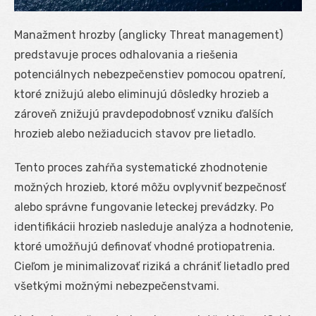
Manažment hrozby (anglicky Threat management)
predstavuje proces odhalovania a riešenia
potenciálnych nebezpečenstiev pomocou opatrení,
ktoré znižujú alebo eliminujú dôsledky hrozieb a
zároveň znižujú pravdepodobnosť vzniku ďalších
hrozieb alebo nežiaducich stavov pre lietadlo.
Tento proces zahŕňa systematické zhodnotenie
možných hrozieb, ktoré môžu ovplyvniť bezpečnosť
alebo správne fungovanie leteckej prevádzky. Po
identifikácii hrozieb nasleduje analýza a hodnotenie,
ktoré umožňujú definovať vhodné protiopatrenia.
Cieľom je minimalizovať riziká a chrániť lietadlo pred
všetkými možnými nebezpečenstvami.