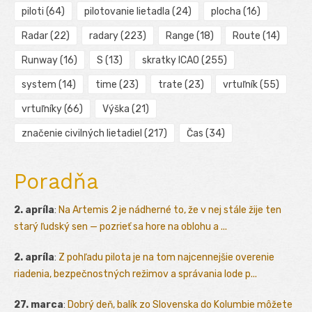
piloti
(64)
pilotovanie lietadla
(24)
plocha
(16)
Radar
(22)
radary
(223)
Range
(18)
Route
(14)
Runway
(16)
S
(13)
skratky ICAO
(255)
system
(14)
time
(23)
trate
(23)
vrtuľník
(55)
vrtuľníky
(66)
Výška
(21)
značenie civilných lietadiel
(217)
Čas
(34)
Poradňa
2. apríla
:
Na Artemis 2 je nádherné to, že v nej stále žije ten
starý ľudský sen — pozrieť sa hore na oblohu a ...
2. apríla
:
Z pohľadu pilota je na tom najcennejšie overenie
riadenia, bezpečnostných režimov a správania lode p...
27. marca
:
Dobrý deň, balík zo Slovenska do Kolumbie môžete