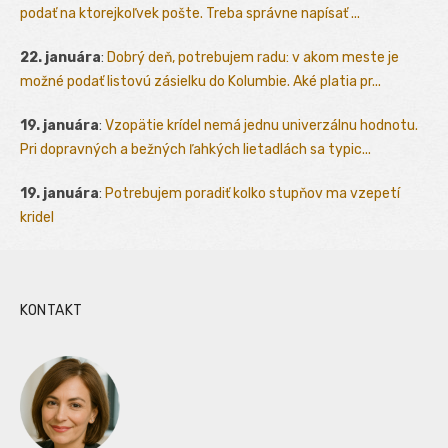
podať na ktorejkoľvek pošte. Treba správne napísať ...
22. januára
:
Dobrý deň, potrebujem radu: v akom meste je
možné podať listovú zásielku do Kolumbie. Aké platia pr...
19. januára
:
Vzopätie krídel nemá jednu univerzálnu hodnotu.
Pri dopravných a bežných ľahkých lietadlách sa typic...
19. januára
:
Potrebujem poradiť kolko stupňov ma vzepetí
kridel
KONTAKT