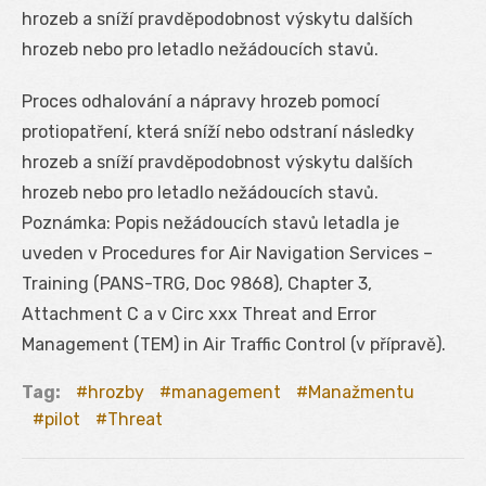
hrozeb a sníží pravděpodobnost výskytu dalších
hrozeb nebo pro letadlo nežádoucích stavů.
Proces odhalování a nápravy hrozeb pomocí
protiopatření, která sníží nebo odstraní následky
hrozeb a sníží pravděpodobnost výskytu dalších
hrozeb nebo pro letadlo nežádoucích stavů.
Poznámka: Popis nežádoucích stavů letadla je
uveden v Procedures for Air Navigation Services –
Training (PANS-TRG, Doc 9868), Chapter 3,
Attachment C a v Circ xxx Threat and Error
Management (TEM) in Air Traffic Control (v přípravě).
Tag:
hrozby
management
Manažmentu
pilot
Threat