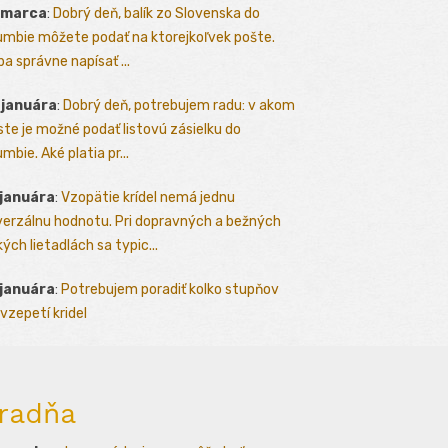
 marca
:
Dobrý deň, balík zo Slovenska do
umbie môžete podať na ktorejkoľvek pošte.
ba správne napísať ...
 januára
:
Dobrý deň, potrebujem radu: v akom
te je možné podať listovú zásielku do
mbie. Aké platia pr...
 januára
:
Vzopätie krídel nemá jednu
verzálnu hodnotu. Pri dopravných a bežných
kých lietadlách sa typic...
 januára
:
Potrebujem poradiť kolko stupňov
vzepetí kridel
radňa