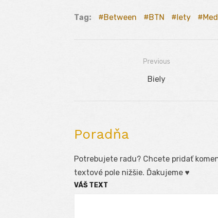
Tag:
Between
BTN
lety
Med
Previous
Navigácia
Previous
Biely
v
post:
článku
Poradňa
Potrebujete radu? Chcete pridať koment
textové pole nižšie. Ďakujeme ♥
VÁŠ TEXT