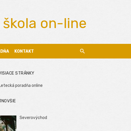
 škola on-line
ADŇA
KONTAKT
VISIACE STRÁNKY
Letecká poradňa online
JNOVŠIE
Severovýchod