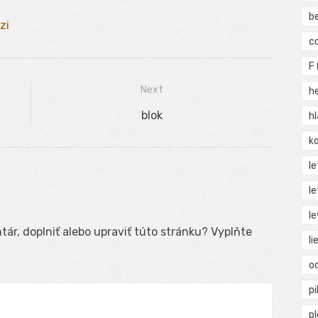
b
zi
c
F
Next
h
Next
blok
h
post:
ko
l
le
le
ár, doplniť alebo upraviť túto stránku? Vyplňte
li
o
pi
p