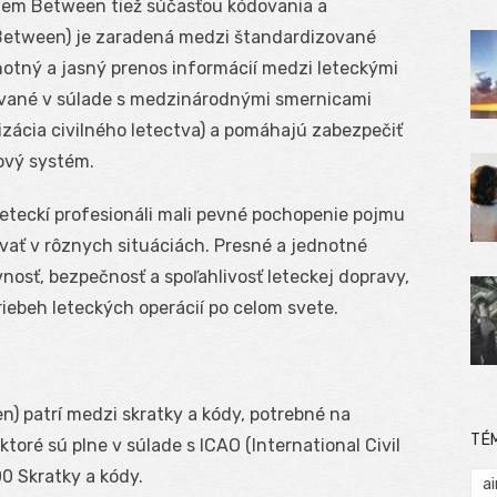
pojem Between tiež súčasťou kódovania a
(Between) je zaradená medzi štandardizované
dnotný a jasný prenos informácií medzi leteckými
ované v súlade s medzinárodnými smernicami
zácia civilného letectva) a pomáhajú zabezpečiť
ový systém.
ší leteckí profesionáli mali pevné pochopenie pojmu
vať v rôznych situáciách. Presné a jednotné
nosť, bezpečnosť a spoľahlivosť leteckej dopravy,
iebeh leteckých operácií po celom svete.
 patrí medzi skratky a kódy, potrebné na
TÉ
oré sú plne v súlade s ICAO (International Civil
0 Skratky a kódy.
ai