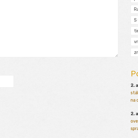
R
S
t
vr
zn
P
2. 
stá
na o
2. 
ove
sprá