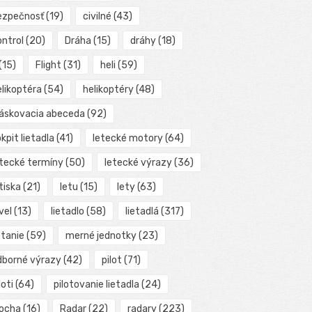
ezpečnosť
(19)
civilné
(43)
ontrol
(20)
Dráha
(15)
dráhy
(18)
(15)
Flight
(31)
heli
(59)
elikoptéra
(54)
helikoptéry
(48)
láskovacia abeceda
(92)
kpit lietadla
(41)
letecké motory
(64)
etecké termíny
(50)
letecké výrazy
(36)
tiska
(21)
letu
(15)
lety
(63)
vel
(13)
lietadlo
(58)
lietadlá
(317)
etanie
(59)
merné jednotky
(23)
dborné výrazy
(42)
pilot
(71)
loti
(64)
pilotovanie lietadla
(24)
locha
(16)
Radar
(22)
radary
(223)