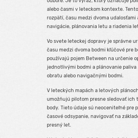
odbore. Je to výraz, ktorý označuje p
alebo časmi v leteckom kontexte. Tento
rozpätí, času medzi dvoma udalosťami 
navigácie, plánovania letu a riadenia le
Vo svete leteckej dopravy je správne u
času medzi dvoma bodmi kľúčové pre bezp
používajú pojem Between na určenie op
jednotlivými bodmi a plánovanie paliva
obratu alebo navigačnými bodmi.
V leteckých mapách a letových plánoch
umožňujú pilotom presne sledovať ich 
body. Tieto údaje sú neoceniteľné pre 
časové odsypanie, navigovať na zákla
presný let.