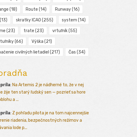
ange
(18)
Route
(14)
Runway
(16)
(13)
skratky ICAO
(255)
system
(14)
ime
(23)
trate
(23)
vrtuľník
(55)
tuľníky
(66)
Výška
(21)
ačenie civilných lietadiel
(217)
Čas
(34)
oradňa
apríla
:
Na Artemis 2 je nádherné to, že v nej
le žije ten starý ľudský sen — pozrieť sa hore
blohu a ...
apríla
:
Z pohľadu pilota je na tom najcennejšie
renie riadenia, bezpečnostných režimov a
vania lode p...