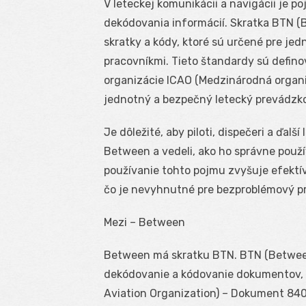
V leteckej komunikácii a navigácii je 
dekódovania informácií. Skratka BTN 
skratky a kódy, ktoré sú určené pre je
pracovníkmi. Tieto štandardy sú defin
organizácie ICAO (Medzinárodná organi
jednotný a bezpečný letecký prevádzk
Je dôležité, aby piloti, dispečeri a ďal
Between a vedeli, ako ho správne použí
používanie tohto pojmu zvyšuje efektív
čo je nevyhnutné pre bezproblémový pr
Mezi – Between
Between má skratku BTN. BTN (Between)
dekódovanie a kódovanie dokumentov, kt
Aviation Organization) – Dokument 840