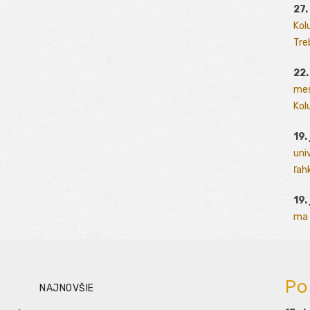
27.
Kol
Tre
22.
mes
Kolu
19.
uni
ľah
19.
ma 
Po
NAJNOVŠIE