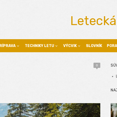
Letecká
RÍPRAVA
TECHNIKY LETU
VÝCVIK
SLOVNÍK
POR
SÚ
0
NA