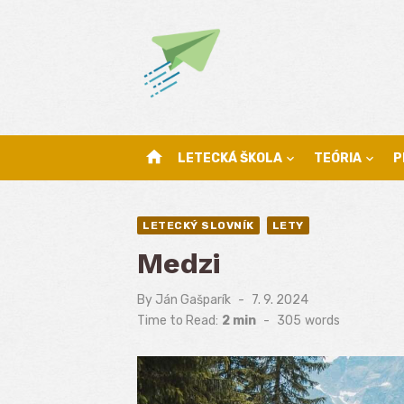
Skip
to
content
home
LETECKÁ ŠKOLA
TEÓRIA
P
LETECKÝ SLOVNÍK
LETY
Medzi
By
Ján Gašparík
Posted
7. 9. 2024
on
Time to Read:
2 min
-
305
words