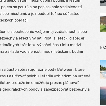
olohu alebo vzťah medzi dvoma bodmi, miestami
 pojem sa používa na popisovanie vzdialeností,
alebo miestami, a je neoddeliteľnou súčasťou
teckých operácií.
rčenie a pochopenie vzájomnej vzdialenosti alebo
ečný a efektívny let. Piloti a leteckí dispečeri
timálnych trás letu, výpočet času letu medzi
NA
 na základe vzdialenosti medzi letiskami, bodmi
 sa často zobrazujú rôzne body Between, ktoré
trasu a určovať polohu lietadla vzhľadom na určené
pilotov, pretože im umožňujú presne plánovať
de geografických bodov a zabezpečovať bezpečný a