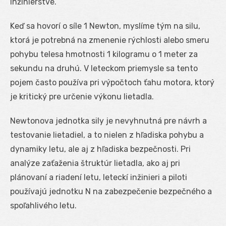
inžinierstve.
Keď sa hovorí o síle 1 Newton, myslíme tým na silu,
ktorá je potrebná na zmenenie rýchlosti alebo smeru
pohybu telesa hmotnosti 1 kilogramu o 1 meter za
sekundu na druhú. V leteckom priemysle sa tento
pojem často používa pri výpočtoch ťahu motora, ktorý
je kritický pre určenie výkonu lietadla.
Newtonova jednotka sily je nevyhnutná pre návrh a
testovanie lietadiel, a to nielen z hľadiska pohybu a
dynamiky letu, ale aj z hľadiska bezpečnosti. Pri
analýze zaťaženia štruktúr lietadla, ako aj pri
plánovaní a riadení letu, leteckí inžinieri a piloti
používajú jednotku N na zabezpečenie bezpečného a
spoľahlivého letu.