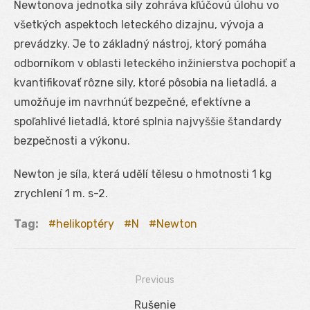
Newtonova jednotka sily zohráva kľúčovú úlohu vo
všetkých aspektoch leteckého dizajnu, vývoja a
prevádzky. Je to základný nástroj, ktorý pomáha
odborníkom v oblasti leteckého inžinierstva pochopiť a
kvantifikovať rôzne sily, ktoré pôsobia na lietadlá, a
umožňuje im navrhnúť bezpečné, efektívne a
spoľahlivé lietadlá, ktoré splnia najvyššie štandardy
bezpečnosti a výkonu.
Newton je síla, která udělí tělesu o hmotnosti 1 kg
zrychlení 1 m. s-2.
Tag:
helikoptéry
N
Newton
Previous
Navigácia
Previous
Rušenie