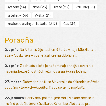
system
(14)
time
(23)
trate
(23)
vrtuľník
(55)
vrtuľníky
(66)
Výška
(21)
značenie civilných lietadiel
(217)
Čas
(34)
Poradňa
2. apríla
:
Na Artemis 2 je nádherné to, že v nej stále žije ten
starý ľudský sen — pozrieť sa hore na oblohu a ...
2. apríla
:
Z pohľadu pilota je na tom najcennejšie overenie
riadenia, bezpečnostných režimov a správania lode p...
27. marca
:
Dobrý deň, balík zo Slovenska do Kolumbie môžete
podať na ktorejkoľvek pošte. Treba správne napísať ...
22. januára
:
Dobrý deň, potrebujem radu: v akom meste je
možné podať listovú zásielku do Kolumbie. Aké platia pr...