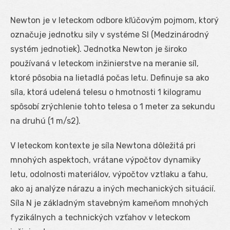
Newton je v leteckom odbore kľúčovým pojmom, ktorý
označuje jednotku sily v systéme SI (Medzinárodný
systém jednotiek). Jednotka Newton je široko
používaná v leteckom inžinierstve na meranie síl,
ktoré pôsobia na lietadlá počas letu. Definuje sa ako
síla, ktorá udelená telesu o hmotnosti 1 kilogramu
spôsobí zrýchlenie tohto telesa o 1 meter za sekundu
na druhú (1 m/s
2
).
V leteckom kontexte je síla Newtona dôležitá pri
mnohých aspektoch, vrátane výpočtov dynamiky
letu, odolnosti materiálov, výpočtov vztlaku a ťahu,
ako aj analýze nárazu a iných mechanických situácií.
Síla N je základným stavebným kameňom mnohých
fyzikálnych a technických vzťahov v leteckom