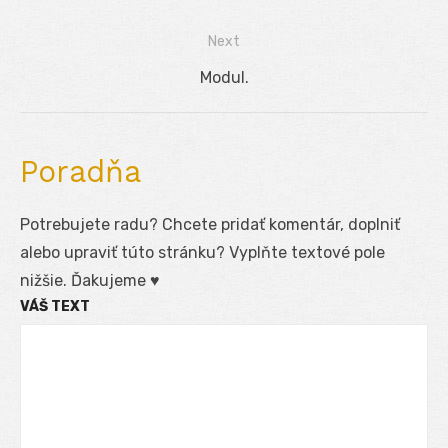
v
post:
Next
článku
Next
Modul.
post:
Poradňa
Potrebujete radu? Chcete pridať komentár, doplniť
alebo upraviť túto stránku? Vyplňte textové pole
nižšie. Ďakujeme ♥
VÁŠ TEXT