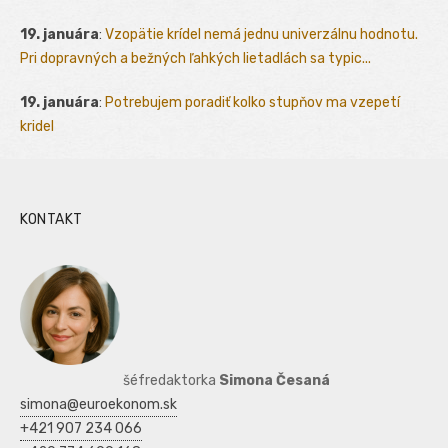
19. januára
:
Vzopätie krídel nemá jednu univerzálnu hodnotu.
Pri dopravných a bežných ľahkých lietadlách sa typic...
19. januára
:
Potrebujem poradiť kolko stupňov ma vzepetí
kridel
KONTAKT
šéfredaktorka
Simona Česaná
simona@euroekonom.sk
+421 907 234 066