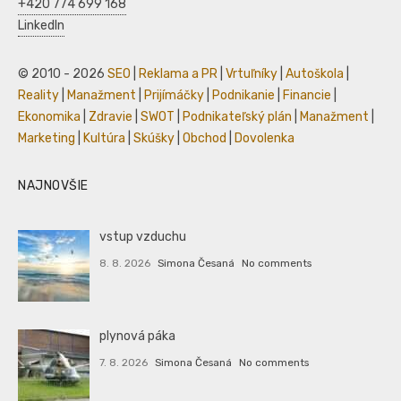
+420 774 699 168
LinkedIn
© 2010 - 2026
SEO
|
Reklama a PR
|
Vrtuľníky
|
Autoškola
|
Reality
|
Manažment
|
Prijímáčky
|
Podnikanie
|
Financie
|
Ekonomika
|
Zdravie
|
SWOT
|
Podnikateľský plán
|
Manažment
|
Marketing
|
Kultúra
|
Skúšky
|
Obchod
|
Dovolenka
NAJNOVŠIE
vstup vzduchu
8. 8. 2026
Simona Česaná
No comments
plynová páka
7. 8. 2026
Simona Česaná
No comments