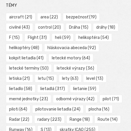
TÉMY
aircraft
(21)
area
(22)
bezpečnosť
(19)
civilné
(43)
control
(20)
Dráha
(15)
dráhy
(18)
F
(15)
Flight
(31)
heli
(59)
helikoptéra
(54)
helikoptéry
(48)
hláskovacia abeceda
(92)
kokpit lietadla
(41)
letecké motory
(64)
letecké termíny
(50)
letecké výrazy
(36)
letiska
(21)
letu
(15)
lety
(63)
level
(13)
lietadlo
(58)
lietadlá
(317)
lietanie
(59)
merné jednotky
(23)
odborné výrazy
(42)
pilot
(71)
piloti
(64)
pilotovanie lietadla
(24)
plocha
(16)
Radar
(22)
radary
(223)
Range
(18)
Route
(14)
Runway
(16)
S
(13)
skratky ICAO
(255)