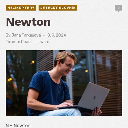
HELIKOPTÉRY
LETECKÝ SLOVNÍK
0
Newton
By
Jana Farkašová
Posted
8. 9. 2024
on
Time to Read:
-
words
N – Newton