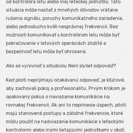
od kontrolóra letu alebo inej leteckej jednotky. Táto
situácia môže nastať z mnohých dôvodov vrátane
rušenia signálu, poruchy komunikačného zariadenia,
alebo jednoducho kvôli nesprávnej frekvencii. Bez
možnosti komunikovať s kontrolórom letu môže byť
pokračovanie v letových operáciách zložité a
bezpečnosť letu môže byť ohrozená.
Ako sa vyrovnať s situáciou Není slyšet odpověď?
Keď piloti neprijímajú očakávanú odpoveď, je kľúčové,
aby zachovali pokoj a profesionalitu. Prvým krokom je
opakovaný pokus o naviazanie komunikácie na
rovnakej frekvencii. Ak ani to neprinesie úspech, piloti
majú stanovené postupy a záložné frekvencie, ktoré
môžu použiť na nadviazanie komunikácie s leteckými
kontrolormi alebo inými lietajúcimi jednotkami v okolí.