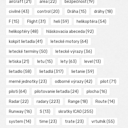
aircraft
(21)
area
(22)
bezpečnosť
(19)
civilné
(43)
control
(20)
Dráha
(15)
dráhy
(18)
F
(15)
Flight
(31)
heli
(59)
helikoptéra
(54)
helikoptéry
(48)
hláskovacia abeceda
(92)
kokpit lietadla
(41)
letecké motory
(64)
letecké termíny
(50)
letecké výrazy
(36)
letiska
(21)
letu
(15)
lety
(63)
level
(13)
lietadlo
(58)
lietadlá
(317)
lietanie
(59)
merné jednotky
(23)
odborné výrazy
(42)
pilot
(71)
piloti
(64)
pilotovanie lietadla
(24)
plocha
(16)
Radar
(22)
radary
(223)
Range
(18)
Route
(14)
Runway
(16)
S
(13)
skratky ICAO
(255)
system
(14)
time
(23)
trate
(23)
vrtuľník
(55)