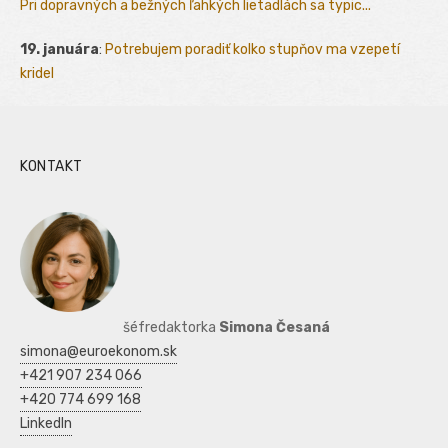
Pri dopravných a bežných ľahkých lietadlách sa typic...
19. januára
:
Potrebujem poradiť kolko stupňov ma vzepetí
kridel
KONTAKT
šéfredaktorka
Simona Česaná
simona@euroekonom.sk
+421 907 234 066
+420 774 699 168
LinkedIn