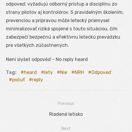
odpoveď, vyžadujú odborný prístup a disciplínu zo
strany pilotov aj kontrolórov. S pravidelným školením,
prevenciou a prípravou môže letecký priemysel
minimalizovať riziká spojené s touto situáciou, čím
zabezpečí bezpečnú a efektívnu leteckú prevádzku
pre všetkých zúčastnených.
Není slyšet odpověď – No reply heard
Tag:
heard
lety
Nie
NRH
Odpoveď
počuť
reply
Previous
Navigácia
Previous
Riadené letisko
v
post:
Next