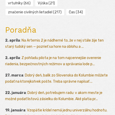
vrtuľníky
(66)
Výška
(21)
značenie civilných lietadiel
(217)
Čas
(34)
Poradňa
2. apríla
:
Na Artemis 2 je nádherné to, že v nej stále žije ten
starý ľudský sen — pozrieť sa hore na oblohu a ...
2. apríla
:
Z pohľadu pilota je na tom najcennejšie overenie
riadenia, bezpečnostných režimov a správania lode p...
27. marca
:
Dobrý deň, balík zo Slovenska do Kolumbie môžete
podať na ktorejkoľvek pošte. Treba správne napísať ...
22. januára
:
Dobrý deň, potrebujem radu: v akom meste je
možné podať listovú zásielku do Kolumbie. Aké platia pr...
19. januára
:
Vzopätie krídel nemá jednu univerzálnu hodnotu.