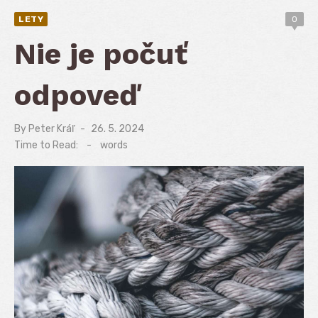
LETY
0
Nie je počuť
odpoveď
By
Peter Kráľ
Posted
26. 5. 2024
on
Time to Read:
-
words