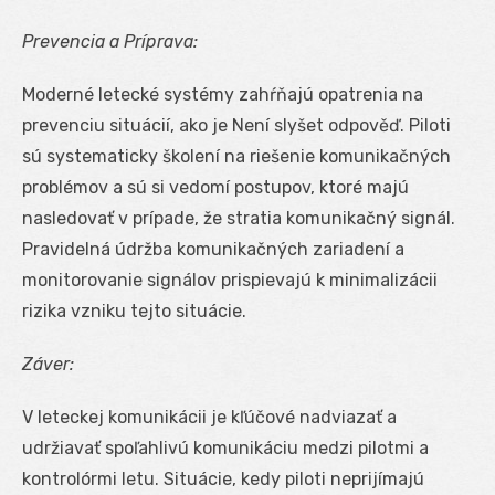
Prevencia a Príprava:
Moderné letecké systémy zahŕňajú opatrenia na
prevenciu situácií, ako je Není slyšet odpověď. Piloti
sú systematicky školení na riešenie komunikačných
problémov a sú si vedomí postupov, ktoré majú
nasledovať v prípade, že stratia komunikačný signál.
Pravidelná údržba komunikačných zariadení a
monitorovanie signálov prispievajú k minimalizácii
rizika vzniku tejto situácie.
Záver:
V leteckej komunikácii je kľúčové nadviazať a
udržiavať spoľahlivú komunikáciu medzi pilotmi a
kontrolórmi letu. Situácie, kedy piloti neprijímajú