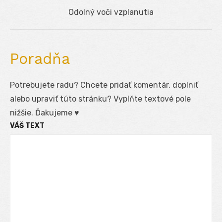
článku
Next
Odolný voči vzplanutia
post:
Poradňa
Potrebujete radu? Chcete pridať komentár, doplniť
alebo upraviť túto stránku? Vyplňte textové pole
nižšie. Ďakujeme ♥
VÁŠ TEXT