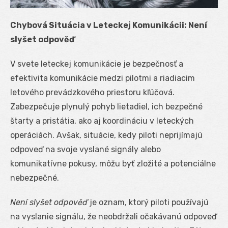
Chybová Situácia v Leteckej Komunikácii: Není
slyšet odpověď
V svete leteckej komunikácie je bezpečnosť a
efektivita komunikácie medzi pilotmi a riadiacim
letového prevádzkového priestoru kľúčová.
Zabezpečuje plynulý pohyb lietadiel, ich bezpečné
štarty a pristátia, ako aj koordináciu v leteckých
operáciách. Avšak, situácie, kedy piloti neprijímajú
odpoveď na svoje vyslané signály alebo
komunikatívne pokusy, môžu byť zložité a potenciálne
nebezpečné.
Není slyšet odpověď
je oznam, ktorý piloti používajú
na vyslanie signálu, že neobdržali očakávanú odpoveď