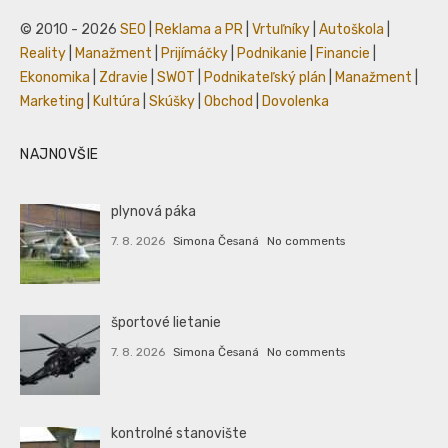
© 2010 - 2026
SEO
|
Reklama a PR
|
Vrtuľníky
|
Autoškola
|
Reality
|
Manažment
|
Prijímáčky
|
Podnikanie
|
Financie
|
Ekonomika
|
Zdravie
|
SWOT
|
Podnikateľský plán
|
Manažment
|
Marketing
|
Kultúra
|
Skúšky
|
Obchod
|
Dovolenka
NAJNOVŠIE
plynová páka
7. 8. 2026
Simona Česaná
No comments
športové lietanie
7. 8. 2026
Simona Česaná
No comments
kontrolné stanovište