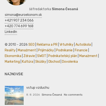
šéfredaktorka
Simona Česaná
simona@euroekonom.sk
+421 907 234 066
+420 774 699 168
LinkedIn
© 2010 - 2026
SEO
|
Reklama a PR
|
Vrtuľníky
|
Autoškola
|
Reality
|
Manažment
|
Prijímáčky
|
Podnikanie
|
Financie
|
Ekonomika
|
Zdravie
|
SWOT
|
Podnikateľský plán
|
Manažment
|
Marketing
|
Kultúra
|
Skúšky
|
Obchod
|
Dovolenka
NAJNOVŠIE
vstup vzduchu
8. 8. 2026
Simona Česaná
No comments