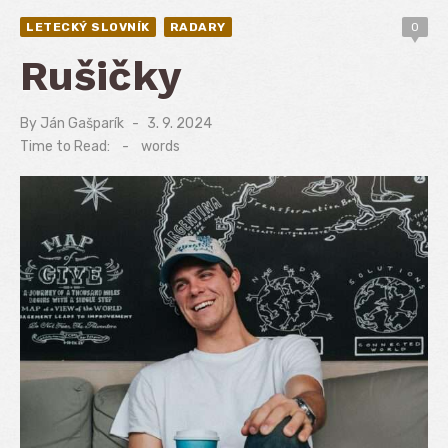
LETECKÝ SLOVNÍK
RADARY
0
Rušičky
By
Ján Gašparík
Posted
3. 9. 2024
on
Time to Read:
-
words