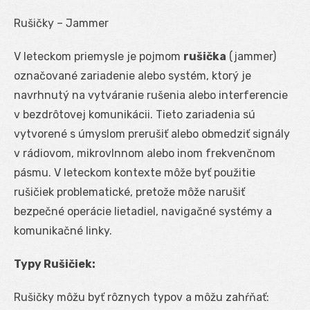
Rušičky – Jammer
V leteckom priemysle je pojmom
rušička
(jammer)
označované zariadenie alebo systém, ktorý je
navrhnutý na vytváranie rušenia alebo interferencie
v bezdrôtovej komunikácii. Tieto zariadenia sú
vytvorené s úmyslom prerušiť alebo obmedziť signály
v rádiovom, mikrovlnnom alebo inom frekvenčnom
pásmu. V leteckom kontexte môže byť použitie
rušičiek problematické, pretože môže narušiť
bezpečné operácie lietadiel, navigačné systémy a
komunikačné linky.
Typy Rušičiek:
Rušičky môžu byť rôznych typov a môžu zahŕňať: