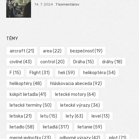
14. 7. 2024
7 komentárov
TÉMY
aircraft
(21)
area
(22)
bezpečnosť
(19)
civilné
(43)
control
(20)
Dráha
(15)
dráhy
(18)
F
(15)
Flight
(31)
heli
(59)
helikoptéra
(54)
helikoptéry
(48)
hláskovacia abeceda
(92)
kokpit lietadla
(41)
letecké motory
(64)
letecké termíny
(50)
letecké výrazy
(36)
letiska
(21)
letu
(15)
lety
(63)
level
(13)
lietadlo
(58)
lietadlá
(317)
lietanie
(59)
merné jednotky
(23)
odborné výrazy
(42)
pilot
(71)