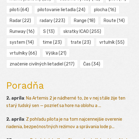
piloti
(64)
pilotovanie lietadla
(24)
plocha
(16)
Radar
(22)
radary
(223)
Range
(18)
Route
(14)
Runway
(16)
S
(13)
skratky ICAO
(255)
system
(14)
time
(23)
trate
(23)
vrtuľník
(55)
vrtuľníky
(66)
Výška
(21)
značenie civilných lietadiel
(217)
Čas
(34)
Poradňa
2. apríla
:
Na Artemis 2 je nádherné to, že v nej stále žije ten
starý ľudský sen — pozrieť sa hore na oblohu a ...
2. apríla
:
Z pohľadu pilota je na tom najcennejšie overenie
riadenia, bezpečnostných režimov a správania lode p...