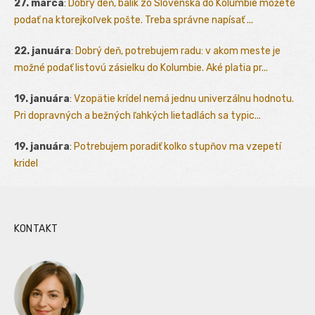
27. marca
:
Dobrý deň, balík zo Slovenska do Kolumbie môžete
podať na ktorejkoľvek pošte. Treba správne napísať ...
22. januára
:
Dobrý deň, potrebujem radu: v akom meste je
možné podať listovú zásielku do Kolumbie. Aké platia pr...
19. januára
:
Vzopätie krídel nemá jednu univerzálnu hodnotu.
Pri dopravných a bežných ľahkých lietadlách sa typic...
19. januára
:
Potrebujem poradiť kolko stupňov ma vzepetí
kridel
KONTAKT