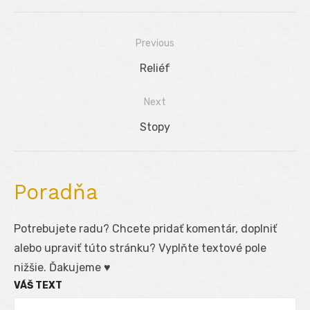
Previous
Navigácia
Previous
Reliéf
v
post:
Next
článku
Next
Stopy
post:
Poradňa
Potrebujete radu? Chcete pridať komentár, doplniť
alebo upraviť túto stránku? Vyplňte textové pole
nižšie. Ďakujeme ♥
VÁŠ TEXT