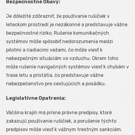
Bezpečnostné Obavy:
Je dôležité zdôrazniť, že používanie rušičiek v
leteckom prostredí je nezákonné a predstavuje vážne
bezpečnostné riziko. Rušenie komunikačných
systémov môže spôsobiť nedorozumenia medzi
pilotmi a riadiacimi vežami, čo môže viesť k
nebezpečným situáciám vo vzduchu. Okrem toho
môže rušenie navigačných systémov viesť k chybám v
trase letu a pristátia, čo predstavuje vážne
nebezpečenstvo pre cestujúcich a posádku.
Legislatívne Opatrenia:
Väčšina krajín má prísne právne predpisy, ktoré
zakazujú používanie rušičiek, a porušenie týchto
predpisov môže viesť k vážnym trestným sankciám.