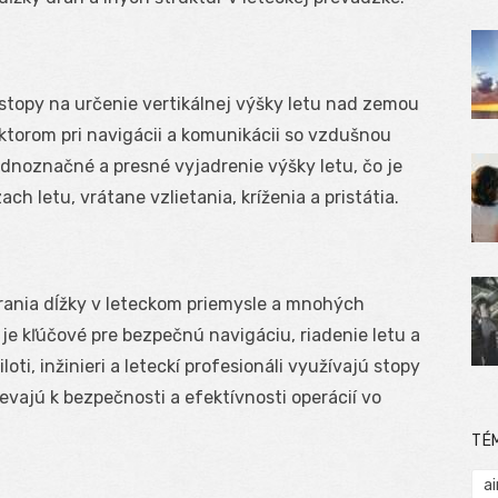
 stopy na určenie vertikálnej výšky letu nad zemou
aktorom pri navigácii a komunikácii so vzdušnou
dnoznačné a presné vyjadrenie výšky letu, čo je
ch letu, vrátane vzlietania, kríženia a pristátia.
erania dĺžky v leteckom priemysle a mnohých
 je kľúčové pre bezpečnú navigáciu, riadenie letu a
oti, inžinieri a leteckí profesionáli využívajú stopy
evajú k bezpečnosti a efektívnosti operácií vo
TÉ
ai