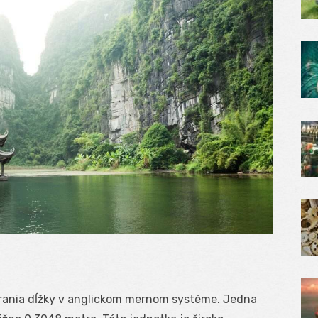
rania dĺžky v anglickom mernom systéme. Jedna