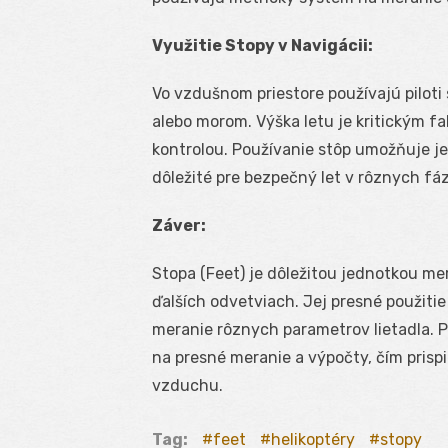
Využitie Stopy v Navigácii:
Vo vzdušnom priestore používajú piloti
alebo morom. Výška letu je kritickým f
kontrolou. Používanie stôp umožňuje je
dôležité pre bezpečný let v rôznych fáza
Záver:
Stopa (Feet) je dôležitou jednotkou m
ďalších odvetviach. Jej presné použitie
meranie rôznych parametrov lietadla. Pil
na presné meranie a výpočty, čím prispi
vzduchu.
Tag:
feet
helikoptéry
stopy