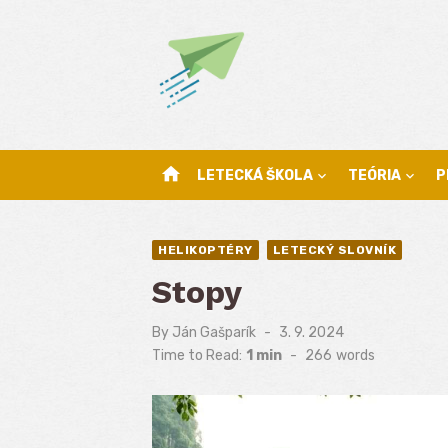
Skip
to
content
home
LETECKÁ ŠKOLA
TEÓRIA
P
HELIKOPTÉRY
LETECKÝ SLOVNÍK
Stopy
By
Ján Gašparík
Posted
3. 9. 2024
on
Time to Read:
1 min
-
266
words