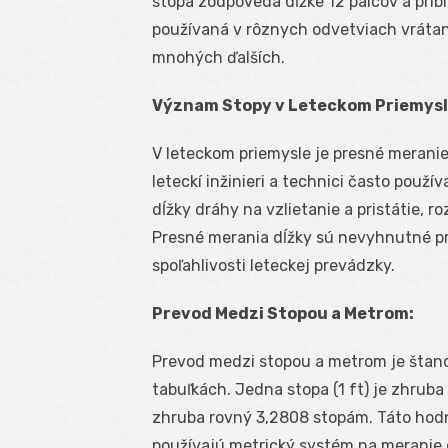
stopa zodpovedá dĺžke 12 palcov a pribl
používaná v rôznych odvetviach vrátane
mnohých ďalších.
Význam Stopy v Leteckom Priemysl
V leteckom priemysle je presné meranie 
leteckí inžinieri a technici často použ
dĺžky dráhy na vzlietanie a pristátie, roz
Presné merania dĺžky sú nevyhnutné pre
spoľahlivosti leteckej prevádzky.
Prevod Medzi Stopou a Metrom:
Prevod medzi stopou a metrom je šta
tabuľkách. Jedna stopa (1 ft) je zhruba
zhruba rovný 3,2808 stopám. Táto hodn
používajú metrický systém na meranie d