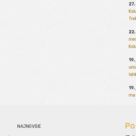
27.
Kol
Tre
22.
mes
Kolu
19.
uni
ľah
19.
ma 
Po
NAJNOVŠIE