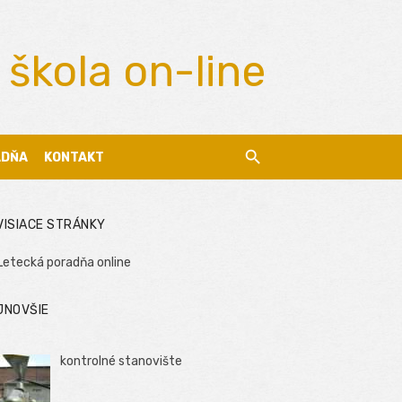
 škola on-line
ADŇA
KONTAKT
VISIACE STRÁNKY
Letecká poradňa online
JNOVŠIE
kontrolné stanovište