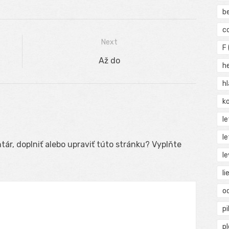
b
c
Next
F
Next
Až do
h
post:
h
ko
l
le
ár, doplniť alebo upraviť túto stránku? Vyplňte
le
li
o
pi
p