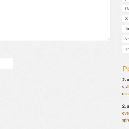
R
S
t
vr
zn
P
2. 
stá
na o
2. 
ove
sprá