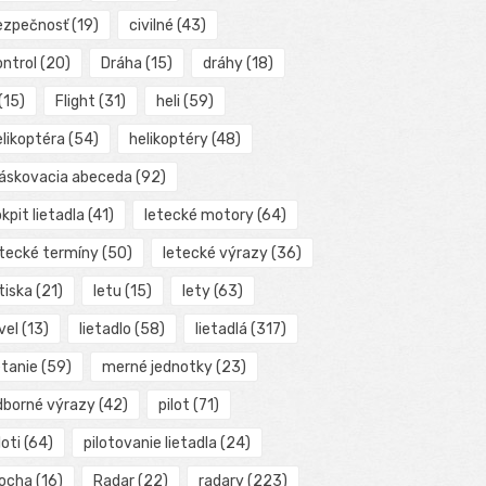
ezpečnosť
(19)
civilné
(43)
ontrol
(20)
Dráha
(15)
dráhy
(18)
(15)
Flight
(31)
heli
(59)
elikoptéra
(54)
helikoptéry
(48)
láskovacia abeceda
(92)
kpit lietadla
(41)
letecké motory
(64)
etecké termíny
(50)
letecké výrazy
(36)
tiska
(21)
letu
(15)
lety
(63)
vel
(13)
lietadlo
(58)
lietadlá
(317)
etanie
(59)
merné jednotky
(23)
dborné výrazy
(42)
pilot
(71)
loti
(64)
pilotovanie lietadla
(24)
locha
(16)
Radar
(22)
radary
(223)