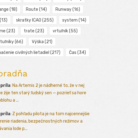
ange
(18)
Route
(14)
Runway
(16)
(13)
skratky ICAO
(255)
system
(14)
ime
(23)
trate
(23)
vrtuľník
(55)
tuľníky
(66)
Výška
(21)
ačenie civilných lietadiel
(217)
Čas
(34)
oradňa
apríla
:
Na Artemis 2 je nádherné to, že v nej
le žije ten starý ľudský sen — pozrieť sa hore
blohu a ...
apríla
:
Z pohľadu pilota je na tom najcennejšie
renie riadenia, bezpečnostných režimov a
vania lode p...