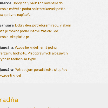
 marca
:
Dobrý deň, balík zo Slovenska do
umbie môžete podať na ktorejkoľvek pošte.
ba správne napísať ...
 januára
:
Dobrý deň, potrebujem radu: v akom
te je možné podať listovú zásielku do
mbie. Aké platia pr...
 januára
:
Vzopätie krídel nemá jednu
verzálnu hodnotu. Pri dopravných a bežných
kých lietadlách sa typic...
 januára
:
Potrebujem poradiť kolko stupňov
vzepetí kridel
radňa