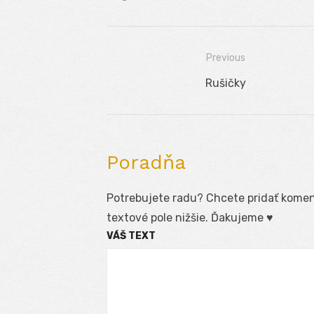
Previous
Navigácia
Previous
Rušičky
v
post:
článku
Poradňa
Potrebujete radu? Chcete pridať koment
textové pole nižšie. Ďakujeme ♥
VÁŠ TEXT