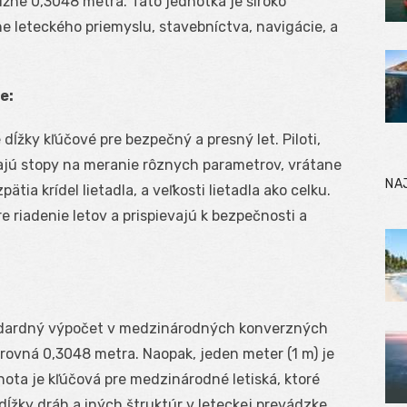
ižne 0,3048 metra. Táto jednotka je široko
 leteckého priemyslu, stavebníctva, navigácie, a
e:
dĺžky kľúčové pre bezpečný a presný let. Piloti,
ívajú stopy na meranie rôznych parametrov, vrátane
NA
pätia krídel lietadla, a veľkosti lietadla ako celku.
 riadenie letov a prispievajú k bezpečnosti a
ndardný výpočet v medzinárodných konverzných
 rovná 0,3048 metra. Naopak, jeden meter (1 m) je
ota je kľúčová pre medzinárodné letiská, ktoré
ĺžky dráh a iných štruktúr v leteckej prevádzke.