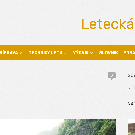
Letecká
RÍPRAVA
TECHNIKY LETU
VÝCVIK
SLOVNÍK
POR
SÚ
0
NA