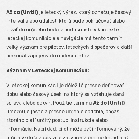
Až do (Until)
je letecký výraz, ktorý označuje časový
interval alebo udalosť, ktorá bude pokračovať alebo
trvať do určitého bodu v budúcnosti. V kontexte
leteckej komunikácie a navigácie má tento termín
veľký význam pre pilotov, leteckých dispečerov a ďalší
personál zapojený do riadenia letov.
Význam v Leteckej Komunikácii:
V leteckej komunikácii je dôležité presne definovať
dobu alebo časový úsek, na ktorý sa vzťahuje daná
správa alebo pokyn. Použitie termínu
Až do (Until)
umožňuje jasné a presné určenie obdobia, počas
ktorého platí určitý postup, instrukcie alebo
informácie. Napríklad, pilot môže byť informovaný, že
určitá vzdušná cesta je zatvorená pre iné lietadlá až