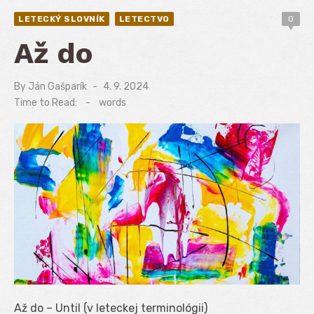
LETECKÝ SLOVNÍK
LETECTVO
0
Až do
By
Ján Gašparík
Posted
4. 9. 2024
on
Time to Read:
-
words
Až do – Until (v leteckej terminológii)