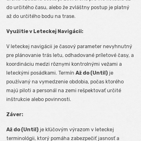
do určitého času, alebo že zvláštny postup je platný
až do určitého bodu na trase.
Využitie v Leteckej Navigácii:
V leteckej navigácii je časový parameter nevyhnutný
pre plánovanie trás letu, odhadované príletové časy, a
koordináciu medzi rôznymi kontrolnými vežami a
leteckými posádkami. Termín
Až do (Until)
je
používaný na vymedzenie obdobia, počas ktorého
majú piloti a personál na zemi rešpektovať určité
inštrukcie alebo povinnosti.
Záver:
Až do (Until)
je kľúčovým výrazom v leteckej
terminológii, ktorý pomáha zabezpečiť jasnosť a