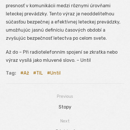
presnosť v komunikácii medzi rôznymi úrovňami
leteckej prevádzky. Tento výraz je neoddeliteľnou
súčasťou bezpečnej a efektívnej leteckej prevádzky,
umožňujúc jasnú definíciu časových období a
zvyšujúc bezpečnosť letectva po celom svete.
Až do – Při radiotelefonním spojení se zkratka nebo
výraz vysílá jako mluvené slovo. – Until
Tag:
Až
TIL
Until
Previous
Navigácia
Previous
Stopy
v
post:
Next
článku