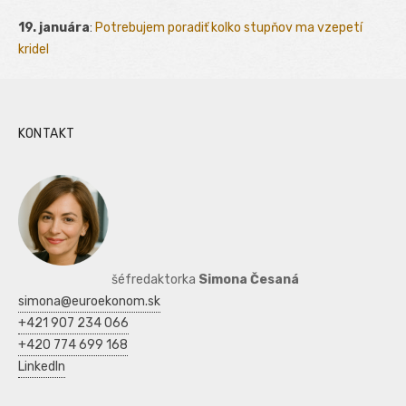
19. januára
:
Potrebujem poradiť kolko stupňov ma vzepetí
kridel
KONTAKT
šéfredaktorka
Simona Česaná
simona@euroekonom.sk
+421 907 234 066
+420 774 699 168
LinkedIn