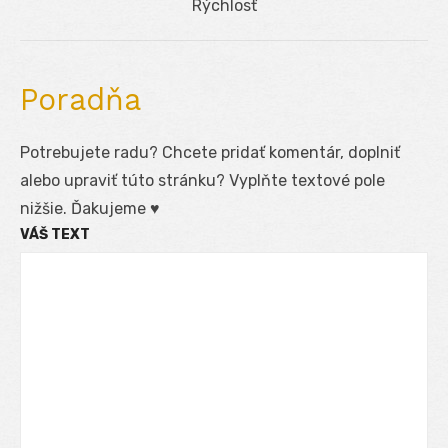
Next
Rýchlosť
post:
Poradňa
Potrebujete radu? Chcete pridať komentár, doplniť
alebo upraviť túto stránku? Vyplňte textové pole
nižšie. Ďakujeme ♥
VÁŠ TEXT