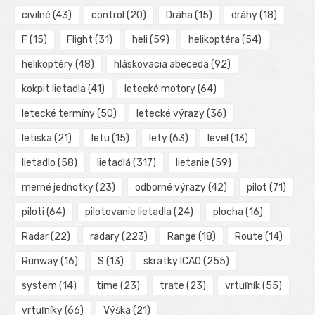
civilné
(43)
control
(20)
Dráha
(15)
dráhy
(18)
F
(15)
Flight
(31)
heli
(59)
helikoptéra
(54)
helikoptéry
(48)
hláskovacia abeceda
(92)
kokpit lietadla
(41)
letecké motory
(64)
letecké termíny
(50)
letecké výrazy
(36)
letiska
(21)
letu
(15)
lety
(63)
level
(13)
lietadlo
(58)
lietadlá
(317)
lietanie
(59)
merné jednotky
(23)
odborné výrazy
(42)
pilot
(71)
piloti
(64)
pilotovanie lietadla
(24)
plocha
(16)
Radar
(22)
radary
(223)
Range
(18)
Route
(14)
Runway
(16)
S
(13)
skratky ICAO
(255)
system
(14)
time
(23)
trate
(23)
vrtuľník
(55)
vrtuľníky
(66)
Výška
(21)