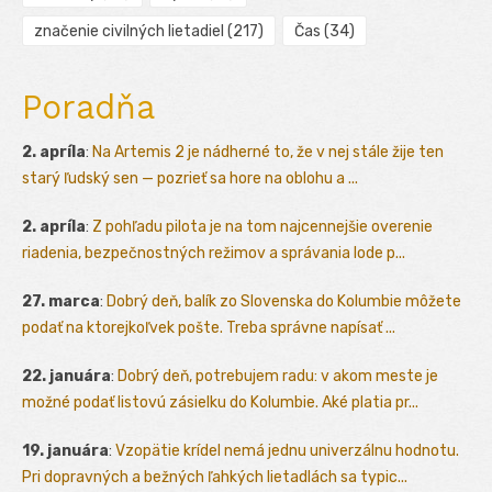
značenie civilných lietadiel
(217)
Čas
(34)
Poradňa
2. apríla
:
Na Artemis 2 je nádherné to, že v nej stále žije ten
starý ľudský sen — pozrieť sa hore na oblohu a ...
2. apríla
:
Z pohľadu pilota je na tom najcennejšie overenie
riadenia, bezpečnostných režimov a správania lode p...
27. marca
:
Dobrý deň, balík zo Slovenska do Kolumbie môžete
podať na ktorejkoľvek pošte. Treba správne napísať ...
22. januára
:
Dobrý deň, potrebujem radu: v akom meste je
možné podať listovú zásielku do Kolumbie. Aké platia pr...
19. januára
:
Vzopätie krídel nemá jednu univerzálnu hodnotu.
Pri dopravných a bežných ľahkých lietadlách sa typic...