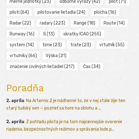
merné jednotky
(23)
odborné výrazy
(42)
pilot
(71)
piloti
(64)
pilotovanie lietadla
(24)
plocha
(16)
Radar
(22)
radary
(223)
Range
(18)
Route
(14)
Runway
(16)
S
(13)
skratky ICAO
(255)
system
(14)
time
(23)
trate
(23)
vrtuľník
(55)
vrtuľníky
(66)
Výška
(21)
značenie civilných lietadiel
(217)
Čas
(34)
Poradňa
2. apríla
:
Na Artemis 2 je nádherné to, že v nej stále žije ten
starý ľudský sen — pozrieť sa hore na oblohu a ...
2. apríla
:
Z pohľadu pilota je na tom najcennejšie overenie
riadenia, bezpečnostných režimov a správania lode p...