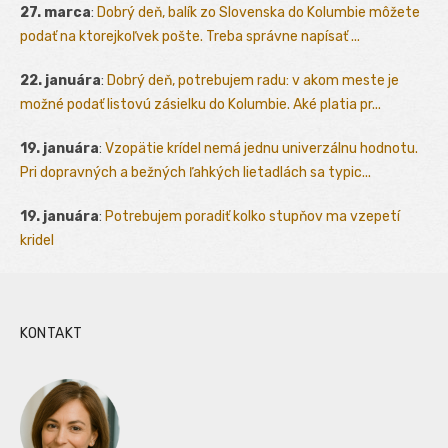
27. marca
:
Dobrý deň, balík zo Slovenska do Kolumbie môžete
podať na ktorejkoľvek pošte. Treba správne napísať ...
22. januára
:
Dobrý deň, potrebujem radu: v akom meste je
možné podať listovú zásielku do Kolumbie. Aké platia pr...
19. januára
:
Vzopätie krídel nemá jednu univerzálnu hodnotu.
Pri dopravných a bežných ľahkých lietadlách sa typic...
19. januára
:
Potrebujem poradiť kolko stupňov ma vzepetí
kridel
KONTAKT