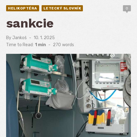
HELIKOPTÉRA
LETECKÝ SLOVNÍK
0
sankcie
By
Jankoš
Posted
10. 1. 2025
on
Time to Read:
1 min
-
270
words