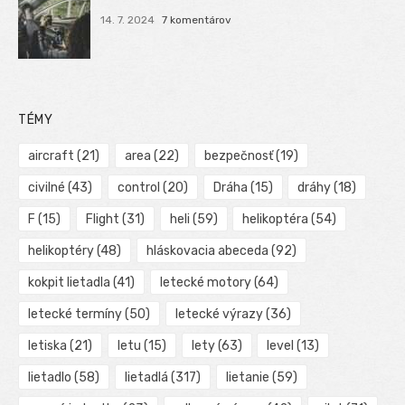
14. 7. 2024
7 komentárov
TÉMY
aircraft
(21)
area
(22)
bezpečnosť
(19)
civilné
(43)
control
(20)
Dráha
(15)
dráhy
(18)
F
(15)
Flight
(31)
heli
(59)
helikoptéra
(54)
helikoptéry
(48)
hláskovacia abeceda
(92)
kokpit lietadla
(41)
letecké motory
(64)
letecké termíny
(50)
letecké výrazy
(36)
letiska
(21)
letu
(15)
lety
(63)
level
(13)
lietadlo
(58)
lietadlá
(317)
lietanie
(59)