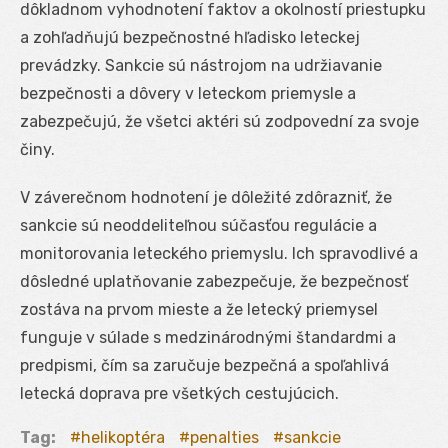
dôkladnom vyhodnotení faktov a okolností priestupku
a zohľadňujú bezpečnostné hľadisko leteckej
prevádzky. Sankcie sú nástrojom na udržiavanie
bezpečnosti a dôvery v leteckom priemysle a
zabezpečujú, že všetci aktéri sú zodpovední za svoje
činy.
V záverečnom hodnotení je dôležité zdôrazniť, že
sankcie sú neoddeliteľnou súčasťou regulácie a
monitorovania leteckého priemyslu. Ich spravodlivé a
dôsledné uplatňovanie zabezpečuje, že bezpečnosť
zostáva na prvom mieste a že letecký priemysel
funguje v súlade s medzinárodnými štandardmi a
predpismi, čím sa zaručuje bezpečná a spoľahlivá
letecká doprava pre všetkých cestujúcich.
Tag:
helikoptéra
penalties
sankcie