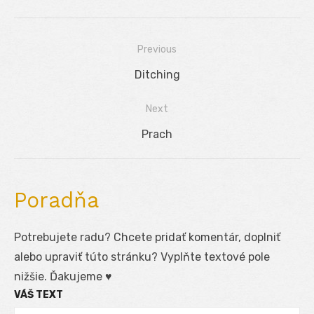
Previous
Navigácia
Previous
Ditching
v
post:
Next
článku
Next
Prach
post:
Poradňa
Potrebujete radu? Chcete pridať komentár, doplniť
alebo upraviť túto stránku? Vyplňte textové pole
nižšie. Ďakujeme ♥
VÁŠ TEXT