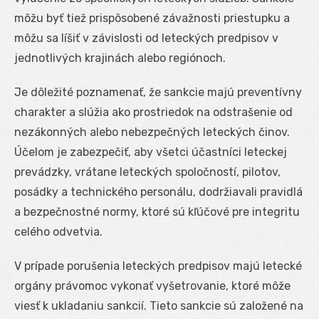
môžu byť tiež prispôsobené závažnosti priestupku a
môžu sa líšiť v závislosti od leteckých predpisov v
jednotlivých krajinách alebo regiónoch.
Je dôležité poznamenať, že sankcie majú preventívny
charakter a slúžia ako prostriedok na odstrašenie od
nezákonných alebo nebezpečných leteckých činov.
Účelom je zabezpečiť, aby všetci účastníci leteckej
prevádzky, vrátane leteckých spoločností, pilotov,
posádky a technického personálu, dodržiavali pravidlá
a bezpečnostné normy, ktoré sú kľúčové pre integritu
celého odvetvia.
V prípade porušenia leteckých predpisov majú letecké
orgány právomoc vykonať vyšetrovanie, ktoré môže
viesť k ukladaniu sankcií. Tieto sankcie sú založené na