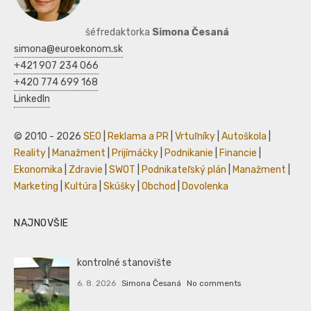
šéfredaktorka
Simona Česaná
simona@euroekonom.sk
+421 907 234 066
+420 774 699 168
LinkedIn
© 2010 - 2026
SEO
|
Reklama a PR
|
Vrtuľníky
|
Autoškola
|
Reality
|
Manažment
|
Prijímáčky
|
Podnikanie
|
Financie
|
Ekonomika
|
Zdravie
|
SWOT
|
Podnikateľský plán
|
Manažment
|
Marketing
|
Kultúra
|
Skúšky
|
Obchod
|
Dovolenka
NAJNOVŠIE
kontrolné stanovište
6. 8. 2026
Simona Česaná
No comments