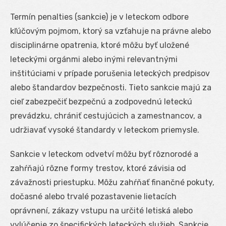
Termín penalties (sankcie) je v leteckom odbore
kľúčovým pojmom, ktorý sa vzťahuje na právne alebo
disciplinárne opatrenia, ktoré môžu byť uložené
leteckými orgánmi alebo inými relevantnými
inštitúciami v prípade porušenia leteckých predpisov
alebo štandardov bezpečnosti. Tieto sankcie majú za
cieľ zabezpečiť bezpečnú a zodpovednú leteckú
prevádzku, chrániť cestujúcich a zamestnancov, a
udržiavať vysoké štandardy v leteckom priemysle.
Sankcie v leteckom odvetví môžu byť rôznorodé a
zahŕňajú rôzne formy trestov, ktoré závisia od
závažnosti priestupku. Môžu zahŕňať finančné pokuty,
dočasné alebo trvalé pozastavenie lietacích
oprávnení, zákazy vstupu na určité letiská alebo
vylúčenie zo špecifických leteckých služieb. Sankcie