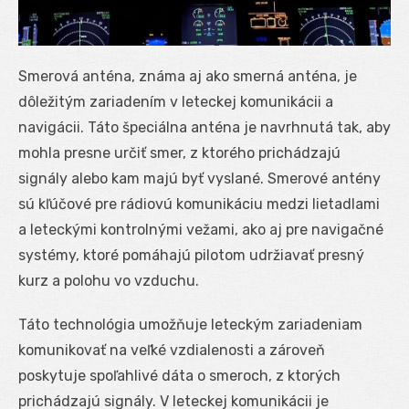
Smerová anténa, známa aj ako smerná anténa, je
dôležitým zariadením v leteckej komunikácii a
navigácii. Táto špeciálna anténa je navrhnutá tak, aby
mohla presne určiť smer, z ktorého prichádzajú
signály alebo kam majú byť vyslané. Smerové antény
sú kľúčové pre rádiovú komunikáciu medzi lietadlami
a leteckými kontrolnými vežami, ako aj pre navigačné
systémy, ktoré pomáhajú pilotom udržiavať presný
kurz a polohu vo vzduchu.
Táto technológia umožňuje leteckým zariadeniam
komunikovať na veľké vzdialenosti a zároveň
poskytuje spoľahlivé dáta o smeroch, z ktorých
prichádzajú signály. V leteckej komunikácii je