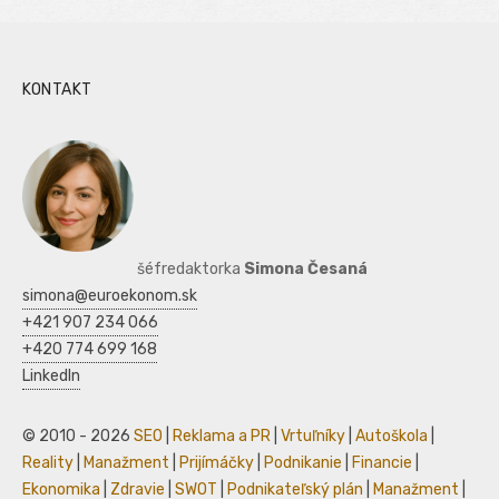
KONTAKT
šéfredaktorka
Simona Česaná
simona@euroekonom.sk
+421 907 234 066
+420 774 699 168
LinkedIn
© 2010 - 2026
SEO
|
Reklama a PR
|
Vrtuľníky
|
Autoškola
|
Reality
|
Manažment
|
Prijímáčky
|
Podnikanie
|
Financie
|
Ekonomika
|
Zdravie
|
SWOT
|
Podnikateľský plán
|
Manažment
|