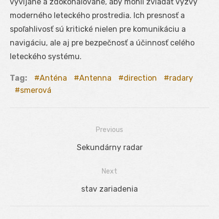
vyvíjané a zdokonaľované, aby mohli zvládať výzvy
moderného leteckého prostredia. Ich presnosť a
spoľahlivosť sú kritické nielen pre komunikáciu a
navigáciu, ale aj pre bezpečnosť a účinnosť celého
leteckého systému.
Tag:
Anténa
Antenna
direction
radary
smerová
Previous
Navigácia
Previous
Sekundárny radar
v
post:
Next
článku
Next
stav zariadenia
post: