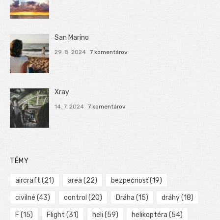
San Marino
29. 8. 2024
7 komentárov
Xray
14. 7. 2024
7 komentárov
TÉMY
aircraft
(21)
area
(22)
bezpečnosť
(19)
civilné
(43)
control
(20)
Dráha
(15)
dráhy
(18)
F
(15)
Flight
(31)
heli
(59)
helikoptéra
(54)