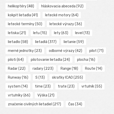
helikoptéry
(48)
hláskovacia abeceda
(92)
kokpit lietadla
(41)
letecké motory
(64)
letecké termíny
(50)
letecké výrazy
(36)
letiska
(21)
letu
(15)
lety
(63)
level
(13)
lietadlo
(58)
lietadlá
(317)
lietanie
(59)
merné jednotky
(23)
odborné výrazy
(42)
pilot
(71)
piloti
(64)
pilotovanie lietadla
(24)
plocha
(16)
Radar
(22)
radary
(223)
Range
(18)
Route
(14)
Runway
(16)
S
(13)
skratky ICAO
(255)
system
(14)
time
(23)
trate
(23)
vrtuľník
(55)
vrtuľníky
(66)
Výška
(21)
značenie civilných lietadiel
(217)
Čas
(34)