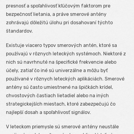
presnosť a spoľahlivosť kľúčovým faktorom pre
bezpečnosť lietania, a práve smerové antény
zohrávajú dôležitú úlohu pri dosahovaní týchto
štandardov.
Existuje viacero typov smerových antén, ktoré sa
používajú v rôznych leteckých systémoch. Niektoré z
nich sú navrhnuté na špecifické frekvencie alebo
účely, zatiaľ čo iné sú univerzálne a môžu byť
používané v rôznych leteckých aplikáciách. Smerové
antény sú často umiestnené na špičkách krídel,
chvostových častiach lietadiel alebo na iných
strategickejších miestach, ktoré zabezpečujú čo
najlepší dosah a spoľahlivosť signálov.
V leteckom priemysle sú smerové antény neustále