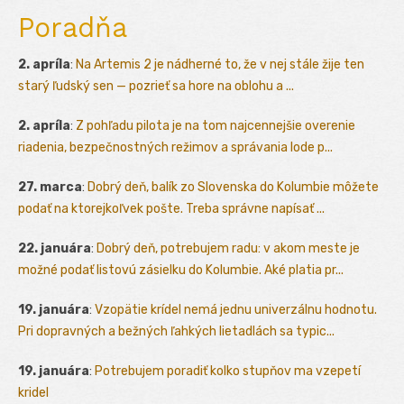
Poradňa
2. apríla
:
Na Artemis 2 je nádherné to, že v nej stále žije ten
starý ľudský sen — pozrieť sa hore na oblohu a ...
2. apríla
:
Z pohľadu pilota je na tom najcennejšie overenie
riadenia, bezpečnostných režimov a správania lode p...
27. marca
:
Dobrý deň, balík zo Slovenska do Kolumbie môžete
podať na ktorejkoľvek pošte. Treba správne napísať ...
22. januára
:
Dobrý deň, potrebujem radu: v akom meste je
možné podať listovú zásielku do Kolumbie. Aké platia pr...
19. januára
:
Vzopätie krídel nemá jednu univerzálnu hodnotu.
Pri dopravných a bežných ľahkých lietadlách sa typic...
19. januára
:
Potrebujem poradiť kolko stupňov ma vzepetí
kridel