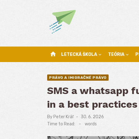
Skip
to
content
home
LETECKÁ ŠKOLA
TEÓRIA
P
PRÁVO A IMIGRAČNÉ PRÁVO
SMS a whatsapp fu
in a best practice
By
Peter Kráľ
Posted
30. 6. 2026
on
Time to Read:
-
words