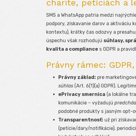
charite, petíciách a 
SMS a WhatsApp patria medzi najrýchlej
podpory, získavanie darov a aktiváciu 
kontextu), krátky čas odozvy a presahu
úspechu však rozhodujú
súhlasy, spr
kvalita a compliance
s GDPR a pravidl
Právny rámec: GDPR, 
Právny základ:
pre marketingov
súhlas
(Art. 6(1)(a) GDPR). Legitím
ePrivacy smernica
(a lokálne tr
komunikácie – vyžadujú
predchád
podobné produkty s jasným opt-o
Transparentnosť:
už pri získava
(petície/dary/notifikácie), periodic