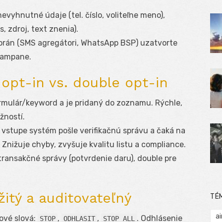
evyhnutné údaje (tel. číslo, voliteľne meno),
 zdroj, text znenia).
brán (SMS agregátori, WhatsApp BSP) uzatvorte
kampane.
 opt-in vs. double opt-in
rmulár/keyword a je pridaný do zoznamu. Rýchle,
žností.
 vstupe systém pošle verifikačnú správu a čaká na
Znižuje chyby, zvyšuje kvalitu listu a compliance.
transakčné správy (potvrdenie daru), double pre
itý a auditovateľný
TÉ
ai
ové slová:
,
,
. Odhlásenie
STOP
ODHLASIT
STOP ALL