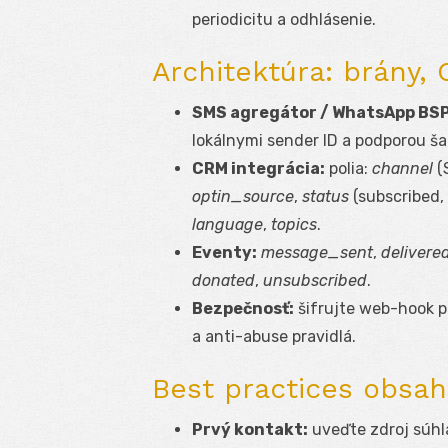
periodicitu a odhlásenie.
Architektúra: brány,
SMS agregátor / WhatsApp BSP
lokálnymi sender ID a podporou ša
CRM integrácia:
polia:
channel
(
optin_source
,
status
(subscribed,
language
,
topics
.
Eventy:
message_sent
,
delivere
donated
,
unsubscribed
.
Bezpečnosť:
šifrujte web-hook p
a anti-abuse pravidlá.
Best practices obsah
Prvý kontakt:
uveďte zdroj súhla