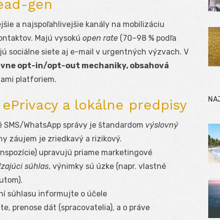
lead-gen
šie a najspoľahlivejšie kanály na mobilizáciu
kontaktov. Majú vysokú
open rate
(70–98 % podľa
jú sociálne siete aj e-mail v urgentných výzvach. V
ávne opt-in/opt-out mechaniky, obsahová
ami platforiem.
NA
ePrivacy a lokálne predpisy
é SMS/WhatsApp správy je štandardom
výslovný
ny záujem je zriedkavý a rizikový.
anspozície) upravujú priame marketingové
zajúci súhlas
, výnimky sú úzke (napr. vlastné
utom).
ní súhlasu informujte o účele
ite, prenose dát (spracovatelia), a o práve