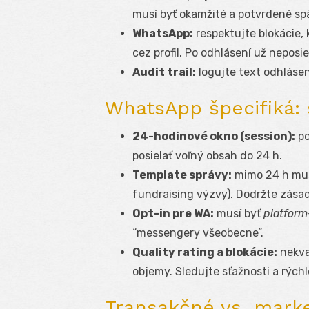
musí byť okamžité a potvrdené sp
WhatsApp:
respektujte blokácie, 
cez profil. Po odhlásení už neposi
Audit trail:
logujte text odhlásen
WhatsApp špecifiká: 
24-hodinové okno (session):
po
posielať voľný obsah do 24 h.
Template správy:
mimo 24 h musi
fundraising výzvy). Dodržte zásad
Opt-in pre WA:
musí byť
platform
“messengery všeobecne”.
Quality rating a blokácie:
nekva
objemy. Sledujte sťažnosti a rýchl
Transakčné vs. mark