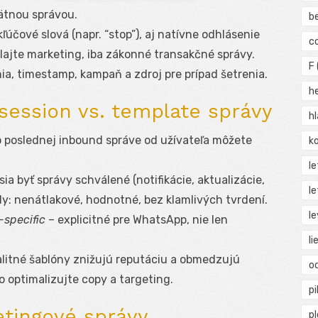
ätnou správou.
b
kľúčové slová (napr. “stop”), aj natívne odhlásenie
c
elajte marketing, iba zákonné transakčné správy.
F
ia, timestamp, kampaň a zdroj pre prípad šetrenia.
h
session vs. template správy
h
 poslednej inbound správe od užívateľa môžete
ko
l
a byť správy schválené (notifikácie, aktualizácie,
le
y: nenátlakové, hodnotné, bez klamlivých tvrdení.
le
-specific
– explicitné pre WhatsApp, nie len
li
litné šablóny znižujú reputáciu a obmedzujú
o
o optimalizujte copy a targeting.
pi
etingové správy
p