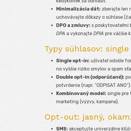
kedykoľvek sa odhlásiť.
Minimalizácia dát:
zberajte len n
uchovávajte dôkazy o súhlase (čas,
DPO a zmluvy:
s poskytovateľmi 
DPA
a vykonajte
DPIA
pre väčšie 
Typy súhlasov: single
Single opt-in:
užívateľ odošle fo
no vyššie riziko omylov a spam sťa
Double opt-in (odporúčané):
po
potvrdenie (napr. “ODPISAT ANO”). 
Kombinovaný model:
single pre 
marketing (výzvy, kampane).
Opt-out: jasný, okamž
SMS:
akceptujte univerzálne kľúč