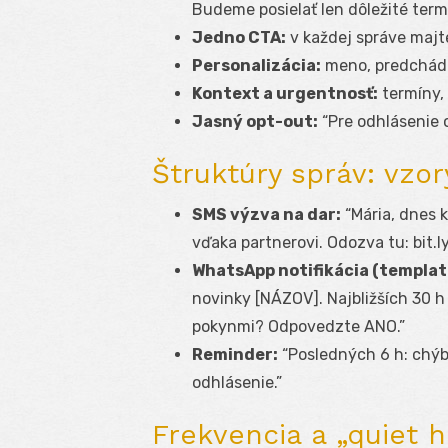
Budeme posielať len dôležité term
Jedno CTA:
v každej správe majt
Personalizácia:
meno, predchádz
Kontext a urgentnosť:
termíny,
Jasný opt-out:
“Pre odhlásenie 
Štruktúry správ: vzor
SMS výzva na dar:
“Mária, dnes 
vďaka partnerovi. Odozva tu: bit.l
WhatsApp notifikácia (templat
novinky [NÁZOV]. Najbližších 30 
pokynmi? Odpovedzte ANO.”
Reminder:
“Posledných 6 h: chýba
odhlásenie.”
Frekvencia a „quiet h