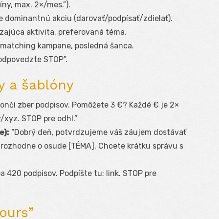
íny, max. 2×/mes.”).
e dominantnú akciu (darovať/podpísať/zdielať).
ajúca aktivita, preferovaná téma.
 matching kampane, posledná šanca.
odpovedzte STOP”.
y a šablóny
končí zber podpisov. Pomôžete 3 €? Každé € je 2×
y/xyz. STOP pre odhl.”
e):
“Dobrý deň, potvrdzujeme váš záujem dostávať
h rozhodne o osude [TÉMA]. Chcete krátku správu s
 420 podpisov. Podpíšte tu: link. STOP pre
ours”