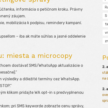
R
účtenka, informácia o petičnom kroku. Právny
S
ávnený záujem.
e, mobilizácia k podpisu, remindery kampaní.
t
vr
sellom – iba ak máte súhlas a jasné oddelenie
zn
u: miesta a microcopy
P
hcem dostávať SMS/WhatsApp aktualizácie o
2. 
esačne).”
stá
na o
 výsledky a dôležité termíny cez WhatsApp.
 STOP.”
2. 
ým klikom pridajte WA opt-in s predvyplnenou
ove
sprá
inkom; pri SMS keyworde zobrazte cenu správy,