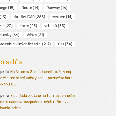
ange
(18)
Route
(14)
Runway
(16)
(13)
skratky ICAO
(255)
system
(14)
ime
(23)
trate
(23)
vrtuľník
(55)
tuľníky
(66)
Výška
(21)
ačenie civilných lietadiel
(217)
Čas
(34)
oradňa
apríla
:
Na Artemis 2 je nádherné to, že v nej
le žije ten starý ľudský sen — pozrieť sa hore
blohu a ...
apríla
:
Z pohľadu pilota je na tom najcennejšie
renie riadenia, bezpečnostných režimov a
vania lode p...