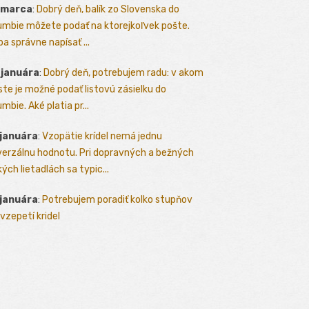
 marca
:
Dobrý deň, balík zo Slovenska do
umbie môžete podať na ktorejkoľvek pošte.
ba správne napísať ...
 januára
:
Dobrý deň, potrebujem radu: v akom
te je možné podať listovú zásielku do
mbie. Aké platia pr...
 januára
:
Vzopätie krídel nemá jednu
verzálnu hodnotu. Pri dopravných a bežných
kých lietadlách sa typic...
 januára
:
Potrebujem poradiť kolko stupňov
vzepetí kridel