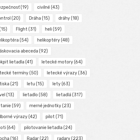
ezpečnosť
(19)
civilné
(43)
ontrol
(20)
Dráha
(15)
dráhy
(18)
(15)
Flight
(31)
heli
(59)
elikoptéra
(54)
helikoptéry
(48)
láskovacia abeceda
(92)
kpit lietadla
(41)
letecké motory
(64)
etecké termíny
(50)
letecké výrazy
(36)
tiska
(21)
letu
(15)
lety
(63)
vel
(13)
lietadlo
(58)
lietadlá
(317)
etanie
(59)
merné jednotky
(23)
dborné výrazy
(42)
pilot
(71)
loti
(64)
pilotovanie lietadla
(24)
locha
(16)
Radar
(22)
radary
(223)