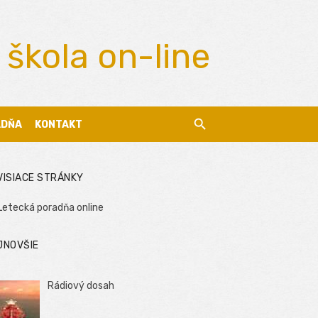
 škola on-line
ADŇA
KONTAKT
VISIACE STRÁNKY
Letecká poradňa online
JNOVŠIE
Rádiový dosah