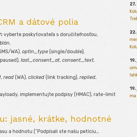
27.
Kol
Tre
 CRM a dátové polia
22.
:
vyberte poskytovateľa s doručiteľnosťou,
mes
blón.
Kolu
SMS/WA),
optin_type
(single/double),
 paused),
last_consent_at
,
consent_text
,
19.
uni
ľah
d
,
read
(WA),
clicked
(link tracking),
replied
,
19.
ayloady, implementujte podpisy (HMAC), rate-limit
ma 
u: jasné, krátke, hodnotné
su a hodnotu (“Podpísali ste našu petíciu…