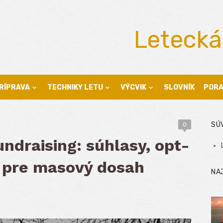
Letecká
RÍPRAVA
TECHNIKY LETU
VÝCVIK
SLOVNÍK
POR
SÚ
0
ndraising: súhlasy, opt-
s pre masový dosah
NA