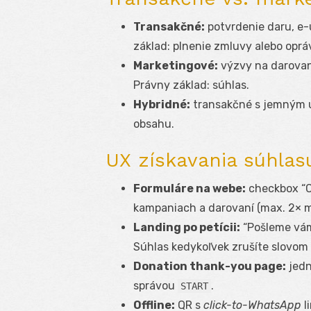
Transakčné:
potvrdenie daru, e-
základ: plnenie zmluvy alebo opr
Marketingové:
výzvy na darovani
Právny základ: súhlas.
Hybridné:
transakčné s jemným up
obsahu.
UX získavania súhlas
Formuláre na webe:
checkbox “C
kampaniach a darovaní (max. 2× m
Landing po petícii:
“Pošleme vám
Súhlas kedykoľvek zrušíte slovom
Donation thank-you page:
jedn
správou
.
START
Offline:
QR s
click-to-WhatsApp
l