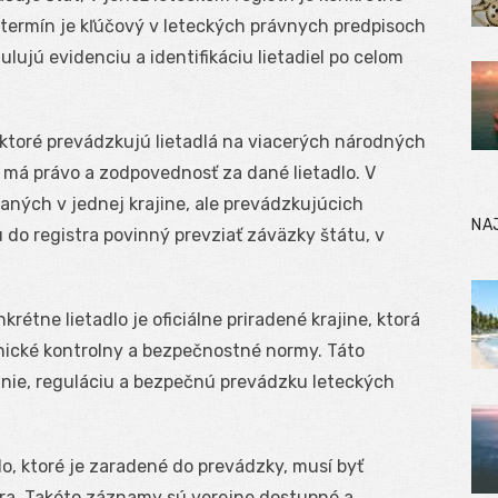
o termín je kľúčový v leteckých právnych predpisoch
ujú evidenciu a identifikáciu lietadiel po celom
 ktoré prevádzkujú lietadlá na viacerých národných
át má právo a zodpovednosť za dané lietadlo. V
vaných v jednej krajine, ale prevádzkujúcich
NA
su do registra povinný prevziať záväzky štátu, v
rétne lietadlo je oficiálne priradené krajine, ktorá
nické kontrolny a bezpečnostné normy. Táto
anie, reguláciu a bezpečnú prevádzku leteckých
lo, ktoré je zaradené do prevádzky, musí byť
tra. Takéto záznamy sú verejne dostupné a