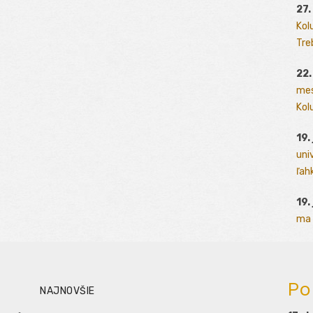
27.
Kol
Tre
22.
mes
Kolu
19.
uni
ľah
19.
ma 
Po
NAJNOVŠIE