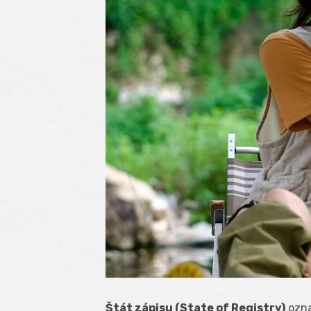
Štát zápisu (State of Registry)
ozna