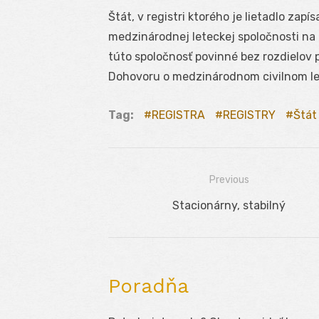
Štát, v registri ktorého je lietadlo zapí
medzinárodnej leteckej spoločnosti na 
túto spoločnosť povinné bez rozdielov 
Dohovoru o medzinárodnom civilnom le
Tag:
REGISTRA
REGISTRY
Štát
Previous
Navigácia
Previous
Stacionárny, stabilný
v
post:
článku
Poradňa