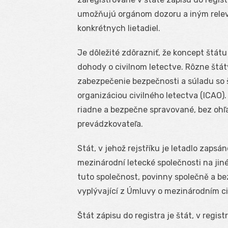
umožňujú orgánom dozoru a iným rele
konkrétnych lietadiel.
Je dôležité zdôrazniť, že koncept štát
dohody o civilnom letectve. Rôzne štát
zabezpečenie bezpečnosti a súladu s
organizáciou civilného letectva (ICAO)
riadne a bezpečne spravované, bez ohľ
prevádzkovateľa.
Stát, v jehož rejstříku je letadlo zapsá
mezinárodní letecké společnosti na jiné
tuto společnost, povinny společně a bez
vyplývající z Úmluvy o mezinárodním ci
Štát zápisu do registra je štát, v registr