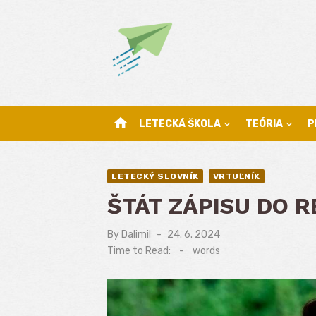
Skip
to
content
home
LETECKÁ ŠKOLA
TEÓRIA
P
LETECKÝ SLOVNÍK
VRTUĽNÍK
ŠTÁT ZÁPISU DO 
By
Dalimil
Posted
24. 6. 2024
on
Time to Read:
-
words