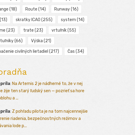
ange
(18)
Route
(14)
Runway
(16)
(13)
skratky ICAO
(255)
system
(14)
ime
(23)
trate
(23)
vrtuľník
(55)
tuľníky
(66)
Výška
(21)
ačenie civilných lietadiel
(217)
Čas
(34)
oradňa
apríla
:
Na Artemis 2 je nádherné to, že v nej
le žije ten starý ľudský sen — pozrieť sa hore
blohu a ...
apríla
:
Z pohľadu pilota je na tom najcennejšie
renie riadenia, bezpečnostných režimov a
vania lode p...