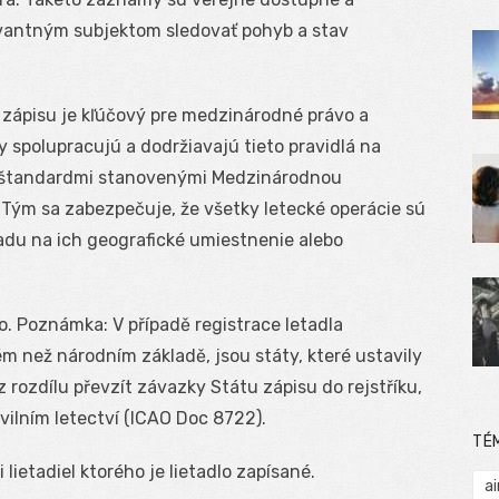
vantným subjektom sledovať pohyb a stav
u zápisu je kľúčový pre medzinárodné právo a
y spolupracujú a dodržiavajú tieto pravidlá na
o štandardmi stanovenými Medzinárodnou
. Tým sa zabezpečuje, že všetky letecké operácie sú
adu na ich geografické umiestnenie alebo
no. Poznámka: V případě registrace letadla
m než národním základě, jsou státy, které ustavily
 rozdílu převzít závazky Státu zápisu do rejstříku,
vilním letectví (ICAO Doc 8722).
TÉ
i lietadiel ktorého je lietadlo zapísané.
ai