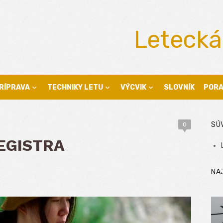
Letecká
RÍPRAVA
TECHNIKY LETU
VÝCVIK
SLOVNÍK
POR
SÚ
0
REGISTRA
NA