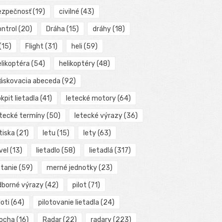
ezpečnosť
(19)
civilné
(43)
ontrol
(20)
Dráha
(15)
dráhy
(18)
(15)
Flight
(31)
heli
(59)
elikoptéra
(54)
helikoptéry
(48)
láskovacia abeceda
(92)
kpit lietadla
(41)
letecké motory
(64)
etecké termíny
(50)
letecké výrazy
(36)
tiska
(21)
letu
(15)
lety
(63)
vel
(13)
lietadlo
(58)
lietadlá
(317)
etanie
(59)
merné jednotky
(23)
dborné výrazy
(42)
pilot
(71)
loti
(64)
pilotovanie lietadla
(24)
locha
(16)
Radar
(22)
radary
(223)