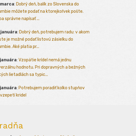
 marca
:
Dobrý deň, balík zo Slovenska do
umbie môžete podať na ktorejkoľvek pošte.
ba správne napísať ...
 januára
:
Dobrý deň, potrebujem radu: v akom
te je možné podať listovú zásielku do
mbie. Aké platia pr...
 januára
:
Vzopätie krídel nemá jednu
verzálnu hodnotu. Pri dopravných a bežných
kých lietadlách sa typic...
 januára
:
Potrebujem poradiť kolko stupňov
vzepetí kridel
radňa