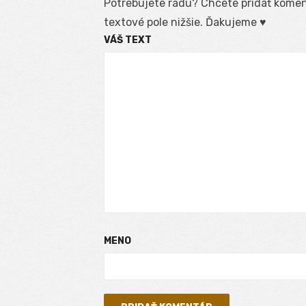
Potrebujete radu? Chcete pridať koment
textové pole nižšie. Ďakujeme ♥
VÁŠ TEXT
MENO