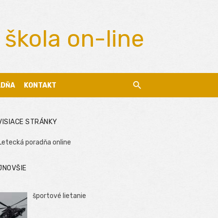
 škola on-line
ADŇA
KONTAKT
VISIACE STRÁNKY
Letecká poradňa online
JNOVŠIE
športové lietanie