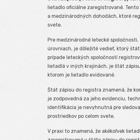
lietadlo oficiálne zaregistrované. Tent
a medzinárodných dohodách, ktoré regul
svete.
Pre medzinárodné letecké spoločnosti,
úrovniach, je dôležité vedieť, ktorý št
prípade leteckých spoločností registro
lietadlá v iných krajinách, je štát zápi
ktorom je lietadlo evidované.
Štát zápisu do registra znamená, že konk
je zodpovedná za jeho evidenciu, tech
identifikácia je nevyhnutná pre sledov
prostriedkov po celom svete.
V praxi to znamená, že akékoľvek lietad
zaregistrované v štáte zápisu do regis