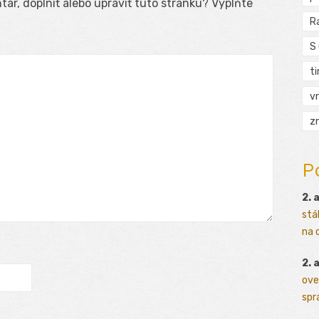
ár, doplniť alebo upraviť túto stránku? Vyplňte
R
S
t
vr
zn
P
2. 
stá
na o
2. 
ove
sprá