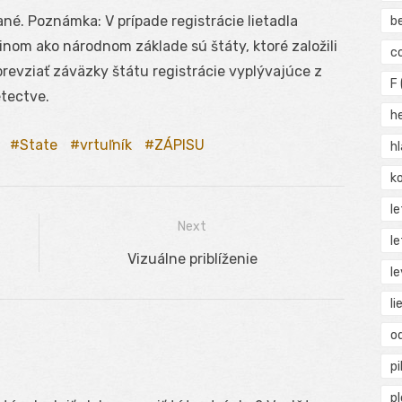
sané. Poznámka: V prípade registrácie lietadla
b
inom ako národnom základe sú štáty, ktoré založili
c
prevziať záväzky štátu registrácie vyplývajúce z
F
tectve.
h
State
vrtuľník
ZÁPISU
h
ko
l
Next
le
Next
Vizuálne priblíženie
le
post:
li
o
pi
p