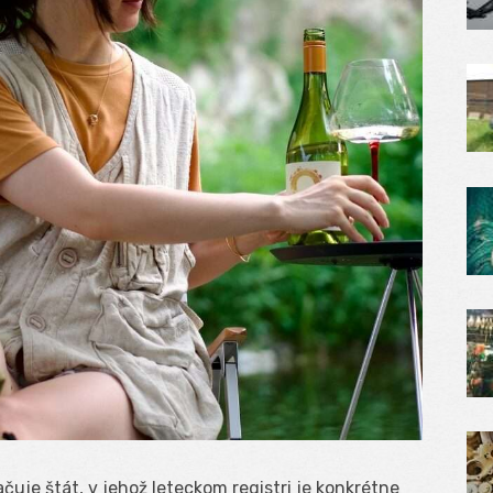
čuje štát, v jehož leteckom registri je konkrétne