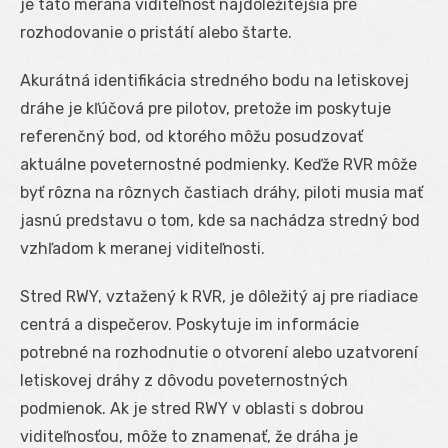
je táto meraná viditeľnosť najdôležitejšia pre
rozhodovanie o pristátí alebo štarte.
Akurátná identifikácia stredného bodu na letiskovej
dráhe je kľúčová pre pilotov, pretože im poskytuje
referenčný bod, od ktorého môžu posudzovať
aktuálne poveternostné podmienky. Keďže RVR môže
byť rôzna na rôznych častiach dráhy, piloti musia mať
jasnú predstavu o tom, kde sa nachádza stredný bod
vzhľadom k meranej viditeľnosti.
Stred RWY, vztažený k RVR, je dôležitý aj pre riadiace
centrá a dispečerov. Poskytuje im informácie
potrebné na rozhodnutie o otvorení alebo uzatvorení
letiskovej dráhy z dôvodu poveternostných
podmienok. Ak je stred RWY v oblasti s dobrou
viditeľnosťou, môže to znamenať, že dráha je