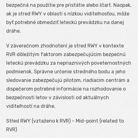
bezpečná na použitie pre pristátie alebo štart. Naopak,
ak je stred RWY v oblasti s nízkou viditeľnosťou, môže
byť potrebné obmedziť leteckú prevádzku na danej
dráhe.
V záverečnom zhodnotení je stred RWY v kontexte
RVR dôležitým faktorom zabezpečujúcim bezpečnú
leteckú prevádzku za nepriaznivých poveternostných
podmienok. Správne určenie stredného bodu a jeho
sledovanie zabezpečujú pilotom, riadiacim centrám a
dispečerom potrebné informácie na rozhodovanie o
bezpečnosti letov v závislosti od aktuálnych
viditeľností na dráhe.
Střed RWY (vztaženo k RVR) – Mid-point (related to
RVR)