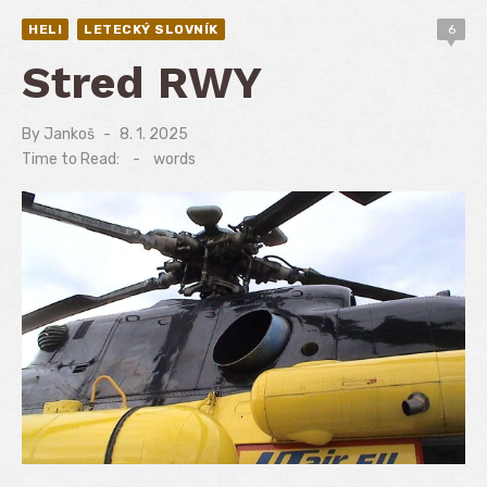
HELI
LETECKÝ SLOVNÍK
6
Stred RWY
By
Jankoš
Posted
8. 1. 2025
on
Time to Read:
-
words