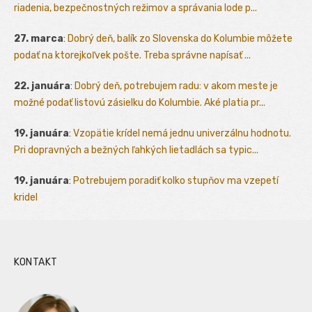
riadenia, bezpečnostných režimov a správania lode p...
27. marca
:
Dobrý deň, balík zo Slovenska do Kolumbie môžete
podať na ktorejkoľvek pošte. Treba správne napísať ...
22. januára
:
Dobrý deň, potrebujem radu: v akom meste je
možné podať listovú zásielku do Kolumbie. Aké platia pr...
19. januára
:
Vzopätie krídel nemá jednu univerzálnu hodnotu.
Pri dopravných a bežných ľahkých lietadlách sa typic...
19. januára
:
Potrebujem poradiť kolko stupňov ma vzepetí
kridel
KONTAKT