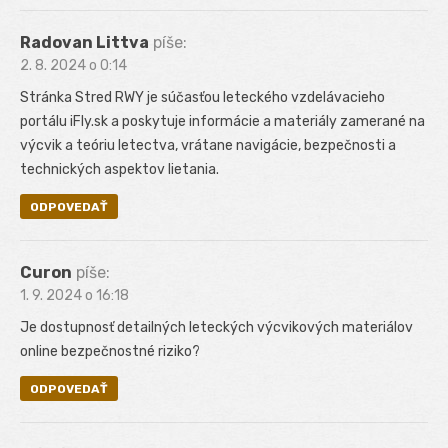
Radovan Littva
píše:
2. 8. 2024 o 0:14
Stránka Stred RWY je súčasťou leteckého vzdelávacieho
portálu iFly.sk a poskytuje informácie a materiály zamerané na
výcvik a teóriu letectva, vrátane navigácie, bezpečnosti a
technických aspektov lietania.
ODPOVEDAŤ
Curon
píše:
1. 9. 2024 o 16:18
Je dostupnosť detailných leteckých výcvikových materiálov
online bezpečnostné riziko?
ODPOVEDAŤ