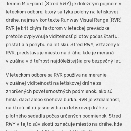
Termín Mid-point (Stred RWY) je dôležitým pojmom v
leteckom odbore, ktorý sa týka polohy na letiskovej
dráhe, najmä v kontexte Runway Visual Range (RVR).
RVR je kritickým faktorom v leteckej prevádzke,
pretože ovplyvňuje viditeľnosť pilotov počas štartu,
pristátia a pohybu na letisku. Stred RWY, vztažený k
RVR, predstavuje miesto na dráhe, kde je meraná
vizuálna viditeľnosť najdôležitejšia pre bezpečný let.
V leteckom odbore sa RVR používa na meranie
vizuálnej viditeľnosti na letiskovej dráhe za
zhoršených poveternostných podmienok, ako sú
hmla, dážď alebo snehová búrka. RVR je vzdialenosť,
na ktorú piloti jasne vidia na letiskovej dráhe z
pilotného sedadla počas určených podmienok. Stred
RWY v tejto súvislosti označuje miesto na dráhe, kde