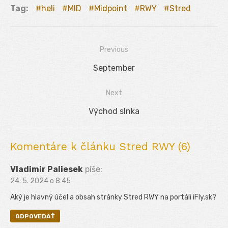
Tag:
heli
MID
Midpoint
RWY
Stred
Previous
Navigácia
Previous
September
v
post:
Next
článku
Next
Východ slnka
post:
Komentáre k článku Stred RWY (6)
Vladimir Paliesek
píše:
24. 5. 2024 o 8:45
Aký je hlavný účel a obsah stránky Stred RWY na portáli iFly.sk?
ODPOVEDAŤ