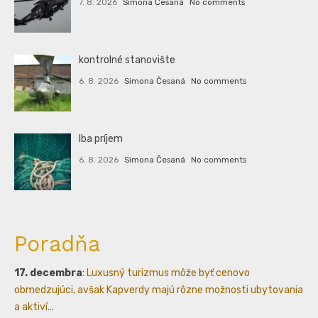
7. 8. 2026
Simona Česaná
No comments
kontrolné stanovište
6. 8. 2026
Simona Česaná
No comments
Iba príjem
6. 8. 2026
Simona Česaná
No comments
Poradňa
17. decembra
:
Luxusný turizmus môže byť cenovo
obmedzujúci, avšak Kapverdy majú rôzne možnosti ubytovania
a aktiví...