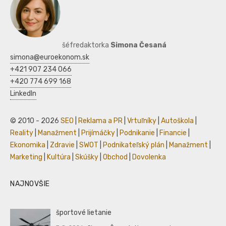
šéfredaktorka
Simona Česaná
simona@euroekonom.sk
+421 907 234 066
+420 774 699 168
LinkedIn
© 2010 - 2026
SEO
|
Reklama a PR
|
Vrtuľníky
|
Autoškola
|
Reality
|
Manažment
|
Prijímáčky
|
Podnikanie
|
Financie
|
Ekonomika
|
Zdravie
|
SWOT
|
Podnikateľský plán
|
Manažment
|
Marketing
|
Kultúra
|
Skúšky
|
Obchod
|
Dovolenka
NAJNOVŠIE
športové lietanie