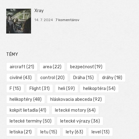
Xray
14. 7. 2024
7 komentárov
TÉMY
aircraft
(21)
area
(22)
bezpečnosť
(19)
civilné
(43)
control
(20)
Dráha
(15)
dráhy
(18)
F
(15)
Flight
(31)
heli
(59)
helikoptéra
(54)
helikoptéry
(48)
hláskovacia abeceda
(92)
kokpit lietadla
(41)
letecké motory
(64)
letecké termíny
(50)
letecké výrazy
(36)
letiska
(21)
letu
(15)
lety
(63)
level
(13)