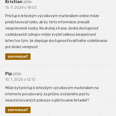
Kristian
píše:
15. 9. 2024 o 18:03
Prístup k leteckým výcvikovým materiálom online môže
predstavovať riziko, ak by tieto informácie zneužili
neoprávnené osoby. Na druhej strane, široká dostupnosť
vzdelávacích zdrojov môže zvýšiť celkovú bezpečnosť
letectva tým, že zlepšuje dostupnosť kvalitného vzdelávania
pre širokú verejnosť.
ODPOVEDAŤ
Pip
píše:
10. 1. 2025 o 12:13
Môže byť prístup k leteckým výcvikovým materiálom na
internete považovaný za príčinu zvýšeného počtu
neautorizovaných pokusov o pilotovanie lietadiel?
ODPOVEDAŤ