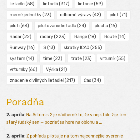
lietadlo
(58)
lietadlá
(317)
lietanie
(59)
merné jednotky
(23)
odborné výrazy
(42)
pilot
(71)
piloti
(64)
pilotovanie lietadla
(24)
plocha
(16)
Radar
(22)
radary
(223)
Range
(18)
Route
(14)
Runway
(16)
S
(13)
skratky ICAO
(255)
system
(14)
time
(23)
trate
(23)
vrtuľník
(55)
vrtuľníky
(66)
Výška
(21)
značenie civilných lietadiel
(217)
Čas
(34)
Poradňa
2. apríla
:
Na Artemis 2 je nádherné to, že v nej stále žije ten
starý ľudský sen — pozrieť sa hore na oblohu a ...
2. apríla
:
Z pohľadu pilota je na tom najcennejšie overenie