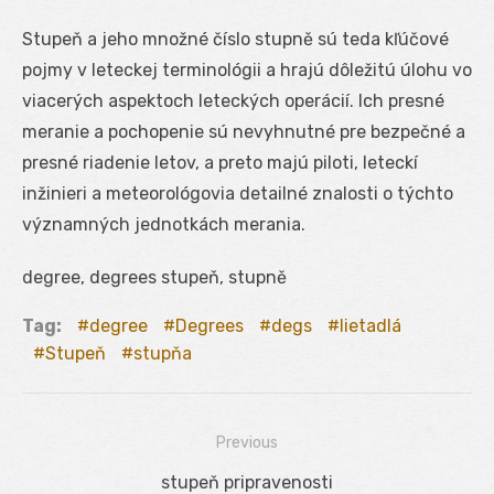
Stupeň a jeho množné číslo stupně sú teda kľúčové
pojmy v leteckej terminológii a hrajú dôležitú úlohu vo
viacerých aspektoch leteckých operácií. Ich presné
meranie a pochopenie sú nevyhnutné pre bezpečné a
presné riadenie letov, a preto majú piloti, leteckí
inžinieri a meteorológovia detailné znalosti o týchto
významných jednotkách merania.
degree, degrees stupeň, stupně
Tag:
degree
Degrees
degs
lietadlá
Stupeň
stupňa
Previous
Navigácia
Previous
stupeň pripravenosti