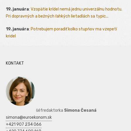
19. januára
:
Vzopätie krídel nemá jednu univerzálnu hodnotu.
Pri dopravných a bežných ľahkých lietadlách sa typic...
19. januára
:
Potrebujem poradiť kolko stupňov ma vzepetí
kridel
KONTAKT
šéfredaktorka
Simona Česaná
simona@euroekonom.sk
+421 907 234 066