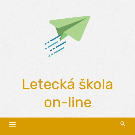
Skip
to
content
Letecká škola
on-line