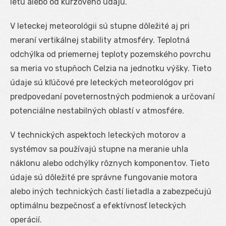
letu alebo od kurzového údaju.
V leteckej meteorológii sú stupne dôležité aj pri
meraní vertikálnej stability atmosféry. Teplotná
odchýlka od priemernej teploty pozemského povrchu
sa meria vo stupňoch Celzia na jednotku výšky. Tieto
údaje sú kľúčové pre leteckých meteorológov pri
predpovedaní poveternostných podmienok a určovaní
potenciálne nestabilných oblastí v atmosfére.
V technických aspektoch leteckých motorov a
systémov sa používajú stupne na meranie uhla
náklonu alebo odchýlky rôznych komponentov. Tieto
údaje sú dôležité pre správne fungovanie motora
alebo iných technických častí lietadla a zabezpečujú
optimálnu bezpečnosť a efektívnosť leteckých
operácií.