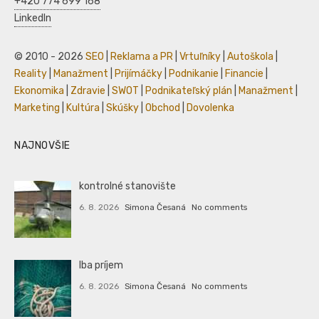
+420 774 699 168
LinkedIn
© 2010 - 2026
SEO
|
Reklama a PR
|
Vrtuľníky
|
Autoškola
|
Reality
|
Manažment
|
Prijímáčky
|
Podnikanie
|
Financie
|
Ekonomika
|
Zdravie
|
SWOT
|
Podnikateľský plán
|
Manažment
|
Marketing
|
Kultúra
|
Skúšky
|
Obchod
|
Dovolenka
NAJNOVŠIE
kontrolné stanovište
6. 8. 2026
Simona Česaná
No comments
Iba príjem
6. 8. 2026
Simona Česaná
No comments