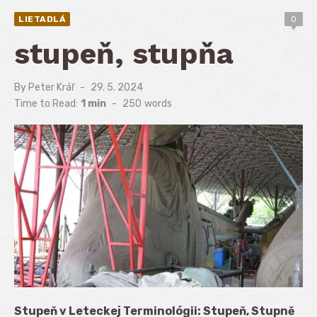
LIETADLÁ
0
stupeň, stupňa
By
Peter Kráľ
Posted
29. 5. 2024
on
Time to Read:
1 min
-
250
words
Stupeň v Leteckej Terminológii: Stupeň, Stupně