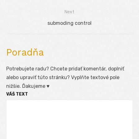
v
post:
Next
článku
Next
submoding control
post:
Poradňa
Potrebujete radu? Chcete pridať komentár, doplniť
alebo upraviť túto stránku? Vyplňte textové pole
nižšie. Ďakujeme ♥
VÁŠ TEXT