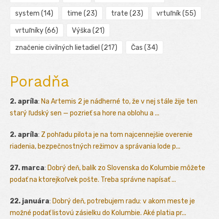
system
(14)
time
(23)
trate
(23)
vrtuľník
(55)
vrtuľníky
(66)
Výška
(21)
značenie civilných lietadiel
(217)
Čas
(34)
Poradňa
2. apríla
:
Na Artemis 2 je nádherné to, že v nej stále žije ten
starý ľudský sen — pozrieť sa hore na oblohu a ...
2. apríla
:
Z pohľadu pilota je na tom najcennejšie overenie
riadenia, bezpečnostných režimov a správania lode p...
27. marca
:
Dobrý deň, balík zo Slovenska do Kolumbie môžete
podať na ktorejkoľvek pošte. Treba správne napísať ...
22. januára
:
Dobrý deň, potrebujem radu: v akom meste je
možné podať listovú zásielku do Kolumbie. Aké platia pr...