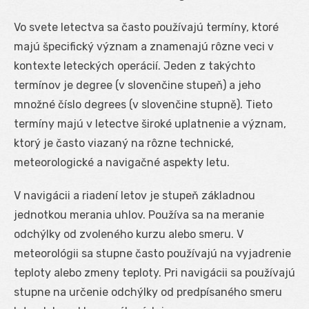
Vo svete letectva sa často používajú termíny, ktoré
majú špecifický význam a znamenajú rôzne veci v
kontexte leteckých operácií. Jeden z takýchto
termínov je degree (v slovenčine stupeň) a jeho
množné číslo degrees (v slovenčine stupně). Tieto
termíny majú v letectve široké uplatnenie a význam,
ktorý je často viazaný na rôzne technické,
meteorologické a navigačné aspekty letu.
V navigácii a riadení letov je stupeň základnou
jednotkou merania uhlov. Používa sa na meranie
odchýlky od zvoleného kurzu alebo smeru. V
meteorológii sa stupne často používajú na vyjadrenie
teploty alebo zmeny teploty. Pri navigácii sa používajú
stupne na určenie odchýlky od predpísaného smeru