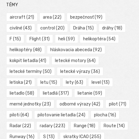
TÉMY
aircraft
(21)
area
(22)
bezpečnosť
(19)
civilné
(43)
control
(20)
Dráha
(15)
dráhy
(18)
F
(15)
Flight
(31)
heli
(59)
helikoptéra
(54)
helikoptéry
(48)
hláskovacia abeceda
(92)
kokpit lietadla
(41)
letecké motory
(64)
letecké termíny
(50)
letecké výrazy
(36)
letiska
(21)
letu
(15)
lety
(63)
level
(13)
lietadlo
(58)
lietadlá
(317)
lietanie
(59)
merné jednotky
(23)
odborné výrazy
(42)
pilot
(71)
piloti
(64)
pilotovanie lietadla
(24)
plocha
(16)
Radar
(22)
radary
(223)
Range
(18)
Route
(14)
Runway
(16)
S
(13)
skratky ICAO
(255)