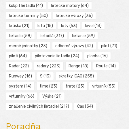
kokpit lietadla
(41)
letecké motory
(64)
letecké termíny
(50)
letecké výrazy
(36)
letiska
(21)
letu
(15)
lety
(63)
level
(13)
lietadlo
(58)
lietadlá
(317)
lietanie
(59)
merné jednotky
(23)
odborné výrazy
(42)
pilot
(71)
piloti
(64)
pilotovanie lietadla
(24)
plocha
(16)
Radar
(22)
radary
(223)
Range
(18)
Route
(14)
Runway
(16)
S
(13)
skratky ICAO
(255)
system
(14)
time
(23)
trate
(23)
vrtuľník
(55)
vrtuľníky
(66)
Výška
(21)
značenie civilných lietadiel
(217)
Čas
(34)
Poradňa