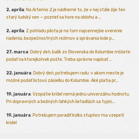
2. apríla
:
Na Artemis 2 je nádherné to, že v nej stále žije ten
starý ľudský sen — pozrieť sa hore na oblohu a ...
2. apríla
:
Z pohľadu pilota je na tom najcennejšie overenie
riadenia, bezpečnostných režimov a správania lode p...
27. marca
:
Dobrý deň, balík zo Slovenska do Kolumbie môžete
podať na ktorejkoľvek pošte. Treba správne napísať ...
22. januára
:
Dobrý deň, potrebujem radu: v akom meste je
možné podať listovú zásielku do Kolumbie. Aké platia pr...
19. januára
:
Vzopätie krídel nemá jednu univerzálnu hodnotu.
Pri dopravných a bežných ľahkých lietadlách sa typic...
19. januára
:
Potrebujem poradiť kolko stupňov ma vzepetí
kridel