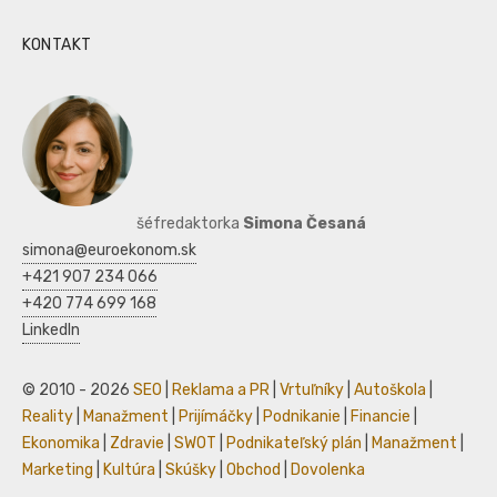
KONTAKT
šéfredaktorka
Simona Česaná
simona@euroekonom.sk
+421 907 234 066
+420 774 699 168
LinkedIn
© 2010 - 2026
SEO
|
Reklama a PR
|
Vrtuľníky
|
Autoškola
|
Reality
|
Manažment
|
Prijímáčky
|
Podnikanie
|
Financie
|
Ekonomika
|
Zdravie
|
SWOT
|
Podnikateľský plán
|
Manažment
|
Marketing
|
Kultúra
|
Skúšky
|
Obchod
|
Dovolenka