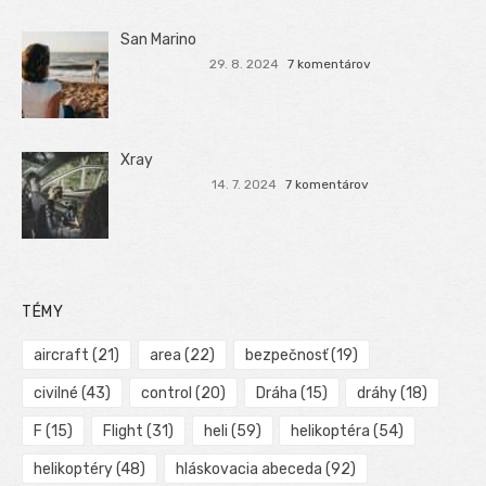
San Marino
29. 8. 2024
7 komentárov
Xray
14. 7. 2024
7 komentárov
TÉMY
aircraft
(21)
area
(22)
bezpečnosť
(19)
civilné
(43)
control
(20)
Dráha
(15)
dráhy
(18)
F
(15)
Flight
(31)
heli
(59)
helikoptéra
(54)
helikoptéry
(48)
hláskovacia abeceda
(92)