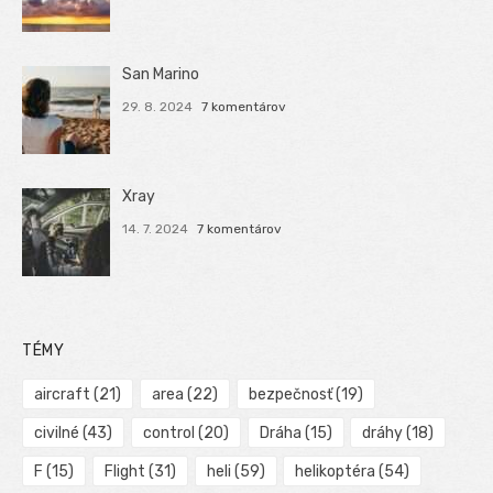
San Marino
29. 8. 2024
7 komentárov
Xray
14. 7. 2024
7 komentárov
TÉMY
aircraft
(21)
area
(22)
bezpečnosť
(19)
civilné
(43)
control
(20)
Dráha
(15)
dráhy
(18)
F
(15)
Flight
(31)
heli
(59)
helikoptéra
(54)