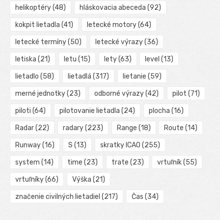
helikoptéry
(48)
hláskovacia abeceda
(92)
kokpit lietadla
(41)
letecké motory
(64)
letecké termíny
(50)
letecké výrazy
(36)
letiska
(21)
letu
(15)
lety
(63)
level
(13)
lietadlo
(58)
lietadlá
(317)
lietanie
(59)
merné jednotky
(23)
odborné výrazy
(42)
pilot
(71)
piloti
(64)
pilotovanie lietadla
(24)
plocha
(16)
Radar
(22)
radary
(223)
Range
(18)
Route
(14)
Runway
(16)
S
(13)
skratky ICAO
(255)
system
(14)
time
(23)
trate
(23)
vrtuľník
(55)
vrtuľníky
(66)
Výška
(21)
značenie civilných lietadiel
(217)
Čas
(34)