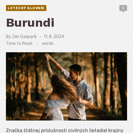
LETECKÝ SLOVNÍK
0
Burundi
By
Ján Gašparík
Posted
11. 8. 2024
on
Time to Read:
-
words
Značka štátnej príslušnosti civilných lietadiel krajiny