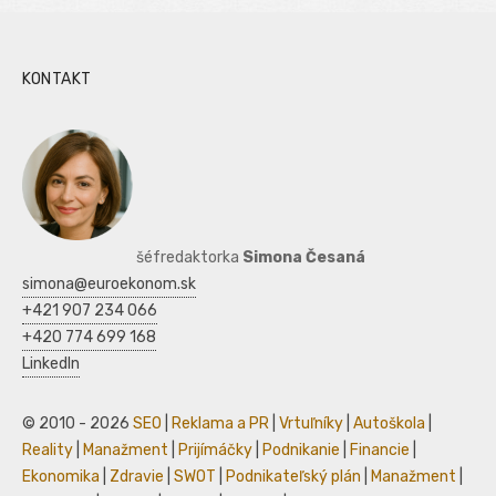
KONTAKT
šéfredaktorka
Simona Česaná
simona@euroekonom.sk
+421 907 234 066
+420 774 699 168
LinkedIn
© 2010 - 2026
SEO
|
Reklama a PR
|
Vrtuľníky
|
Autoškola
|
Reality
|
Manažment
|
Prijímáčky
|
Podnikanie
|
Financie
|
Ekonomika
|
Zdravie
|
SWOT
|
Podnikateľský plán
|
Manažment
|