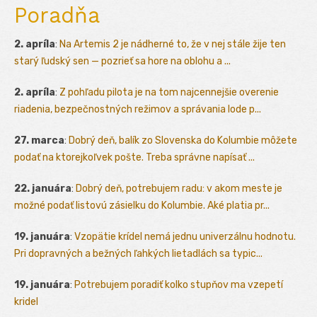
Poradňa
2. apríla
:
Na Artemis 2 je nádherné to, že v nej stále žije ten
starý ľudský sen — pozrieť sa hore na oblohu a ...
2. apríla
:
Z pohľadu pilota je na tom najcennejšie overenie
riadenia, bezpečnostných režimov a správania lode p...
27. marca
:
Dobrý deň, balík zo Slovenska do Kolumbie môžete
podať na ktorejkoľvek pošte. Treba správne napísať ...
22. januára
:
Dobrý deň, potrebujem radu: v akom meste je
možné podať listovú zásielku do Kolumbie. Aké platia pr...
19. januára
:
Vzopätie krídel nemá jednu univerzálnu hodnotu.
Pri dopravných a bežných ľahkých lietadlách sa typic...
19. januára
:
Potrebujem poradiť kolko stupňov ma vzepetí
kridel