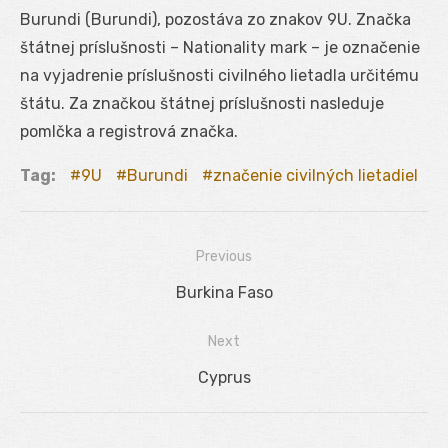
Burundi (Burundi), pozostáva zo znakov 9U. Značka
štátnej príslušnosti – Nationality mark – je označenie
na vyjadrenie príslušnosti civilného lietadla určitému
štátu. Za značkou štátnej príslušnosti nasleduje
pomlčka a registrová značka.
Tag:
9U
Burundi
značenie civilných lietadiel
Previous
Navigácia
Previous
Burkina Faso
v
post:
Next
článku
Next
Cyprus
post: