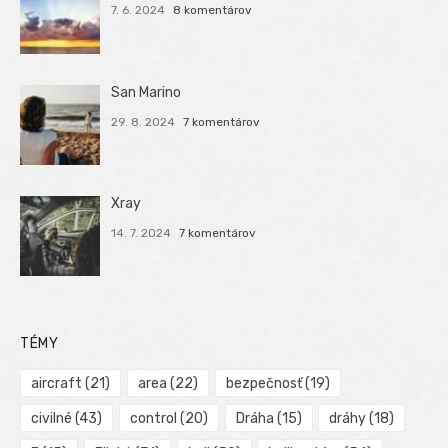
7. 6. 2024
8 komentárov
San Marino
29. 8. 2024
7 komentárov
Xray
14. 7. 2024
7 komentárov
TÉMY
aircraft
(21)
area
(22)
bezpečnosť
(19)
civilné
(43)
control
(20)
Dráha
(15)
dráhy
(18)