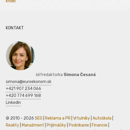
kridel
KONTAKT
šéfredaktorka
Simona Česaná
simona@euroekonom.sk
+421 907 234 066
+420 774 699 168
LinkedIn
© 2010 - 2026
SEO
|
Reklama a PR
|
Vrtuľníky
|
Autoškola
|
Reality
|
Manažment
|
Prijímáčky
|
Podnikanie
|
Financie
|