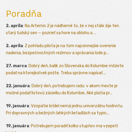
Poradňa
2. apríla
:
Na Artemis 2 je nádherné to, že v nej stále žije ten
starý ľudský sen — pozrieť sa hore na oblohu a ...
2. apríla
:
Z pohľadu pilota je na tom najcennejšie overenie
riadenia, bezpečnostných režimov a správania lode p...
27. marca
:
Dobrý deň, balík zo Slovenska do Kolumbie môžete
podať na ktorejkoľvek pošte. Treba správne napísať ...
22. januára
:
Dobrý deň, potrebujem radu: v akom meste je
možné podať listovú zásielku do Kolumbie. Aké platia pr...
19. januára
:
Vzopätie krídel nemá jednu univerzálnu hodnotu.
Pri dopravných a bežných ľahkých lietadlách sa typic...
19. januára
:
Potrebujem poradiť kolko stupňov ma vzepetí