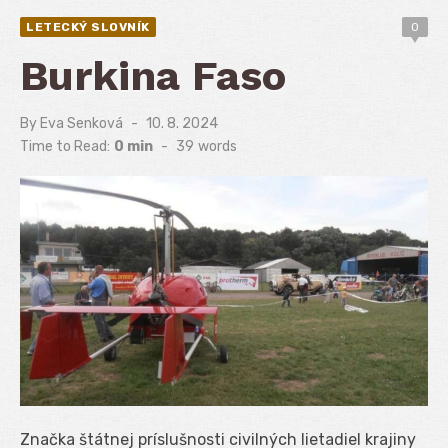
LETECKÝ SLOVNÍK
0
Burkina Faso
By
Eva Senková
Posted
10. 8. 2024
on
Time to Read:
0 min
-
39
words
Značka štátnej príslušnosti civilných lietadiel krajiny