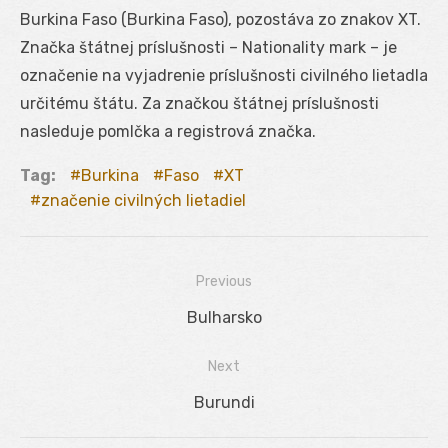
Burkina Faso (Burkina Faso), pozostáva zo znakov XT.
Značka štátnej príslušnosti – Nationality mark – je
označenie na vyjadrenie príslušnosti civilného lietadla
určitému štátu. Za značkou štátnej príslušnosti
nasleduje pomlčka a registrová značka.
Tag:
Burkina
Faso
XT
značenie civilných lietadiel
Previous
Navigácia
Previous
Bulharsko
v
post:
Next
článku
Next
Burundi
post: