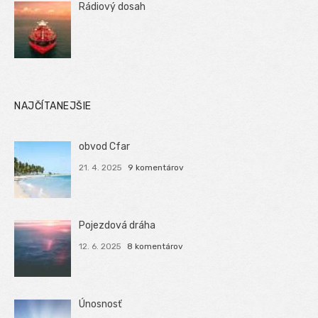
Rádiový dosah
NAJČÍTANEJŠIE
obvod Cfar
21. 4. 2025
9 komentárov
Pojezdová dráha
12. 6. 2025
8 komentárov
Únosnosť