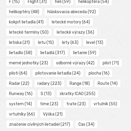
F
(15)
Flight
(31)
heli
(59)
helikoptéra
(54)
helikoptéry
(48)
hláskovacia abeceda
(92)
kokpit lietadla
(41)
letecké motory
(64)
letecké termíny
(50)
letecké výrazy
(36)
letiska
(21)
letu
(15)
lety
(63)
level
(13)
lietadlo
(58)
lietadlá
(317)
lietanie
(59)
merné jednotky
(23)
odborné výrazy
(42)
pilot
(71)
piloti
(64)
pilotovanie lietadla
(24)
plocha
(16)
Radar
(22)
radary
(223)
Range
(18)
Route
(14)
Runway
(16)
S
(13)
skratky ICAO
(255)
system
(14)
time
(23)
trate
(23)
vrtuľník
(55)
vrtuľníky
(66)
Výška
(21)
značenie civilných lietadiel
(217)
Čas
(34)