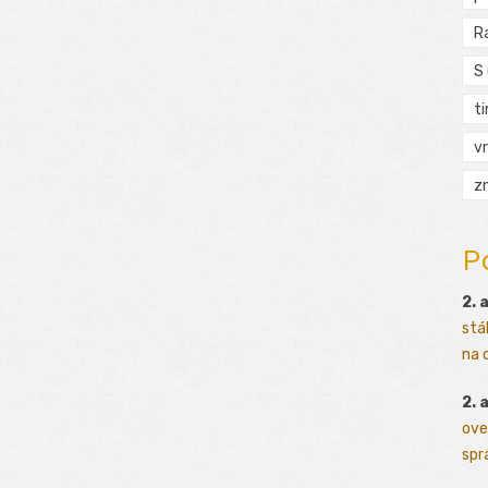
R
S
t
vr
zn
P
2. 
stá
na o
2. 
ove
sprá