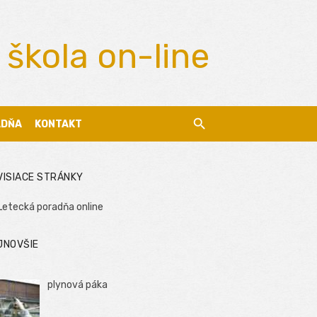
 škola on-line
ADŇA
KONTAKT
VISIACE STRÁNKY
Letecká poradňa online
JNOVŠIE
plynová páka