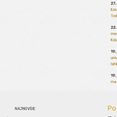
27.
Kol
Tre
22.
mes
Kolu
19.
uni
ľah
19.
ma 
Po
NAJNOVŠIE