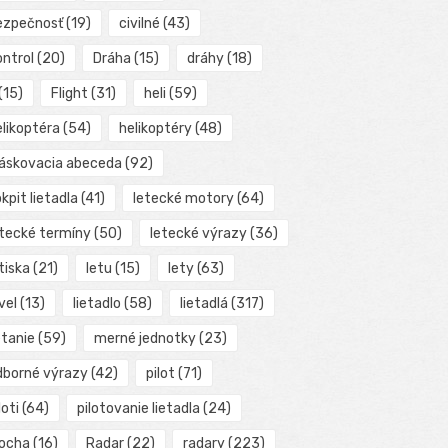
ezpečnosť
(19)
civilné
(43)
ontrol
(20)
Dráha
(15)
dráhy
(18)
(15)
Flight
(31)
heli
(59)
elikoptéra
(54)
helikoptéry
(48)
láskovacia abeceda
(92)
kpit lietadla
(41)
letecké motory
(64)
etecké termíny
(50)
letecké výrazy
(36)
tiska
(21)
letu
(15)
lety
(63)
vel
(13)
lietadlo
(58)
lietadlá
(317)
etanie
(59)
merné jednotky
(23)
dborné výrazy
(42)
pilot
(71)
loti
(64)
pilotovanie lietadla
(24)
locha
(16)
Radar
(22)
radary
(223)