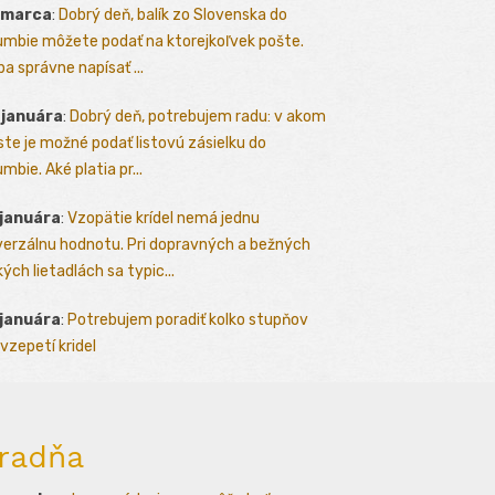
 marca
:
Dobrý deň, balík zo Slovenska do
umbie môžete podať na ktorejkoľvek pošte.
ba správne napísať ...
 januára
:
Dobrý deň, potrebujem radu: v akom
te je možné podať listovú zásielku do
mbie. Aké platia pr...
 januára
:
Vzopätie krídel nemá jednu
verzálnu hodnotu. Pri dopravných a bežných
kých lietadlách sa typic...
 januára
:
Potrebujem poradiť kolko stupňov
vzepetí kridel
radňa