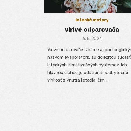
letecké motory
vírivé odparovača
Posted
6. 5. 2024
on
Vírivé odparovače, známe aj pod anglick
názvom evaporators, sú dôležitou súčas
leteckých klimatizačných systémov. Ich
hlavnou úlohou je odstrániť nadbytočnú
vlhkosť z vnútra lietadla, čím …