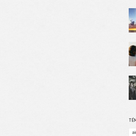
TÉ
ai