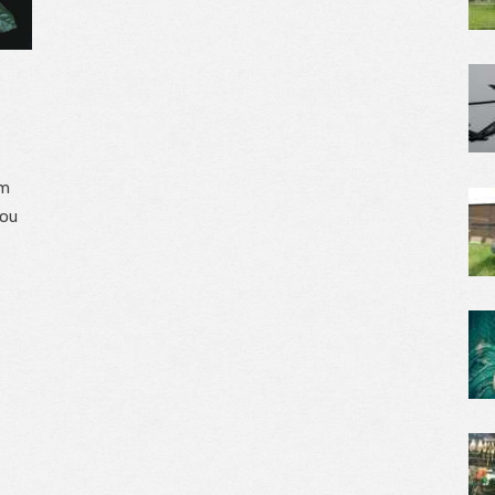
ým
ťou