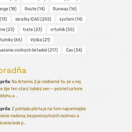
ange
(18)
Route
(14)
Runway
(16)
(13)
skratky ICAO
(255)
system
(14)
ime
(23)
trate
(23)
vrtuľník
(55)
tuľníky
(66)
Výška
(21)
ačenie civilných lietadiel
(217)
Čas
(34)
oradňa
apríla
:
Na Artemis 2 je nádherné to, že v nej
le žije ten starý ľudský sen — pozrieť sa hore
blohu a ...
apríla
:
Z pohľadu pilota je na tom najcennejšie
renie riadenia, bezpečnostných režimov a
vania lode p...