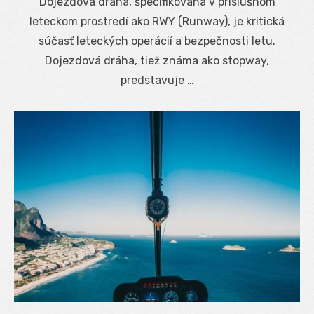
Dojezdová dráha, špecifikovaná v príslušnom
leteckom prostredí ako RWY (Runway), je kritická
súčasť leteckých operácií a bezpečnosti letu.
Dojezdová dráha, tiež známa ako stopway,
predstavuje …