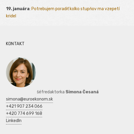
19. januára
:
Potrebujem poradiť kolko stupňov ma vzepetí
kridel
KONTAKT
šéfredaktorka
Simona Česaná
simona@euroekonom.sk
+421 907 234 066
+420 774 699 168
LinkedIn