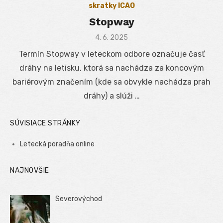
skratky ICAO
Stopway
Posted
4. 6. 2025
on
Termín Stopway v leteckom odbore označuje časť
dráhy na letisku, ktorá sa nachádza za koncovým
bariérovým značením (kde sa obvykle nachádza prah
dráhy) a slúži …
SÚVISIACE STRÁNKY
Letecká poradňa online
NAJNOVŠIE
Severovýchod