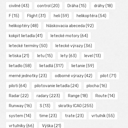
civilné
(43)
control
(20)
Dráha
(15)
dráhy
(18)
F
(15)
Flight
(31)
heli
(59)
helikoptéra
(54)
helikoptéry
(48)
hláskovacia abeceda
(92)
kokpit lietadla
(41)
letecké motory
(64)
letecké termíny
(50)
letecké výrazy
(36)
letiska
(21)
letu
(15)
lety
(63)
level
(13)
lietadlo
(58)
lietadlá
(317)
lietanie
(59)
merné jednotky
(23)
odborné výrazy
(42)
pilot
(71)
piloti
(64)
pilotovanie lietadla
(24)
plocha
(16)
Radar
(22)
radary
(223)
Range
(18)
Route
(14)
Runway
(16)
S
(13)
skratky ICAO
(255)
system
(14)
time
(23)
trate
(23)
vrtuľník
(55)
vrtuľníky
(66)
Výška
(21)