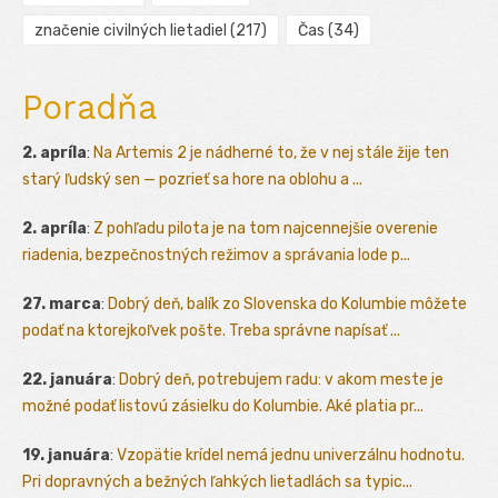
značenie civilných lietadiel
(217)
Čas
(34)
Poradňa
2. apríla
:
Na Artemis 2 je nádherné to, že v nej stále žije ten
starý ľudský sen — pozrieť sa hore na oblohu a ...
2. apríla
:
Z pohľadu pilota je na tom najcennejšie overenie
riadenia, bezpečnostných režimov a správania lode p...
27. marca
:
Dobrý deň, balík zo Slovenska do Kolumbie môžete
podať na ktorejkoľvek pošte. Treba správne napísať ...
22. januára
:
Dobrý deň, potrebujem radu: v akom meste je
možné podať listovú zásielku do Kolumbie. Aké platia pr...
19. januára
:
Vzopätie krídel nemá jednu univerzálnu hodnotu.
Pri dopravných a bežných ľahkých lietadlách sa typic...