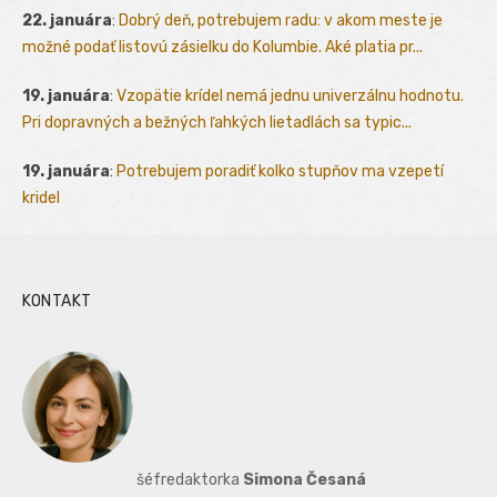
22. januára
:
Dobrý deň, potrebujem radu: v akom meste je
možné podať listovú zásielku do Kolumbie. Aké platia pr...
19. januára
:
Vzopätie krídel nemá jednu univerzálnu hodnotu.
Pri dopravných a bežných ľahkých lietadlách sa typic...
19. januára
:
Potrebujem poradiť kolko stupňov ma vzepetí
kridel
KONTAKT
šéfredaktorka
Simona Česaná