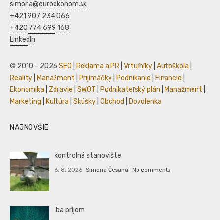
simona@euroekonom.sk
+421 907 234 066
+420 774 699 168
LinkedIn
© 2010 - 2026
SEO
|
Reklama a PR
|
Vrtuľníky
|
Autoškola
|
Reality
|
Manažment
|
Prijímáčky
|
Podnikanie
|
Financie
|
Ekonomika
|
Zdravie
|
SWOT
|
Podnikateľský plán
|
Manažment
|
Marketing
|
Kultúra
|
Skúšky
|
Obchod
|
Dovolenka
NAJNOVŠIE
kontrolné stanovište
6. 8. 2026
Simona Česaná
No comments
Iba príjem