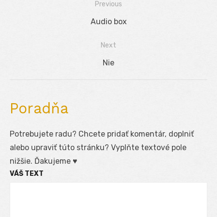
Previous
Navigácia
Previous
Audio box
v
post:
Next
článku
Next
Nie
post:
Poradňa
Potrebujete radu? Chcete pridať komentár, doplniť
alebo upraviť túto stránku? Vyplňte textové pole
nižšie. Ďakujeme ♥
VÁŠ TEXT