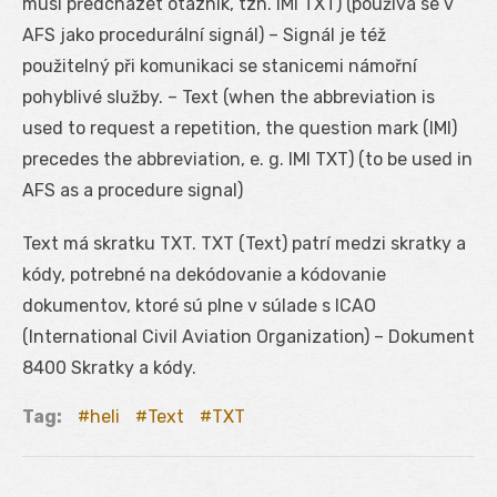
musí předcházet otazník, tzn. IMI TXT) (používá se v
AFS jako procedurální signál) – Signál je též
použitelný při komunikaci se stanicemi námořní
pohyblivé služby. – Text (when the abbreviation is
used to request a repetition, the question mark (IMI)
precedes the abbreviation, e. g. IMI TXT) (to be used in
AFS as a procedure signal)
Text má skratku TXT. TXT (Text) patrí medzi skratky a
kódy, potrebné na dekódovanie a kódovanie
dokumentov, ktoré sú plne v súlade s ICAO
(International Civil Aviation Organization) – Dokument
8400 Skratky a kódy.
Tag:
heli
Text
TXT