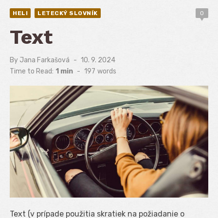
HELI
LETECKÝ SLOVNÍK
0
Text
By
Jana Farkašová
Posted
10. 9. 2024
on
Time to Read:
1 min
-
197
words
Text (v prípade použitia skratiek na požiadanie o