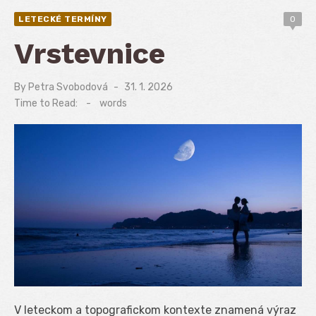
LETECKÉ TERMÍNY
0
Vrstevnice
By
Petra Svobodová
Posted
31. 1. 2026
on
Time to Read:
-
words
V leteckom a topografickom kontexte znamená výraz