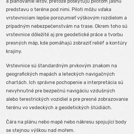
a plánovanie letov, pretože poskytujú pilotom jasnú
predstavu o teréne pod nimi. Piloti môžu vďaka
vrstevniciam lepšie porozumieť výškovým rozdielom a
prípadným nebezpečenstvám na trase. Okrem toho sú
vrstevnice dôležité aj pre geodetické práce a tvorbu
presných máp, kde pomáhajú zobraziť reliéf a kontúry
krajiny.
Vrstevnice sú štandardným prvkovým znakom na
geografických mapách a leteckých navigačných
chartách. Ich správne pochopenie a interpretácia sú
nevyhnutné pre bezpečnú navigáciu vzdušných
alebo terestrických vozidiel a pre presné zobrazovanie
terénu vo vedeckých a geodetických štúdiách.
Čára na plánu nebo mapě nebo nákresu spojující body
se stejnou výškou nad mořem.