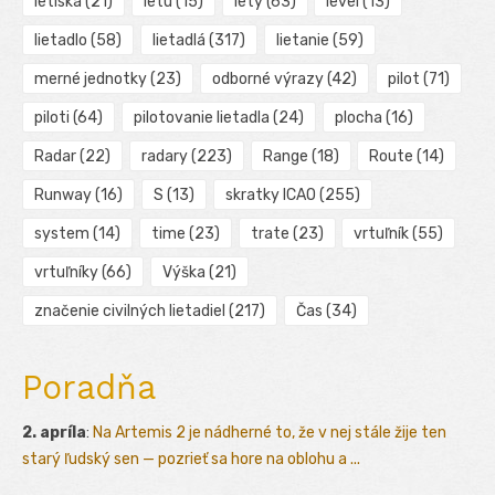
letiska
(21)
letu
(15)
lety
(63)
level
(13)
lietadlo
(58)
lietadlá
(317)
lietanie
(59)
merné jednotky
(23)
odborné výrazy
(42)
pilot
(71)
piloti
(64)
pilotovanie lietadla
(24)
plocha
(16)
Radar
(22)
radary
(223)
Range
(18)
Route
(14)
Runway
(16)
S
(13)
skratky ICAO
(255)
system
(14)
time
(23)
trate
(23)
vrtuľník
(55)
vrtuľníky
(66)
Výška
(21)
značenie civilných lietadiel
(217)
Čas
(34)
Poradňa
2. apríla
:
Na Artemis 2 je nádherné to, že v nej stále žije ten
starý ľudský sen — pozrieť sa hore na oblohu a ...