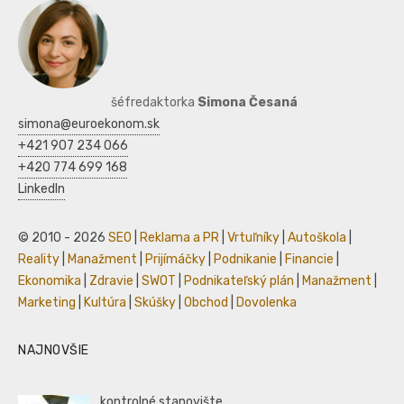
šéfredaktorka
Simona Česaná
simona@euroekonom.sk
+421 907 234 066
+420 774 699 168
LinkedIn
© 2010 - 2026
SEO
|
Reklama a PR
|
Vrtuľníky
|
Autoškola
|
Reality
|
Manažment
|
Prijímáčky
|
Podnikanie
|
Financie
|
Ekonomika
|
Zdravie
|
SWOT
|
Podnikateľský plán
|
Manažment
|
Marketing
|
Kultúra
|
Skúšky
|
Obchod
|
Dovolenka
NAJNOVŠIE
kontrolné stanovište