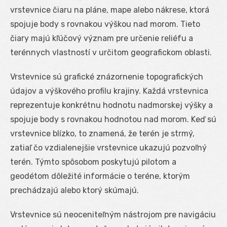
vrstevnice čiaru na pláne, mape alebo nákrese, ktorá
spojuje body s rovnakou výškou nad morom. Tieto
čiary majú kľúčový význam pre určenie reliéfu a
terénnych vlastností v určitom geografickom oblasti.
Vrstevnice sú grafické znázornenie topografických
údajov a výškového profilu krajiny. Každá vrstevnica
reprezentuje konkrétnu hodnotu nadmorskej výšky a
spojuje body s rovnakou hodnotou nad morom. Keď sú
vrstevnice blízko, to znamená, že terén je strmý,
zatiaľ čo vzdialenejšie vrstevnice ukazujú pozvoľný
terén. Týmto spôsobom poskytujú pilotom a
geodétom dôležité informácie o teréne, ktorým
prechádzajú alebo ktorý skúmajú.
Vrstevnice sú neoceniteľným nástrojom pre navigáciu