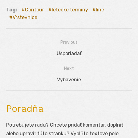
Tag:
Contour
letecké termíny
line
Vrstevnice
Previous
Navigácia
Previous
Usporiadať
v
post:
Next
článku
Next
Vybavenie
post:
Poradňa
Potrebujete radu? Chcete pridať komentár, doplniť
alebo upraviť túto stránku? Vyplňte textové pole