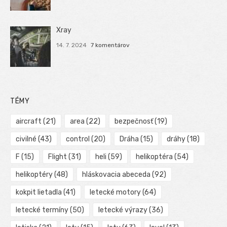
Xray
14. 7. 2024
7 komentárov
TÉMY
aircraft
(21)
area
(22)
bezpečnosť
(19)
civilné
(43)
control
(20)
Dráha
(15)
dráhy
(18)
F
(15)
Flight
(31)
heli
(59)
helikoptéra
(54)
helikoptéry
(48)
hláskovacia abeceda
(92)
kokpit lietadla
(41)
letecké motory
(64)
letecké termíny
(50)
letecké výrazy
(36)