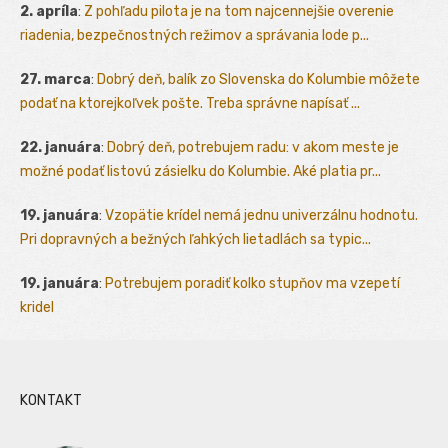
2. apríla
:
Z pohľadu pilota je na tom najcennejšie overenie
riadenia, bezpečnostných režimov a správania lode p...
27. marca
:
Dobrý deň, balík zo Slovenska do Kolumbie môžete
podať na ktorejkoľvek pošte. Treba správne napísať ...
22. januára
:
Dobrý deň, potrebujem radu: v akom meste je
možné podať listovú zásielku do Kolumbie. Aké platia pr...
19. januára
:
Vzopätie krídel nemá jednu univerzálnu hodnotu.
Pri dopravných a bežných ľahkých lietadlách sa typic...
19. januára
:
Potrebujem poradiť kolko stupňov ma vzepetí
kridel
KONTAKT