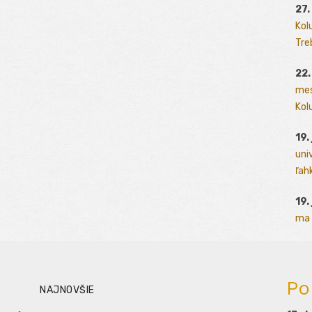
27.
Kol
Tre
22.
mes
Kolu
19.
uni
ľah
19.
ma 
Po
NAJNOVŠIE