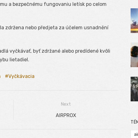
ulému a bezpečnému fungovaniu letísk po celom
la zdržena nebo předjeta za účelem usnadnění
dlá vyčkávať, byť zdržané alebo predídené kvôli
u lietadiel.
a
Vyčkávacia
Next
Next
AIRPROX
TÉ
post:
ai