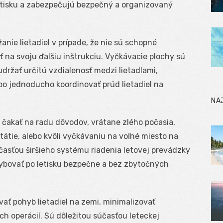
 letisku a zabezpečujú bezpečný a organizovaný
nie lietadiel v prípade, že nie sú schopné
 na svoju ďalšiu inštrukciu. Vyčkávacie plochy sú
držať určitú vzdialenosť medzi lietadlami,
bo jednoducho koordinovať prúd lietadiel na
NA
 čakať na radu dôvodov, vrátane zlého počasia,
státie, alebo kvôli vyčkávaniu na voľné miesto na
súčasťou širšieho systému riadenia letovej prevádzky
hybovať po letisku bezpečne a bez zbytočných
vať pohyb lietadiel na zemi, minimalizovať
ých operácií. Sú dôležitou súčasťou leteckej