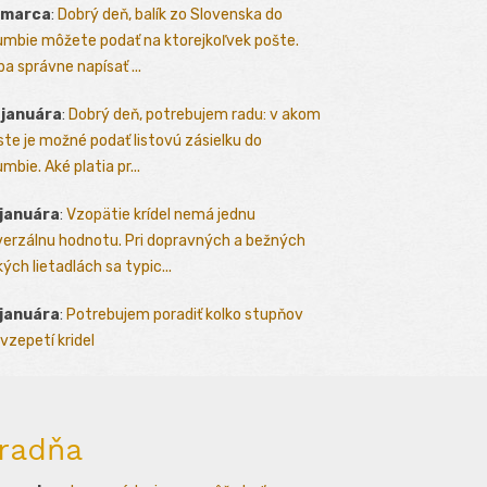
 marca
:
Dobrý deň, balík zo Slovenska do
umbie môžete podať na ktorejkoľvek pošte.
ba správne napísať ...
 januára
:
Dobrý deň, potrebujem radu: v akom
te je možné podať listovú zásielku do
mbie. Aké platia pr...
 januára
:
Vzopätie krídel nemá jednu
verzálnu hodnotu. Pri dopravných a bežných
kých lietadlách sa typic...
 januára
:
Potrebujem poradiť kolko stupňov
vzepetí kridel
radňa