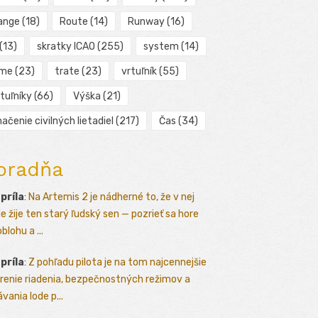
ange
(18)
Route
(14)
Runway
(16)
(13)
skratky ICAO
(255)
system
(14)
ime
(23)
trate
(23)
vrtuľník
(55)
tuľníky
(66)
Výška
(21)
ačenie civilných lietadiel
(217)
Čas
(34)
oradňa
apríla
:
Na Artemis 2 je nádherné to, že v nej
le žije ten starý ľudský sen — pozrieť sa hore
blohu a ...
apríla
:
Z pohľadu pilota je na tom najcennejšie
renie riadenia, bezpečnostných režimov a
vania lode p...