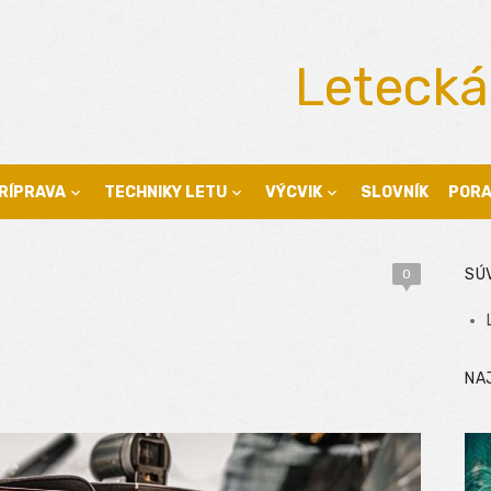
Letecká
RÍPRAVA
TECHNIKY LETU
VÝCVIK
SLOVNÍK
POR
SÚ
0
NA