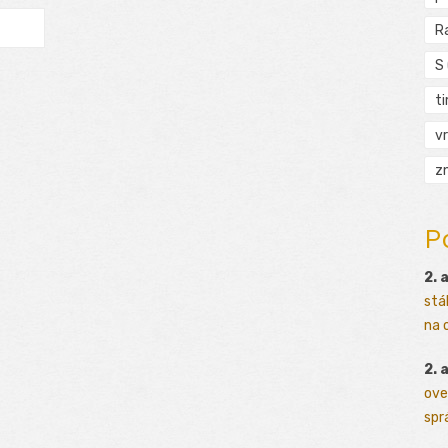
R
S
t
vr
zn
P
2. 
stá
na o
2. 
ove
sprá