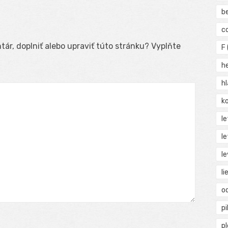
b
c
ár, doplniť alebo upraviť túto stránku? Vyplňte
F
h
h
ko
l
le
le
li
o
pi
p