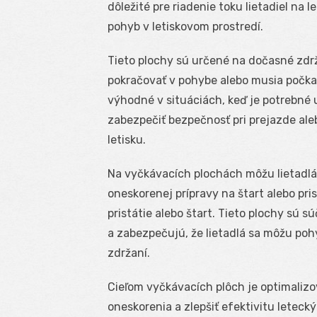
dôležité pre riadenie toku lietadiel na
pohyb v letiskovom prostredí.
Tieto plochy sú určené na dočasné zdrža
pokračovať v pohybe alebo musia počkať
výhodné v situáciách, keď je potrebné u
zabezpečiť bezpečnosť pri prejazde ale
letisku.
Na vyčkávacích plochách môžu lietadlá
oneskorenej prípravy na štart alebo pri
pristátie alebo štart. Tieto plochy sú 
a zabezpečujú, že lietadlá sa môžu po
zdržaní.
Cieľom vyčkávacích plôch je optimalizo
oneskorenia a zlepšiť efektivitu leteck