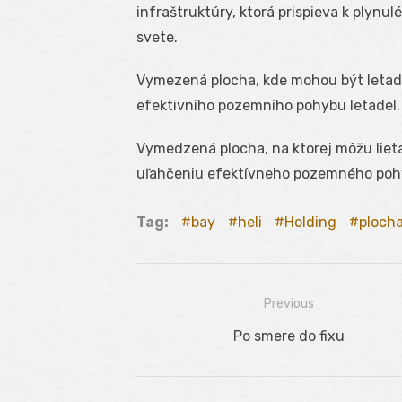
infraštruktúry, ktorá prispieva k plyn
svete.
Vymezená plocha, kde mohou být letad
efektivního pozemního pohybu letadel.
Vymedzená plocha, na ktorej môžu lieta
uľahčeniu efektívneho pozemného pohyb
Tag:
bay
heli
Holding
ploch
Previous
Navigácia
Previous
Po smere do fixu
v
post:
článku