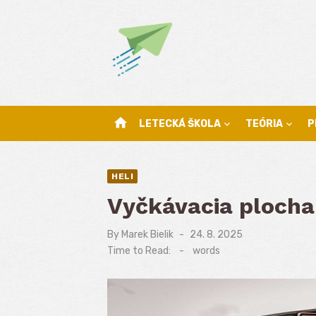
Skip
to
content
home
LETECKÁ ŠKOLA
TEÓRIA
P
HELI
Vyčkávacia plocha
By
Marek Bielik
Posted
24. 8. 2025
on
Time to Read:
-
words