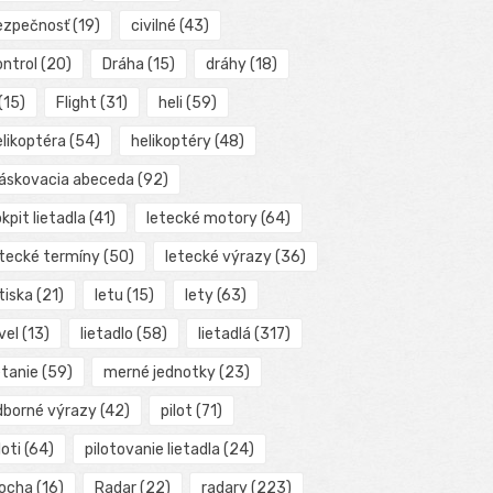
ezpečnosť
(19)
civilné
(43)
ontrol
(20)
Dráha
(15)
dráhy
(18)
(15)
Flight
(31)
heli
(59)
elikoptéra
(54)
helikoptéry
(48)
láskovacia abeceda
(92)
kpit lietadla
(41)
letecké motory
(64)
etecké termíny
(50)
letecké výrazy
(36)
tiska
(21)
letu
(15)
lety
(63)
vel
(13)
lietadlo
(58)
lietadlá
(317)
etanie
(59)
merné jednotky
(23)
dborné výrazy
(42)
pilot
(71)
loti
(64)
pilotovanie lietadla
(24)
locha
(16)
Radar
(22)
radary
(223)