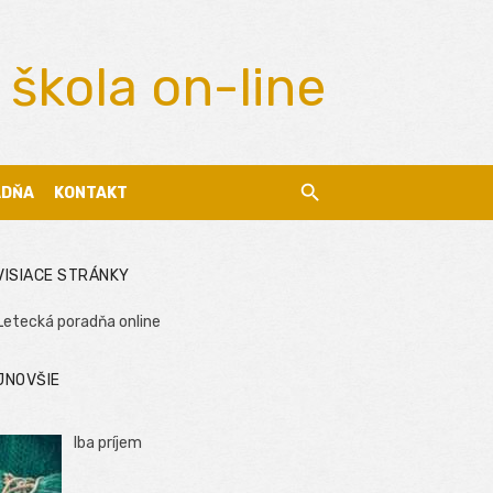
 škola on-line
ADŇA
KONTAKT
VISIACE STRÁNKY
Letecká poradňa online
JNOVŠIE
Iba príjem