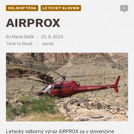
HELIKOPTÉRA
LETECKÝ SLOVNÍK
0
AIRPROX
By
Marek Bielik
Posted
25. 8. 2025
on
Time to Read:
-
words
Letecký odborný výraz AIRPROX sa v slovenčine