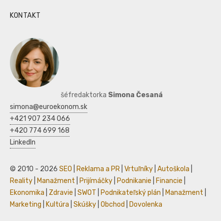
KONTAKT
šéfredaktorka
Simona Česaná
simona@euroekonom.sk
+421 907 234 066
+420 774 699 168
LinkedIn
© 2010 - 2026
SEO
|
Reklama a PR
|
Vrtuľníky
|
Autoškola
|
Reality
|
Manažment
|
Prijímáčky
|
Podnikanie
|
Financie
|
Ekonomika
|
Zdravie
|
SWOT
|
Podnikateľský plán
|
Manažment
|
Marketing
|
Kultúra
|
Skúšky
|
Obchod
|
Dovolenka