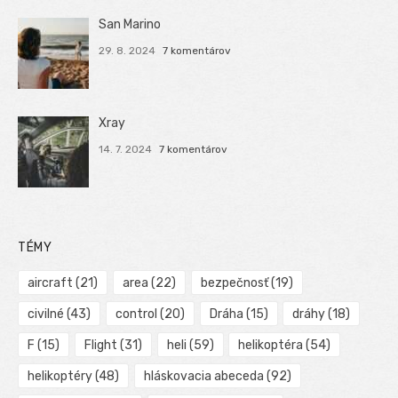
San Marino
29. 8. 2024
7 komentárov
Xray
14. 7. 2024
7 komentárov
TÉMY
aircraft
(21)
area
(22)
bezpečnosť
(19)
civilné
(43)
control
(20)
Dráha
(15)
dráhy
(18)
F
(15)
Flight
(31)
heli
(59)
helikoptéra
(54)
helikoptéry
(48)
hláskovacia abeceda
(92)