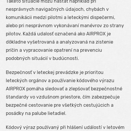
Takéto situácie môžu nastať napríklad pri
nesprávnych navigačných údajoch, chybách v
komunikácii medzi pilotmi a leteckými dispečermi,
alebo pri nesprávnom vykonávaní manévrov zo strany
pilotov. Každá udalosť označená ako AIRPROX je
dôkladne vyšetrovaná a analyzovaná na zistenie
príčin a vypracovanie opatrení na prevenciu
podobných situácií v budúcnosti.
Bezpečnosť v leteckej prevádzke je prioritou
leteckých orgánov a používanie kódového výrazu
AIRPROX pomáha sledovať a zlepšovať bezpečnostné
štandardy vo vzdušnom priestore, čím zabezpečuje
bezpečné cestovanie pre všetkých cestujúcich a
posádky na palube lietadiel.
Kódový výraz používaný při hlášení událostí v letovém