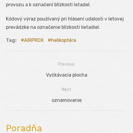
provozu a k označení blízkosti letadel.
Kódový výraz používaný pri hlásení udalosti v letovej
prevádzke na označenie blízkosti lietadiel.
Tag:
AIRPROX
helikoptéra
Previous
Navigácia
Previous
Vyčkávacia plocha
v
post:
Next
článku
Next
oznamovanie
post:
Poradňa