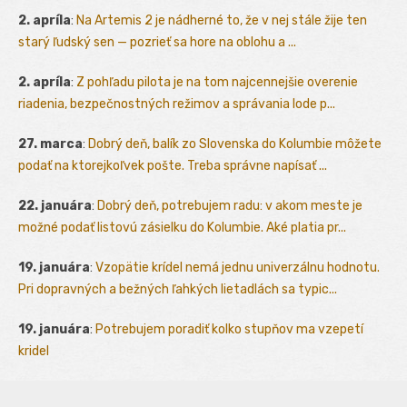
2. apríla
:
Na Artemis 2 je nádherné to, že v nej stále žije ten
starý ľudský sen — pozrieť sa hore na oblohu a ...
2. apríla
:
Z pohľadu pilota je na tom najcennejšie overenie
riadenia, bezpečnostných režimov a správania lode p...
27. marca
:
Dobrý deň, balík zo Slovenska do Kolumbie môžete
podať na ktorejkoľvek pošte. Treba správne napísať ...
22. januára
:
Dobrý deň, potrebujem radu: v akom meste je
možné podať listovú zásielku do Kolumbie. Aké platia pr...
19. januára
:
Vzopätie krídel nemá jednu univerzálnu hodnotu.
Pri dopravných a bežných ľahkých lietadlách sa typic...
19. januára
:
Potrebujem poradiť kolko stupňov ma vzepetí
kridel