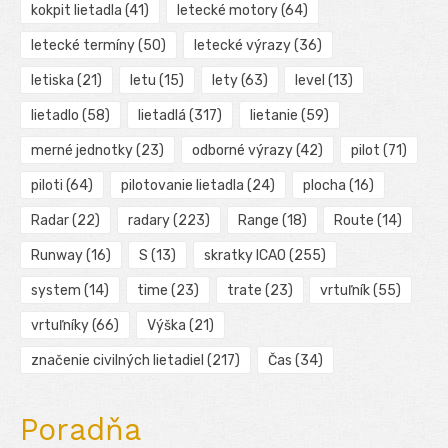
kokpit lietadla
(41)
letecké motory
(64)
letecké termíny
(50)
letecké výrazy
(36)
letiska
(21)
letu
(15)
lety
(63)
level
(13)
lietadlo
(58)
lietadlá
(317)
lietanie
(59)
merné jednotky
(23)
odborné výrazy
(42)
pilot
(71)
piloti
(64)
pilotovanie lietadla
(24)
plocha
(16)
Radar
(22)
radary
(223)
Range
(18)
Route
(14)
Runway
(16)
S
(13)
skratky ICAO
(255)
system
(14)
time
(23)
trate
(23)
vrtuľník
(55)
vrtuľníky
(66)
Výška
(21)
značenie civilných lietadiel
(217)
Čas
(34)
Poradňa