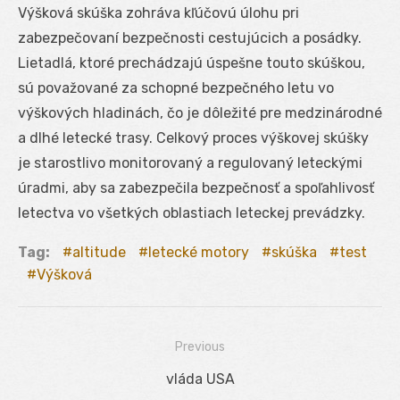
Výšková skúška zohráva kľúčovú úlohu pri
zabezpečovaní bezpečnosti cestujúcich a posádky.
Lietadlá, ktoré prechádzajú úspešne touto skúškou,
sú považované za schopné bezpečného letu vo
výškových hladinách, čo je dôležité pre medzinárodné
a dlhé letecké trasy. Celkový proces výškovej skúšky
je starostlivo monitorovaný a regulovaný leteckými
úradmi, aby sa zabezpečila bezpečnosť a spoľahlivosť
letectva vo všetkých oblastiach leteckej prevádzky.
Tag:
altitude
letecké motory
skúška
test
Výšková
Previous
Navigácia
Previous
vláda USA