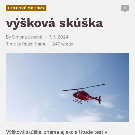
LETECKÉ MOTORY
0
výšková skúška
By
Simona Česaná
Posted
7. 5. 2024
on
Time to Read:
1 min
-
247
words
Výšková skúška, známa aj ako altitude test v