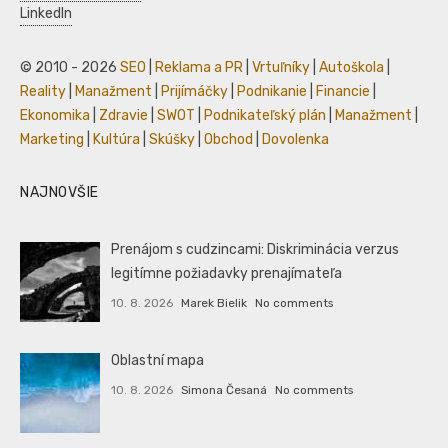
LinkedIn
© 2010 - 2026
SEO
|
Reklama a PR
|
Vrtuľníky
|
Autoškola
|
Reality
|
Manažment
|
Prijímáčky
|
Podnikanie
|
Financie
|
Ekonomika
|
Zdravie
|
SWOT
|
Podnikateľský plán
|
Manažment
|
Marketing
|
Kultúra
|
Skúšky
|
Obchod
|
Dovolenka
NAJNOVŠIE
Prenájom s cudzincami: Diskriminácia verzus
legitímne požiadavky prenajímateľa
10. 8. 2026
Marek Bielik
No comments
Oblastní mapa
10. 8. 2026
Simona Česaná
No comments