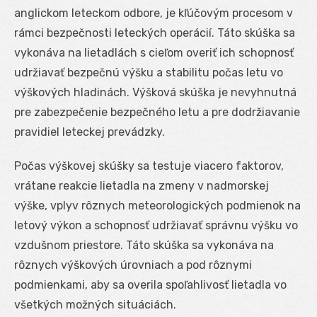
anglickom leteckom odbore, je kľúčovým procesom v
rámci bezpečnosti leteckých operácií. Táto skúška sa
vykonáva na lietadlách s cieľom overiť ich schopnosť
udržiavať bezpečnú výšku a stabilitu počas letu vo
výškových hladinách. Výšková skúška je nevyhnutná
pre zabezpečenie bezpečného letu a pre dodržiavanie
pravidiel leteckej prevádzky.
Počas výškovej skúšky sa testuje viacero faktorov,
vrátane reakcie lietadla na zmeny v nadmorskej
výške, vplyv rôznych meteorologických podmienok na
letový výkon a schopnosť udržiavať správnu výšku vo
vzdušnom priestore. Táto skúška sa vykonáva na
rôznych výškových úrovniach a pod rôznymi
podmienkami, aby sa overila spoľahlivosť lietadla vo
všetkých možných situáciách.