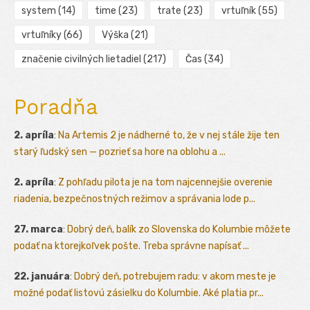
system
(14)
time
(23)
trate
(23)
vrtuľník
(55)
vrtuľníky
(66)
Výška
(21)
značenie civilných lietadiel
(217)
Čas
(34)
Poradňa
2. apríla
:
Na Artemis 2 je nádherné to, že v nej stále žije ten
starý ľudský sen — pozrieť sa hore na oblohu a ...
2. apríla
:
Z pohľadu pilota je na tom najcennejšie overenie
riadenia, bezpečnostných režimov a správania lode p...
27. marca
:
Dobrý deň, balík zo Slovenska do Kolumbie môžete
podať na ktorejkoľvek pošte. Treba správne napísať ...
22. januára
:
Dobrý deň, potrebujem radu: v akom meste je
možné podať listovú zásielku do Kolumbie. Aké platia pr...