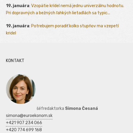
19. januára
:
Vzopätie krídel nemá jednu univerzálnu hodnotu.
Pri dopravných a bežných ľahkých lietadlách sa typic...
19. januára
:
Potrebujem poradiť kolko stupňov ma vzepetí
kridel
KONTAKT
šéfredaktorka
Simona Česaná
simona@euroekonom.sk
+421 907 234 066
+420 774 699 168