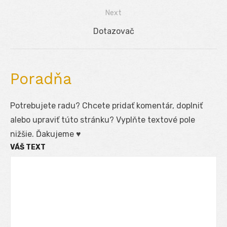
v
post:
Next
článku
Next
Dotazovač
post:
Poradňa
Potrebujete radu? Chcete pridať komentár, doplniť
alebo upraviť túto stránku? Vyplňte textové pole
nižšie. Ďakujeme ♥
VÁŠ TEXT