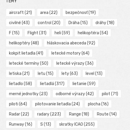
TÉMY
aircraft
(21)
area
(22)
bezpečnosť
(19)
civilné
(43)
control
(20)
Dráha
(15)
dráhy
(18)
F
(15)
Flight
(31)
heli
(59)
helikoptéra
(54)
helikoptéry
(48)
hláskovacia abeceda
(92)
kokpit lietadla
(41)
letecké motory
(64)
letecké termíny
(50)
letecké výrazy
(36)
letiska
(21)
letu
(15)
lety
(63)
level
(13)
lietadlo
(58)
lietadlá
(317)
lietanie
(59)
merné jednotky
(23)
odborné výrazy
(42)
pilot
(71)
piloti
(64)
pilotovanie lietadla
(24)
plocha
(16)
Radar
(22)
radary
(223)
Range
(18)
Route
(14)
Runway
(16)
S
(13)
skratky ICAO
(255)