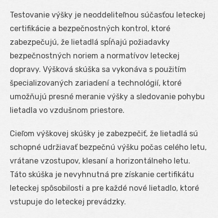
Testovanie výšky je neoddeliteľnou súčasťou leteckej
certifikácie a bezpečnostných kontrol, ktoré
zabezpečujú, že lietadlá spĺňajú požiadavky
bezpečnostných noriem a normatívov leteckej
dopravy. Výšková skúška sa vykonáva s použitím
špecializovaných zariadení a technológií, ktoré
umožňujú presné meranie výšky a sledovanie pohybu
lietadla vo vzdušnom priestore.
Cieľom výškovej skúšky je zabezpečiť, že lietadlá sú
schopné udržiavať bezpečnú výšku počas celého letu,
vrátane vzostupov, klesaní a horizontálneho letu.
Táto skúška je nevyhnutná pre získanie certifikátu
leteckej spôsobilosti a pre každé nové lietadlo, ktoré
vstupuje do leteckej prevádzky.