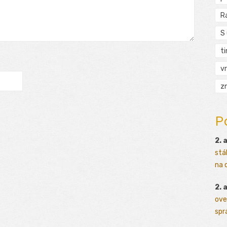
R
S
t
vr
zn
P
2. 
stá
na o
2. 
ove
sprá