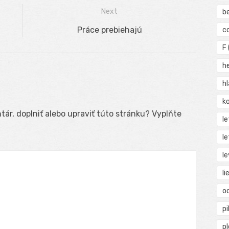
Next
b
Next
Práce prebiehajú
c
post:
F
h
h
ko
ár, doplniť alebo upraviť túto stránku? Vyplňte
l
le
le
li
o
pi
p