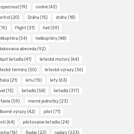
ezpečnosť
(19)
civilné
(43)
ontrol
(20)
Dráha
(15)
dráhy
(18)
(15)
Flight
(31)
heli
(59)
elikoptéra
(54)
helikoptéry
(48)
láskovacia abeceda
(92)
kpit lietadla
(41)
letecké motory
(64)
etecké termíny
(50)
letecké výrazy
(36)
tiska
(21)
letu
(15)
lety
(63)
vel
(13)
lietadlo
(58)
lietadlá
(317)
etanie
(59)
merné jednotky
(23)
dborné výrazy
(42)
pilot
(71)
loti
(64)
pilotovanie lietadla
(24)
locha
(16)
Radar
(22)
radary
(223)