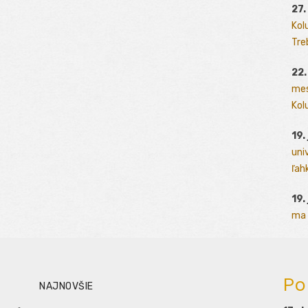
27.
Kol
Tre
22.
mes
Kolu
19.
uni
ľah
19.
ma 
Po
NAJNOVŠIE