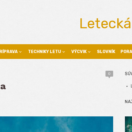
Letecká
RÍPRAVA
TECHNIKY LETU
VÝCVIK
SLOVNÍK
POR
SÚ
0
ca
NA