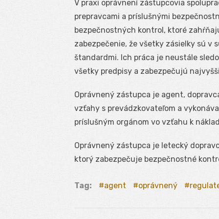
V praxi oprávnení zástupcovia spolupr
prepravcami a príslušnými bezpečnostn
bezpečnostných kontrol, ktoré zahŕňajú 
zabezpečenie, že všetky zásielky sú v 
štandardmi. Ich práca je neustále sledo
všetky predpisy a zabezpečujú najvyšš
Oprávnený zástupca je agent, dopravc
vzťahy s prevádzkovateľom a vykonáva
príslušným orgánom vo vzťahu k náklad
Oprávnený zástupca je letecký dopravca
ktorý zabezpečuje bezpečnostné kontroly
Tag:
agent
oprávnený
regulat