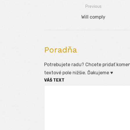
Previous
Navigácia
Previous
Will comply
v
post:
článku
Poradňa
Potrebujete radu? Chcete pridať koment
textové pole nižšie. Ďakujeme ♥
VÁŠ TEXT