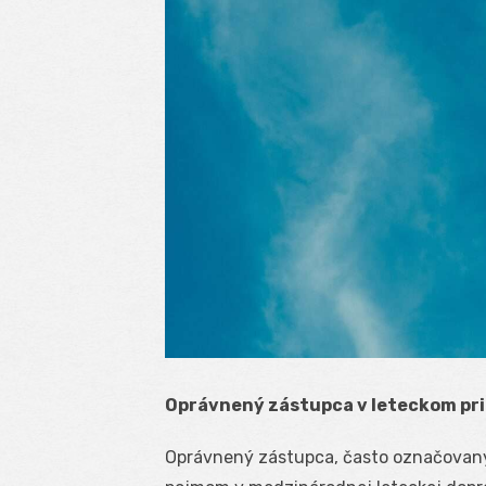
Oprávnený zástupca v leteckom pr
Oprávnený zástupca, často označovaný