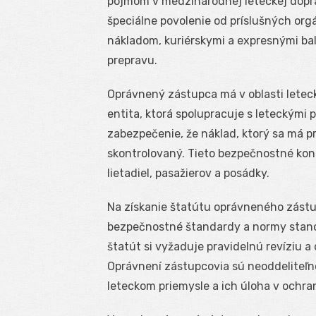
pojmom v medzinárodnej leteckej doprav
špeciálne povolenie od príslušných or
nákladom, kuriérskymi a expresnými bal
prepravu.
Oprávnený zástupca má v oblasti leteck
entita, ktorá spolupracuje s leteckými
zabezpečenie, že náklad, ktorý sa má pr
skontrolovaný. Tieto bezpečnostné ko
lietadiel, pasažierov a posádky.
Na získanie štatútu oprávneného zástu
bezpečnostné štandardy a normy stano
štatút si vyžaduje pravidelnú revíziu
Oprávnení zástupcovia sú neoddeliteľ
leteckom priemysle a ich úloha v ochra