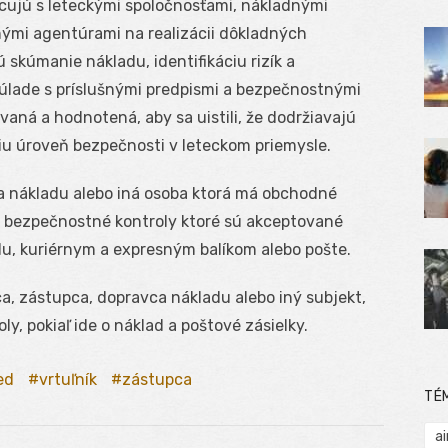
acujú s leteckými spoločnosťami, nákladnými
ými agentúrami na realizácii dôkladných
skúmanie nákladu, identifikáciu rizík a
súlade s príslušnými predpismi a bezpečnostnými
vaná a hodnotená, aby sa uistili, že dodržiavajú
iu úroveň bezpečnosti v leteckom priemysle.
a nákladu alebo iná osoba ktorá má obchodné
 bezpečnostné kontroly ktoré sú akceptované
u, kuriérnym a expresným balíkom alebo pošte.
, zástupca, dopravca nákladu alebo iný subjekt,
, pokiaľ ide o náklad a poštové zásielky.
ed
vrtuľník
zástupca
TÉ
ai