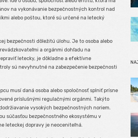
e. Ide o osobu, spoločnosť alebo entitu, ktorá má
gánov na vykonávanie bezpečnostných kontrol nad
íkmi alebo poštou, ktoré sú určené na letecký
ej bezpečnosti dôležitú úlohu. Je to osoba alebo
 prevádzkovateľmi a orgánmi dohľadu na
epraviť letecky, je dôkladne a efektívne
NA
ntroly sú nevyhnutné na zabezpečenie bezpečnosti
pcu musí daná osoba alebo spoločnosť splniť prísne
vené príslušnými regulačnými orgánmi. Takýto
 a dodržiavanie vysokých bezpečnostných noriem.
nou súčasťou bezpečnostného ekosystému v
ne leteckej dopravy je neoceniteľná.