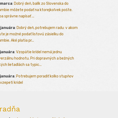
 marca
:
Dobrý deň, balík zo Slovenska do
umbie môžete podať na ktorejkoľvek pošte.
ba správne napísať ...
 januára
:
Dobrý deň, potrebujem radu: v akom
te je možné podať listovú zásielku do
mbie. Aké platia pr...
 januára
:
Vzopätie krídel nemá jednu
verzálnu hodnotu. Pri dopravných a bežných
kých lietadlách sa typic...
 januára
:
Potrebujem poradiť kolko stupňov
vzepetí kridel
radňa