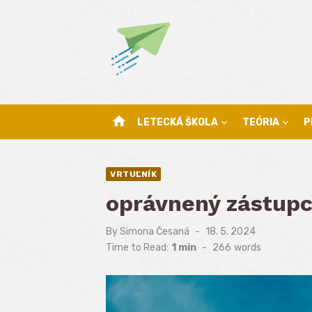
Skip
to
content
home
LETECKÁ ŠKOLA
TEÓRIA
P
VRTUĽNÍK
oprávnený zástup
By
Simona Česaná
Posted
18. 5. 2024
on
Time to Read:
1 min
-
266
words