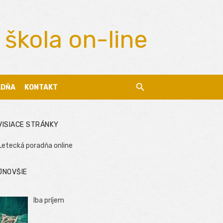
 škola on-line
ADŇA
KONTAKT
VISIACE STRÁNKY
Letecká poradňa online
JNOVŠIE
Iba príjem