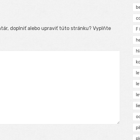
b
c
ár, doplniť alebo upraviť túto stránku? Vyplňte
F
h
h
ko
l
le
le
li
o
pi
p