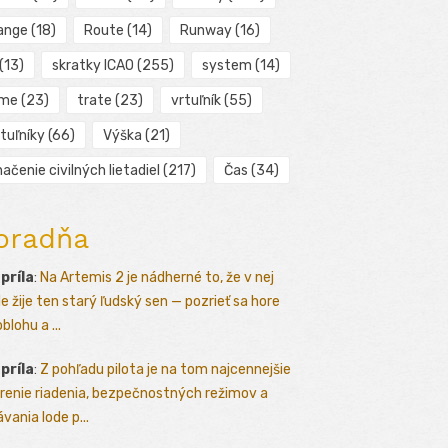
ange
(18)
Route
(14)
Runway
(16)
(13)
skratky ICAO
(255)
system
(14)
ime
(23)
trate
(23)
vrtuľník
(55)
tuľníky
(66)
Výška
(21)
ačenie civilných lietadiel
(217)
Čas
(34)
oradňa
apríla
:
Na Artemis 2 je nádherné to, že v nej
le žije ten starý ľudský sen — pozrieť sa hore
blohu a ...
apríla
:
Z pohľadu pilota je na tom najcennejšie
renie riadenia, bezpečnostných režimov a
vania lode p...