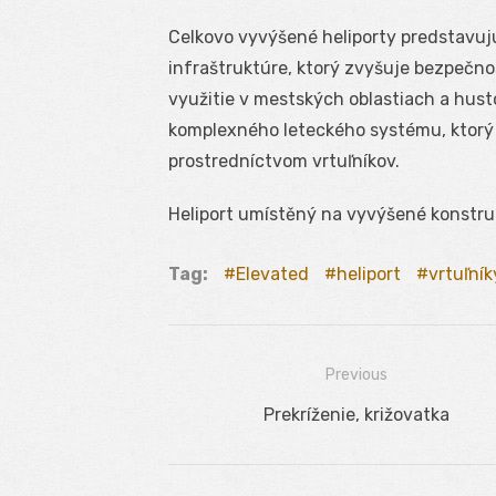
Celkovo vyvýšené heliporty predstavujú
infraštruktúre, ktorý zvyšuje bezpečnos
využitie v mestských oblastiach a hust
komplexného leteckého systému, ktorý
prostredníctvom vrtuľníkov.
Heliport umístěný na vyvýšené konstru
Tag:
Elevated
heliport
vrtuľník
Previous
Navigácia
Previous
Prekríženie, križovatka
v
post:
článku