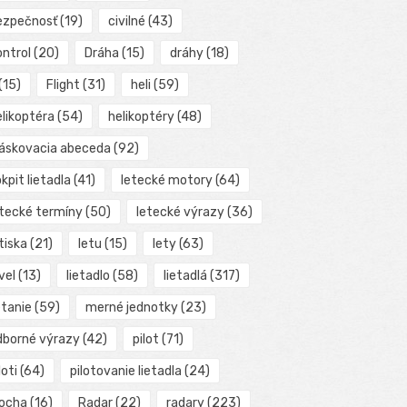
ezpečnosť
(19)
civilné
(43)
ontrol
(20)
Dráha
(15)
dráhy
(18)
(15)
Flight
(31)
heli
(59)
elikoptéra
(54)
helikoptéry
(48)
láskovacia abeceda
(92)
kpit lietadla
(41)
letecké motory
(64)
etecké termíny
(50)
letecké výrazy
(36)
tiska
(21)
letu
(15)
lety
(63)
vel
(13)
lietadlo
(58)
lietadlá
(317)
etanie
(59)
merné jednotky
(23)
dborné výrazy
(42)
pilot
(71)
loti
(64)
pilotovanie lietadla
(24)
locha
(16)
Radar
(22)
radary
(223)