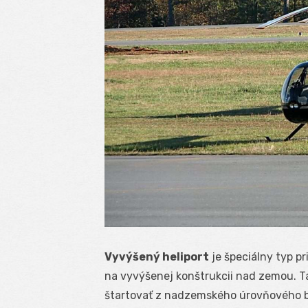
Vyvýšený heliport
je špeciálny typ pr
na vyvýšenej konštrukcii nad zemou. Tá
štartovať z nadzemského úrovňového b