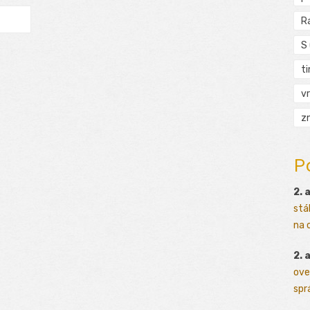
R
S
t
vr
zn
P
2. 
stá
na o
2. 
ove
sprá