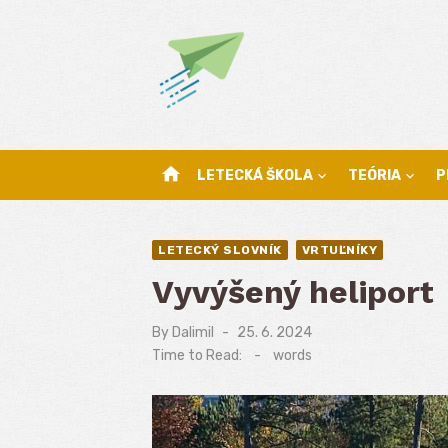
Skip
to
content
home
LETECKÁ ŠKOLA
TEÓRIA
P
LETECKÝ SLOVNÍK
VRTUĽNÍKY
Vyvýšený heliport
By
Dalimil
Posted
25. 6. 2024
on
Time to Read:
-
words