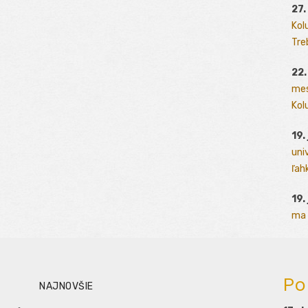
27.
Kol
Tre
22.
mes
Kolu
19.
uni
ľah
19.
ma 
Po
NAJNOVŠIE