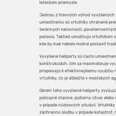
leteckom priemysle.
Jednou z hlavných výhod vyvýšených 
umiestneniu sú vrtuľníky chránené pr
terénnych nerovností, poveternostnýc
počasia. Taktiež umožňujú vrtuľníkom 
kde by inak nebolo možné postaviť tradi
Vyvýšené heliporty sú často umiestnen
konštrukciách, čím sa maximalizuje vy
prispievajú k efektívnejšiemu využitiu
vrtuľníky, čo je dôležité v mestských a
Okrem toho vyvýšené heliporty zvyšujú 
policajné stanice, požiarny útvar alebo 
v prípade núdzových situácií. Vrtuľník
záchrannú službu v prípade katastrof,