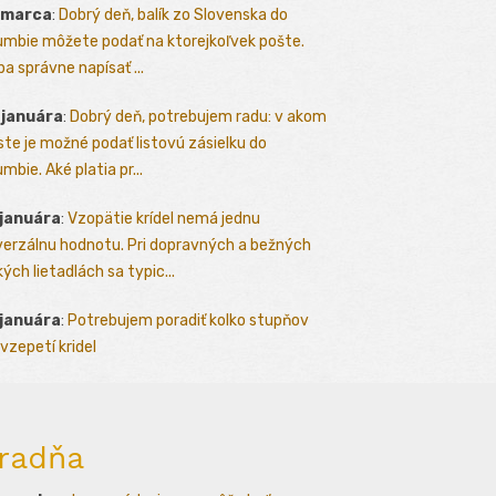
 marca
:
Dobrý deň, balík zo Slovenska do
umbie môžete podať na ktorejkoľvek pošte.
ba správne napísať ...
 januára
:
Dobrý deň, potrebujem radu: v akom
te je možné podať listovú zásielku do
mbie. Aké platia pr...
 januára
:
Vzopätie krídel nemá jednu
verzálnu hodnotu. Pri dopravných a bežných
kých lietadlách sa typic...
 januára
:
Potrebujem poradiť kolko stupňov
vzepetí kridel
radňa