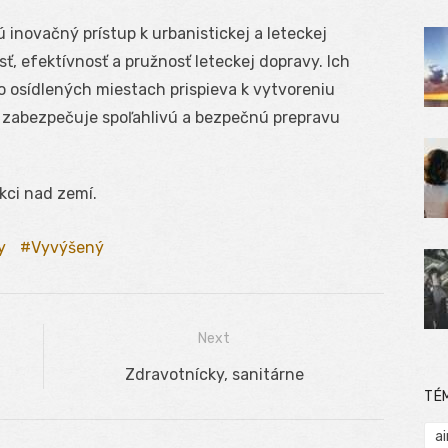
 inovačný prístup k urbanistickej a leteckej
ť, efektívnosť a pružnosť leteckej dopravy. Ich
o osídlených miestach prispieva k vytvoreniu
 zabezpečuje spoľahlivú a bezpečnú prepravu
kci nad zemí.
y
Vyvýšený
Next
Next
Zdravotnícky, sanitárne
TÉ
post:
ai