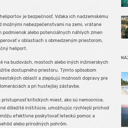
heliportov je bezpečnosť. Vďaka ich nadzemskému
ed možnými nebezpečenstvami na zemi, vrátane
h podmienok alebo potenciálnych náhlych zmen
operovať v oblastiach s obmedzeným priestorom,
čný heliport.
NA
é na budovách, mostoch alebo iných inžinierskych
užitie dostupného priestoru. Týmto spôsobom
 mestských oblastí a zlepšujú možnosti dopravy pre
glomeráciách a pri hustejšej zástavbe.
prístupnosť kritických miest, ako sú nemocnice,
iné dôležité inštitúcie, umožňujúc rýchlejší príchod
y môžu efektívne poskytovať leteckú pomoc a
 nehôd alebo prírodných pohrôm.