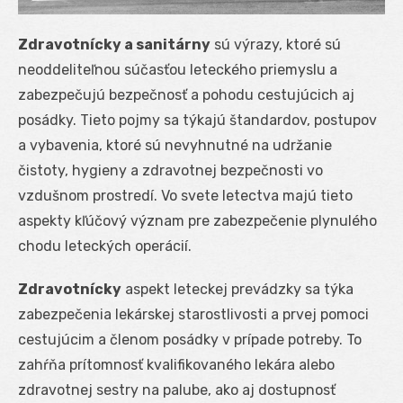
Zdravotnícky a sanitárny
sú výrazy, ktoré sú
neoddeliteľnou súčasťou leteckého priemyslu a
zabezpečujú bezpečnosť a pohodu cestujúcich aj
posádky. Tieto pojmy sa týkajú štandardov, postupov
a vybavenia, ktoré sú nevyhnutné na udržanie
čistoty, hygieny a zdravotnej bezpečnosti vo
vzdušnom prostredí. Vo svete letectva majú tieto
aspekty kľúčový význam pre zabezpečenie plynulého
chodu leteckých operácií.
Zdravotnícky
aspekt leteckej prevádzky sa týka
zabezpečenia lekárskej starostlivosti a prvej pomoci
cestujúcim a členom posádky v prípade potreby. To
zahŕňa prítomnosť kvalifikovaného lekára alebo
zdravotnej sestry na palube, ako aj dostupnosť