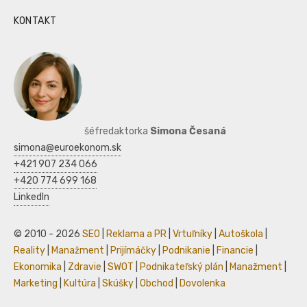
KONTAKT
šéfredaktorka
Simona Česaná
simona@euroekonom.sk
+421 907 234 066
+420 774 699 168
LinkedIn
© 2010 - 2026
SEO
|
Reklama a PR
|
Vrtuľníky
|
Autoškola
|
Reality
|
Manažment
|
Prijímáčky
|
Podnikanie
|
Financie
|
Ekonomika
|
Zdravie
|
SWOT
|
Podnikateľský plán
|
Manažment
|
Marketing
|
Kultúra
|
Skúšky
|
Obchod
|
Dovolenka