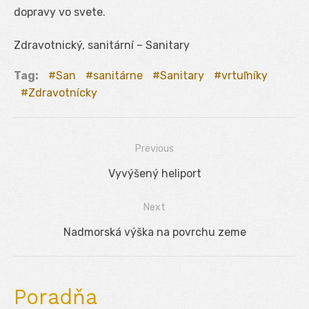
dopravy vo svete.
Zdravotnický, sanitární – Sanitary
Tag:
San
sanitárne
Sanitary
vrtuľníky
Zdravotnícky
Previous
Navigácia
Previous
Vyvýšený heliport
v
post:
Next
článku
Next
Nadmorská výška na povrchu zeme
post:
Poradňa