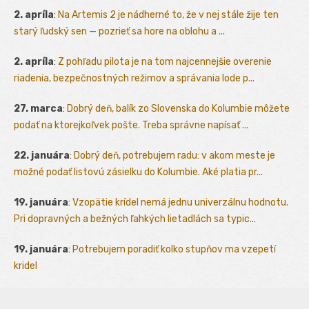
2. apríla
:
Na Artemis 2 je nádherné to, že v nej stále žije ten
starý ľudský sen — pozrieť sa hore na oblohu a ...
2. apríla
:
Z pohľadu pilota je na tom najcennejšie overenie
riadenia, bezpečnostných režimov a správania lode p...
27. marca
:
Dobrý deň, balík zo Slovenska do Kolumbie môžete
podať na ktorejkoľvek pošte. Treba správne napísať ...
22. januára
:
Dobrý deň, potrebujem radu: v akom meste je
možné podať listovú zásielku do Kolumbie. Aké platia pr...
19. januára
:
Vzopätie krídel nemá jednu univerzálnu hodnotu.
Pri dopravných a bežných ľahkých lietadlách sa typic...
19. januára
:
Potrebujem poradiť kolko stupňov ma vzepetí
kridel