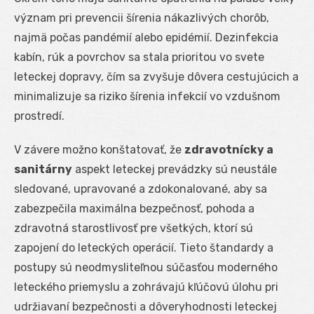
význam pri prevencii šírenia nákazlivých chorôb,
najmä počas pandémií alebo epidémií. Dezinfekcia
kabín, rúk a povrchov sa stala prioritou vo svete
leteckej dopravy, čím sa zvyšuje dôvera cestujúcich a
minimalizuje sa riziko šírenia infekcií vo vzdušnom
prostredí.
V závere možno konštatovať, že
zdravotnícky a
sanitárny
aspekt leteckej prevádzky sú neustále
sledované, upravované a zdokonalované, aby sa
zabezpečila maximálna bezpečnosť, pohoda a
zdravotná starostlivosť pre všetkých, ktorí sú
zapojení do leteckých operácií. Tieto štandardy a
postupy sú neodmysliteľnou súčasťou moderného
leteckého priemyslu a zohrávajú kľúčovú úlohu pri
udržiavaní bezpečnosti a dôveryhodnosti leteckej