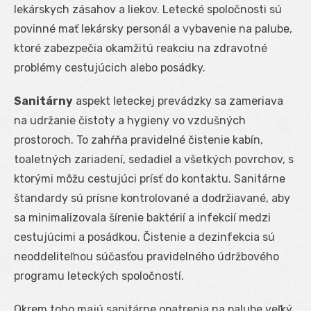
lekárskych zásahov a liekov. Letecké spoločnosti sú
povinné mať lekársky personál a vybavenie na palube,
ktoré zabezpečia okamžitú reakciu na zdravotné
problémy cestujúcich alebo posádky.
Sanitárny
aspekt leteckej prevádzky sa zameriava
na udržanie čistoty a hygieny vo vzdušných
prostoroch. To zahŕňa pravidelné čistenie kabín,
toaletných zariadení, sedadiel a všetkých povrchov, s
ktorými môžu cestujúci prísť do kontaktu. Sanitárne
štandardy sú prísne kontrolované a dodržiavané, aby
sa minimalizovala šírenie baktérií a infekcií medzi
cestujúcimi a posádkou. Čistenie a dezinfekcia sú
neoddeliteľnou súčasťou pravidelného údržbového
programu leteckých spoločností.
Okrem toho majú sanitárne opatrenia na palube veľký