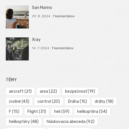
San Marino
29. 8. 2024
7 komentárov
Xray
14. 7. 2024
7 komentárov
TÉMY
aircraft
(21)
area
(22)
bezpečnosť
(19)
civilné
(43)
control
(20)
Dráha
(15)
dráhy
(18)
F
(15)
Flight
(31)
heli
(59)
helikoptéra
(54)
helikoptéry
(48)
hláskovacia abeceda
(92)