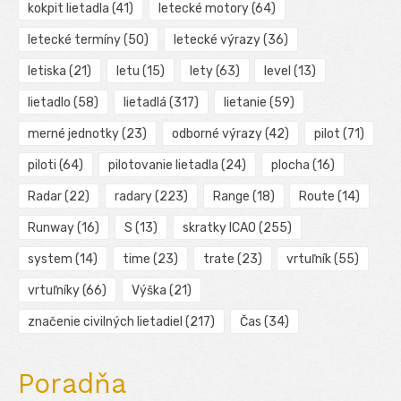
kokpit lietadla
(41)
letecké motory
(64)
letecké termíny
(50)
letecké výrazy
(36)
letiska
(21)
letu
(15)
lety
(63)
level
(13)
lietadlo
(58)
lietadlá
(317)
lietanie
(59)
merné jednotky
(23)
odborné výrazy
(42)
pilot
(71)
piloti
(64)
pilotovanie lietadla
(24)
plocha
(16)
Radar
(22)
radary
(223)
Range
(18)
Route
(14)
Runway
(16)
S
(13)
skratky ICAO
(255)
system
(14)
time
(23)
trate
(23)
vrtuľník
(55)
vrtuľníky
(66)
Výška
(21)
značenie civilných lietadiel
(217)
Čas
(34)
Poradňa