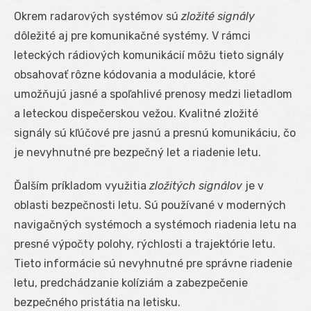
Okrem radarových systémov sú
zložité signály
dôležité aj pre komunikačné systémy. V rámci
leteckých rádiových komunikácií môžu tieto signály
obsahovať rôzne kódovania a modulácie, ktoré
umožňujú jasné a spoľahlivé prenosy medzi lietadlom
a leteckou dispečerskou vežou. Kvalitné zložité
signály sú kľúčové pre jasnú a presnú komunikáciu, čo
je nevyhnutné pre bezpečný let a riadenie letu.
Ďalším príkladom využitia
zložitých signálov
je v
oblasti bezpečnosti letu. Sú používané v moderných
navigačných systémoch a systémoch riadenia letu na
presné výpočty polohy, rýchlosti a trajektórie letu.
Tieto informácie sú nevyhnutné pre správne riadenie
letu, predchádzanie kolíziám a zabezpečenie
bezpečného pristátia na letisku.