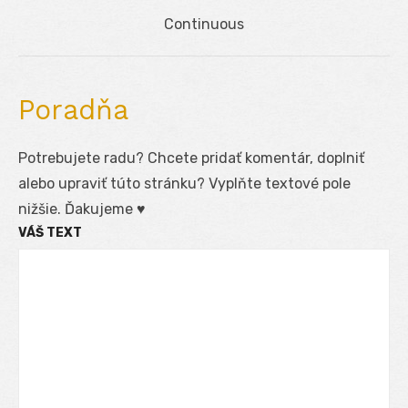
článku
Next
Continuous
post:
Poradňa
Potrebujete radu? Chcete pridať komentár, doplniť
alebo upraviť túto stránku? Vyplňte textové pole
nižšie. Ďakujeme ♥
VÁŠ TEXT