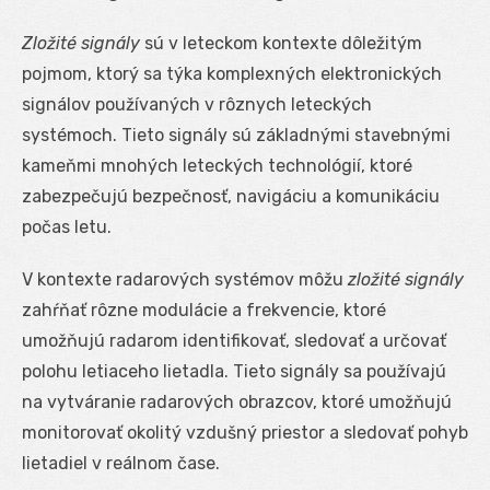
Zložité signály
sú v leteckom kontexte dôležitým
pojmom, ktorý sa týka komplexných elektronických
signálov používaných v rôznych leteckých
systémoch. Tieto signály sú základnými stavebnými
kameňmi mnohých leteckých technológií, ktoré
zabezpečujú bezpečnosť, navigáciu a komunikáciu
počas letu.
V kontexte radarových systémov môžu
zložité signály
zahŕňať rôzne modulácie a frekvencie, ktoré
umožňujú radarom identifikovať, sledovať a určovať
polohu letiaceho lietadla. Tieto signály sa používajú
na vytváranie radarových obrazcov, ktoré umožňujú
monitorovať okolitý vzdušný priestor a sledovať pohyb
lietadiel v reálnom čase.