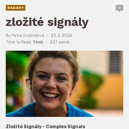
RADARY
0
zložité signály
By
Petra Svobodová
Posted
23. 2. 2026
on
Time to Read:
1 min
-
227
words
Zložité Signály – Complex Signals