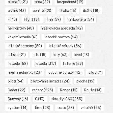
aircraft
(21)
area
(22)
bezpečnosť
(19)
civilné
(43)
control
(20)
Dráha
(15)
dráhy
(18)
F
(15)
Flight
(31)
heli
(59)
helikoptéra
(54)
helikoptéry
(48)
hláskovacia abeceda
(92)
kokpit lietadla
(41)
letecké motory
(64)
letecké termíny
(50)
letecké výrazy
(36)
letiska
(21)
letu
(15)
lety
(63)
level
(13)
lietadlo
(58)
lietadlá
(317)
lietanie
(59)
merné jednotky
(23)
odborné výrazy
(42)
pilot
(71)
piloti
(64)
pilotovanie lietadla
(24)
plocha
(16)
Radar
(22)
radary
(223)
Range
(18)
Route
(14)
Runway
(16)
S
(13)
skratky ICAO
(255)
system
(14)
time
(23)
trate
(23)
vrtuľník
(55)