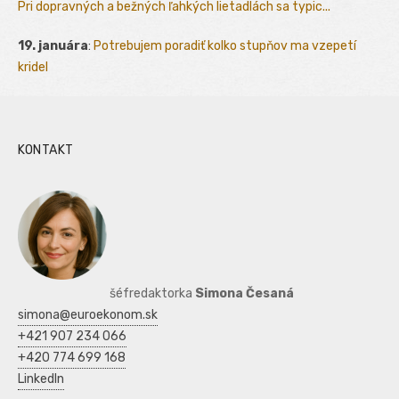
Pri dopravných a bežných ľahkých lietadlách sa typic...
19. januára
:
Potrebujem poradiť kolko stupňov ma vzepetí
kridel
KONTAKT
šéfredaktorka
Simona Česaná
simona@euroekonom.sk
+421 907 234 066
+420 774 699 168
LinkedIn