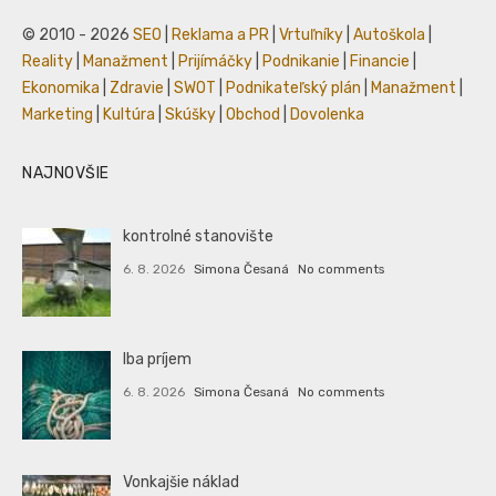
© 2010 - 2026
SEO
|
Reklama a PR
|
Vrtuľníky
|
Autoškola
|
Reality
|
Manažment
|
Prijímáčky
|
Podnikanie
|
Financie
|
Ekonomika
|
Zdravie
|
SWOT
|
Podnikateľský plán
|
Manažment
|
Marketing
|
Kultúra
|
Skúšky
|
Obchod
|
Dovolenka
NAJNOVŠIE
kontrolné stanovište
6. 8. 2026
Simona Česaná
No comments
Iba príjem
6. 8. 2026
Simona Česaná
No comments
Vonkajšie náklad