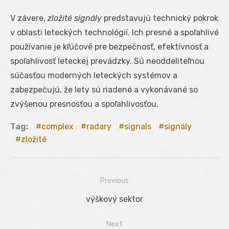
V závere,
zložité signály
predstavujú technický pokrok
v oblasti leteckých technológií. Ich presné a spoľahlivé
používanie je kľúčové pre bezpečnosť, efektívnosť a
spoľahlivosť leteckej prevádzky. Sú neoddeliteľnou
súčasťou moderných leteckých systémov a
zabezpečujú, že lety sú riadené a vykonávané so
zvýšenou presnosťou a spoľahlivosťou.
Tag:
complex
radary
signals
signály
zložité
Previous
Navigácia
Previous
výškový sektor
v
post:
Next