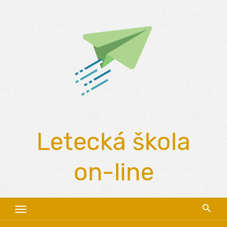
Skip
to
content
Letecká škola
on-line