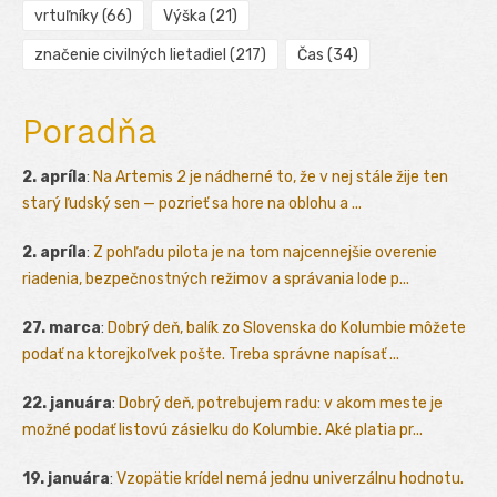
vrtuľníky
(66)
Výška
(21)
značenie civilných lietadiel
(217)
Čas
(34)
Poradňa
2. apríla
:
Na Artemis 2 je nádherné to, že v nej stále žije ten
starý ľudský sen — pozrieť sa hore na oblohu a ...
2. apríla
:
Z pohľadu pilota je na tom najcennejšie overenie
riadenia, bezpečnostných režimov a správania lode p...
27. marca
:
Dobrý deň, balík zo Slovenska do Kolumbie môžete
podať na ktorejkoľvek pošte. Treba správne napísať ...
22. januára
:
Dobrý deň, potrebujem radu: v akom meste je
možné podať listovú zásielku do Kolumbie. Aké platia pr...
19. januára
:
Vzopätie krídel nemá jednu univerzálnu hodnotu.