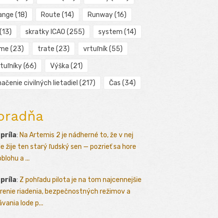
ange
(18)
Route
(14)
Runway
(16)
(13)
skratky ICAO
(255)
system
(14)
ime
(23)
trate
(23)
vrtuľník
(55)
tuľníky
(66)
Výška
(21)
ačenie civilných lietadiel
(217)
Čas
(34)
oradňa
apríla
:
Na Artemis 2 je nádherné to, že v nej
le žije ten starý ľudský sen — pozrieť sa hore
blohu a ...
apríla
:
Z pohľadu pilota je na tom najcennejšie
renie riadenia, bezpečnostných režimov a
vania lode p...