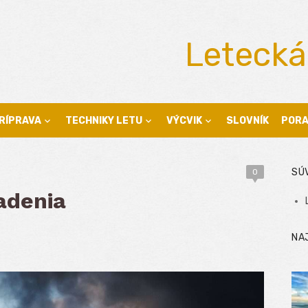
Letecká
RÍPRAVA
TECHNIKY LETU
VÝCVIK
SLOVNÍK
POR
SÚ
0
adenia
NA