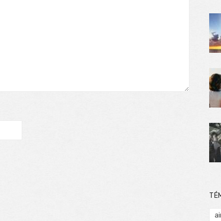
TÉ
ai