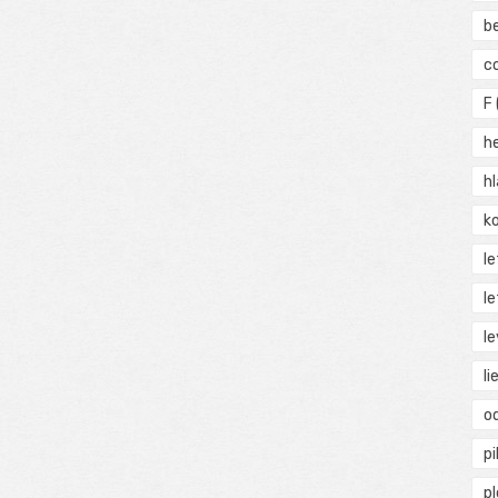
b
c
F
h
h
ko
l
le
le
li
o
pi
p