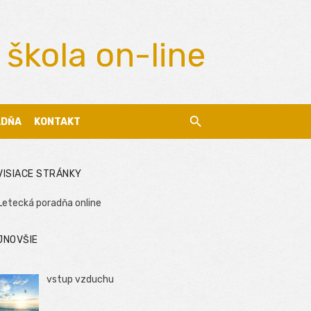
 škola on-line
ADŇA
KONTAKT
VISIACE STRÁNKY
Letecká poradňa online
JNOVŠIE
vstup vzduchu