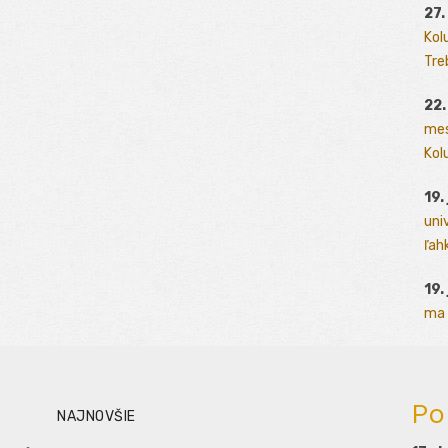
27.
Kol
Tre
22.
mes
Kolu
19.
uni
ľah
19.
ma 
Po
NAJNOVŠIE