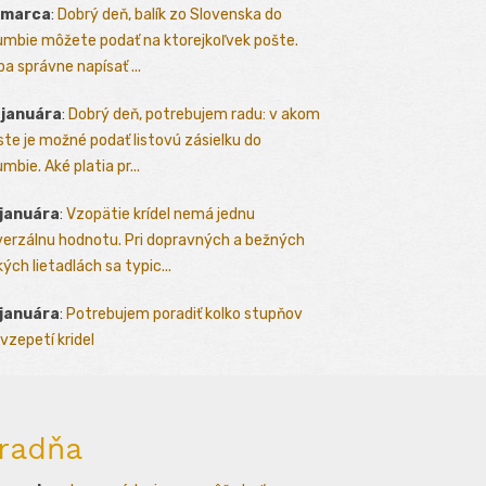
 marca
:
Dobrý deň, balík zo Slovenska do
umbie môžete podať na ktorejkoľvek pošte.
ba správne napísať ...
 januára
:
Dobrý deň, potrebujem radu: v akom
te je možné podať listovú zásielku do
mbie. Aké platia pr...
 januára
:
Vzopätie krídel nemá jednu
verzálnu hodnotu. Pri dopravných a bežných
kých lietadlách sa typic...
 januára
:
Potrebujem poradiť kolko stupňov
vzepetí kridel
radňa