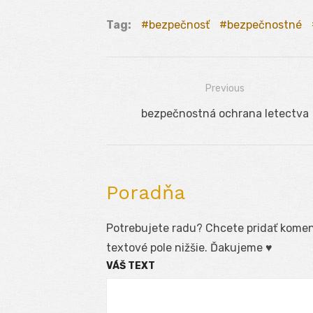
Tag:
bezpečnosť
bezpečnostné
Previous
Navigácia
Previous
bezpečnostná ochrana letectva
v
post:
článku
Poradňa
Potrebujete radu? Chcete pridať koment
textové pole nižšie. Ďakujeme ♥
VÁŠ TEXT