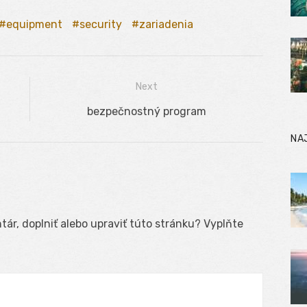
equipment
security
zariadenia
Next
Next
bezpečnostný program
post:
NA
ár, doplniť alebo upraviť túto stránku? Vyplňte