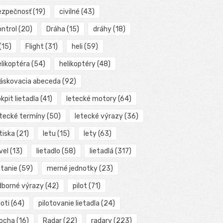
ezpečnosť
(19)
civilné
(43)
ontrol
(20)
Dráha
(15)
dráhy
(18)
(15)
Flight
(31)
heli
(59)
elikoptéra
(54)
helikoptéry
(48)
láskovacia abeceda
(92)
kpit lietadla
(41)
letecké motory
(64)
etecké termíny
(50)
letecké výrazy
(36)
tiska
(21)
letu
(15)
lety
(63)
vel
(13)
lietadlo
(58)
lietadlá
(317)
etanie
(59)
merné jednotky
(23)
dborné výrazy
(42)
pilot
(71)
loti
(64)
pilotovanie lietadla
(24)
locha
(16)
Radar
(22)
radary
(223)