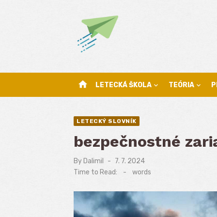
Skip
to
content
home
LETECKÁ ŠKOLA
TEÓRIA
P
LETECKÝ SLOVNÍK
bezpečnostné zari
By
Dalimil
Posted
7. 7. 2024
on
Time to Read:
-
words