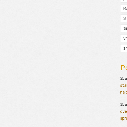
R
S
t
vr
zn
P
2. 
stá
na o
2. 
ove
sprá