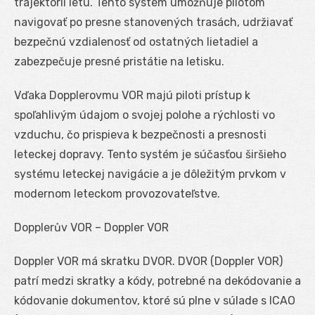
trajektórii letu. Tento systém umožňuje pilotom
navigovať po presne stanovených trasách, udržiavať
bezpečnú vzdialenosť od ostatných lietadiel a
zabezpečuje presné pristátie na letisku.
Vďaka Dopplerovmu VOR majú piloti prístup k
spoľahlivým údajom o svojej polohe a rýchlosti vo
vzduchu, čo prispieva k bezpečnosti a presnosti
leteckej dopravy. Tento systém je súčasťou širšieho
systému leteckej navigácie a je dôležitým prvkom v
modernom leteckom provozovateľstve.
Dopplerův VOR – Doppler VOR
Doppler VOR má skratku DVOR. DVOR (Doppler VOR)
patrí medzi skratky a kódy, potrebné na dekódovanie a
kódovanie dokumentov, ktoré sú plne v súlade s ICAO