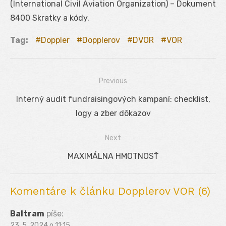
(International Civil Aviation Organization) – Dokument
8400 Skratky a kódy.
Tag:
Doppler
Dopplerov
DVOR
VOR
Previous
Navigácia
Previous
Interný audit fundraisingových kampaní: checklist,
v
post:
logy a zber dôkazov
článku
Next
Next
MAXIMÁLNA HMOTNOSŤ
post:
Komentáre k článku Dopplerov VOR (6)
Baltram
píše:
23. 5. 2024 o 11:15