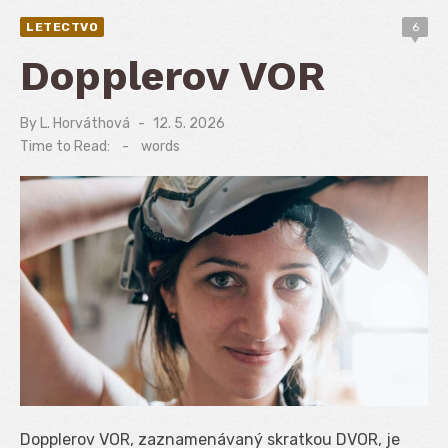
LETECTVO
6
Dopplerov VOR
By
L. Horváthová
Posted
12. 5. 2026
on
Time to Read:
-
words
Dopplerov VOR, zaznamenávaný skratkou DVOR, je