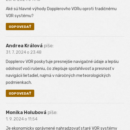
Aké sú hlavné výhody Dopplerovho VORu oproti tradičnému
VOR systému?
ODPOVEDAŤ
Andrea Králová
píše:
31. 7. 2024 o 23:48
Dopplerov VOR poskytuje presnejšie navigačné údaje a lepšiu
odolnosť voči rušeniu, čo zlepšuje spoľahlivosť a presnosť v
navigácii lietadiel, najmä v náročných meteorologických
podmienkach.
ODPOVEDAŤ
Monika Holubová
píše:
1. 9. 2024 o 11:54
Je ekonomicky oprávnené nahradzovať staré VOR systémy