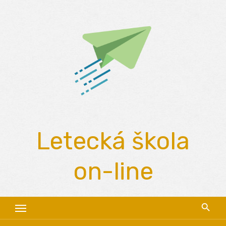
Skip
to
content
Letecká škola
on-line