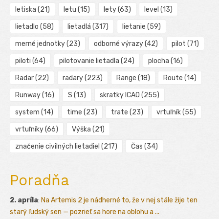
letiska
(21)
letu
(15)
lety
(63)
level
(13)
lietadlo
(58)
lietadlá
(317)
lietanie
(59)
merné jednotky
(23)
odborné výrazy
(42)
pilot
(71)
piloti
(64)
pilotovanie lietadla
(24)
plocha
(16)
Radar
(22)
radary
(223)
Range
(18)
Route
(14)
Runway
(16)
S
(13)
skratky ICAO
(255)
system
(14)
time
(23)
trate
(23)
vrtuľník
(55)
vrtuľníky
(66)
Výška
(21)
značenie civilných lietadiel
(217)
Čas
(34)
Poradňa
2. apríla
:
Na Artemis 2 je nádherné to, že v nej stále žije ten
starý ľudský sen — pozrieť sa hore na oblohu a ...