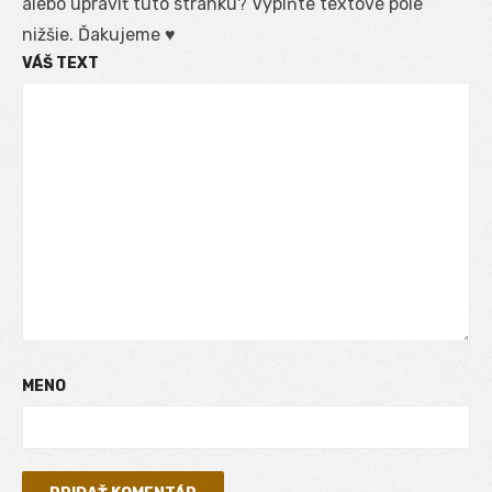
alebo upraviť túto stránku? Vyplňte textové pole
nižšie. Ďakujeme ♥
VÁŠ TEXT
MENO