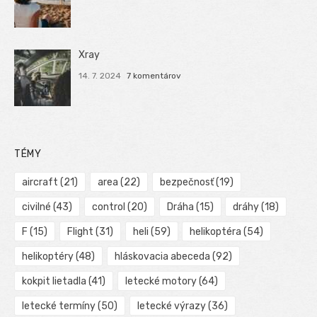
Xray
14. 7. 2024
7 komentárov
TÉMY
aircraft
(21)
area
(22)
bezpečnosť
(19)
civilné
(43)
control
(20)
Dráha
(15)
dráhy
(18)
F
(15)
Flight
(31)
heli
(59)
helikoptéra
(54)
helikoptéry
(48)
hláskovacia abeceda
(92)
kokpit lietadla
(41)
letecké motory
(64)
letecké termíny
(50)
letecké výrazy
(36)