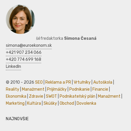
šéfredaktorka
Simona Česaná
simona@euroekonom.sk
+421 907 234 066
+420 774 699 168
LinkedIn
© 2010 - 2026
SEO
|
Reklama a PR
|
Vrtuľníky
|
Autoškola
|
Reality
|
Manažment
|
Prijímáčky
|
Podnikanie
|
Financie
|
Ekonomika
|
Zdravie
|
SWOT
|
Podnikateľský plán
|
Manažment
|
Marketing
|
Kultúra
|
Skúšky
|
Obchod
|
Dovolenka
NAJNOVŠIE