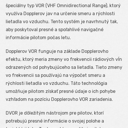
špeciálny typ VOR (VHF Omnidirectional Range), ktorý
využíva Dopplerov jav na určenie smeru a rýchlosti
lietadla vo vzduchu. Tento systém je navrhnutý tak,
aby poskytoval presné a spoľahlivé navigačné
informácie pilotom počas letu.
Dopplerov VOR funguje na základe Dopplerovho
efektu, ktorý meria zmeny vo frekvencii rádiových vĺn
odrazených od pohybujúceho sa lietadla. Tieto zmeny
vo frekvencii sa používajú na výpočet smeru a
rýchlosti lietadla vo vzduchu. Táto technológia
umožňuje pilotom získať presné údaje o ich pohybe
vzhľadom na pozíciu Dopplerovho VOR zariadenia.
DVOR je dôležitým nástrojom pre pilotov, ktorí
potrebujú presné informácie o svojej polohe a