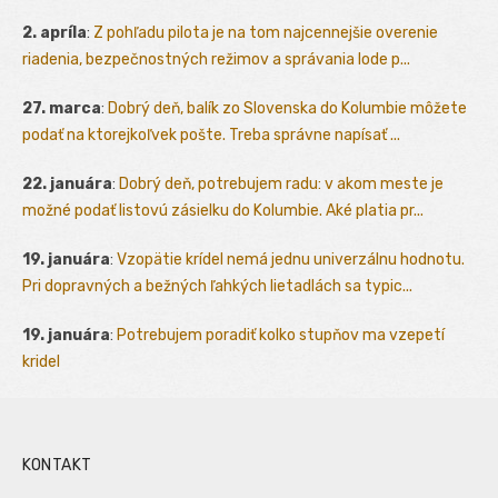
2. apríla
:
Z pohľadu pilota je na tom najcennejšie overenie
riadenia, bezpečnostných režimov a správania lode p...
27. marca
:
Dobrý deň, balík zo Slovenska do Kolumbie môžete
podať na ktorejkoľvek pošte. Treba správne napísať ...
22. januára
:
Dobrý deň, potrebujem radu: v akom meste je
možné podať listovú zásielku do Kolumbie. Aké platia pr...
19. januára
:
Vzopätie krídel nemá jednu univerzálnu hodnotu.
Pri dopravných a bežných ľahkých lietadlách sa typic...
19. januára
:
Potrebujem poradiť kolko stupňov ma vzepetí
kridel
KONTAKT