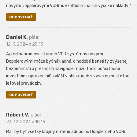
novými Dopplerovými VORmi, vzhľadom na ich vysoké náklady?
ODPOVEDAŤ
Daniel K.
píše:
12. 9. 2024 o 20:13
Aj keď nahradenie starých VOR systémov novými
Dopplerovými môže byť nákladné, dlhodobé benefity zvýšenej
bezpečnosti a presnosti navigácie môžu tieto počiatočné
investície ospravedlniť, zvlášť v oblastiach s vysokou hustotou
letovej prevádzky.
ODPOVEDAŤ
Róbert V.
píše:
24. 12. 2024 o 10:16
Mali by byť všetky krajiny nútené adopciou Dopplerovho VORu