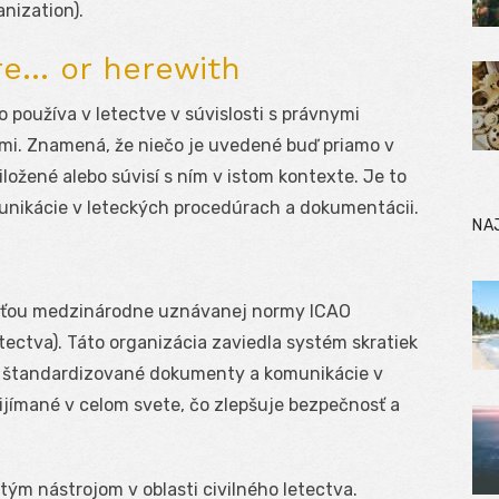
anization).
re… or herewith
 používa v letectve v súvislosti s právnymi
mi. Znamená, že niečo je uvedené buď priamo v
ložené alebo súvisí s ním v istom kontexte. Je to
unikácie v leteckých procedúrach a dokumentácii.
NA
časťou medzinárodne uznávanej normy ICAO
tectva). Táto organizácia zaviedla systém skratiek
a štandardizované dokumenty a komunikácie v
ijímané v celom svete, čo zlepšuje bezpečnosť a
itým nástrojom v oblasti civilného letectva.