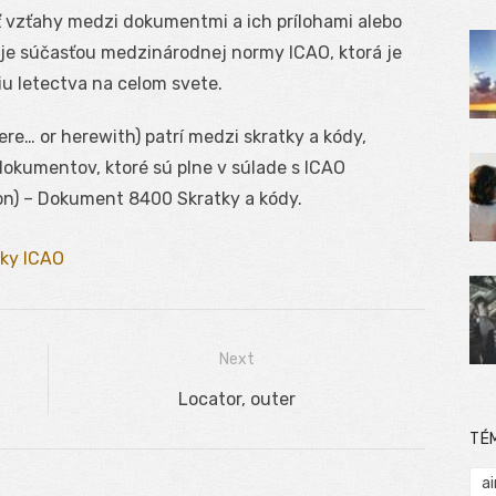
 vzťahy medzi dokumentmi a ich prílohami alebo
 je súčasťou medzinárodnej normy ICAO, ktorá je
u letectva na celom svete.
re… or herewith) patrí medzi skratky a kódy,
okumentov, ktoré sú plne v súlade s ICAO
ion) – Dokument 8400 Skratky a kódy.
tky ICAO
Next
Next
Locator, outer
post:
TÉ
ai