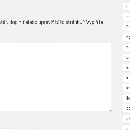
b
c
ár, doplniť alebo upraviť túto stránku? Vyplňte
F
h
h
ko
l
le
le
li
o
pi
p