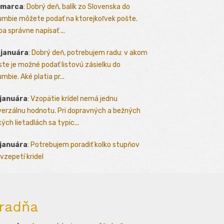
 marca
:
Dobrý deň, balík zo Slovenska do
umbie môžete podať na ktorejkoľvek pošte.
ba správne napísať ...
 januára
:
Dobrý deň, potrebujem radu: v akom
te je možné podať listovú zásielku do
mbie. Aké platia pr...
 januára
:
Vzopätie krídel nemá jednu
verzálnu hodnotu. Pri dopravných a bežných
kých lietadlách sa typic...
 januára
:
Potrebujem poradiť kolko stupňov
vzepetí kridel
radňa