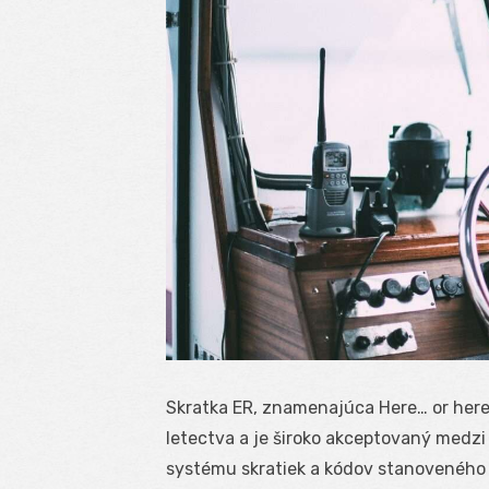
Skratka ER, znamenajúca Here… or herew
letectva a je široko akceptovaný medzi
systému skratiek a kódov stanoveného 