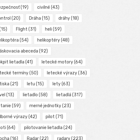
ezpečnosť
(19)
civilné
(43)
ontrol
(20)
Dráha
(15)
dráhy
(18)
(15)
Flight
(31)
heli
(59)
elikoptéra
(54)
helikoptéry
(48)
láskovacia abeceda
(92)
kpit lietadla
(41)
letecké motory
(64)
etecké termíny
(50)
letecké výrazy
(36)
tiska
(21)
letu
(15)
lety
(63)
vel
(13)
lietadlo
(58)
lietadlá
(317)
etanie
(59)
merné jednotky
(23)
dborné výrazy
(42)
pilot
(71)
loti
(64)
pilotovanie lietadla
(24)
locha
(16)
Radar
(22)
radary
(223)