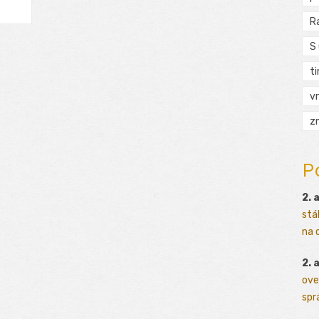
R
S
t
vr
zn
P
2. 
stá
na o
2. 
ove
sprá