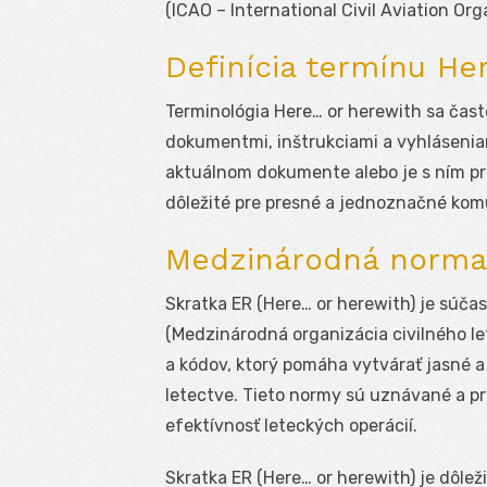
(ICAO – International Civil Aviation Org
Definícia termínu He
Terminológia Here… or herewith sa často
dokumentmi, inštrukciami a vyhlásenia
aktuálnom dokumente alebo je s ním pri
dôležité pre presné a jednoznačné kom
Medzinárodná norma
Skratka ER (Here… or herewith) je sú
(Medzinárodná organizácia civilného le
a kódov, ktorý pomáha vytvárať jasné 
letectve. Tieto normy sú uznávané a pr
efektívnosť leteckých operácií.
Skratka ER (Here… or herewith) je dôlež