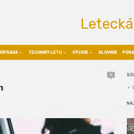
Letecká
RÍPRAVA
TECHNIKY LETU
VÝCVIK
SLOVNÍK
POR
SÚ
0
h
NA