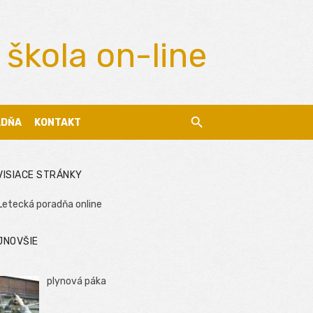
 škola on-line
ADŇA
KONTAKT
VISIACE STRÁNKY
Letecká poradňa online
JNOVŠIE
plynová páka