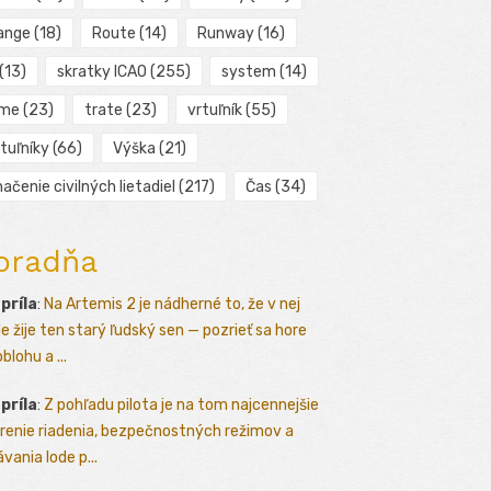
ange
(18)
Route
(14)
Runway
(16)
(13)
skratky ICAO
(255)
system
(14)
ime
(23)
trate
(23)
vrtuľník
(55)
tuľníky
(66)
Výška
(21)
ačenie civilných lietadiel
(217)
Čas
(34)
oradňa
apríla
:
Na Artemis 2 je nádherné to, že v nej
le žije ten starý ľudský sen — pozrieť sa hore
blohu a ...
apríla
:
Z pohľadu pilota je na tom najcennejšie
renie riadenia, bezpečnostných režimov a
vania lode p...