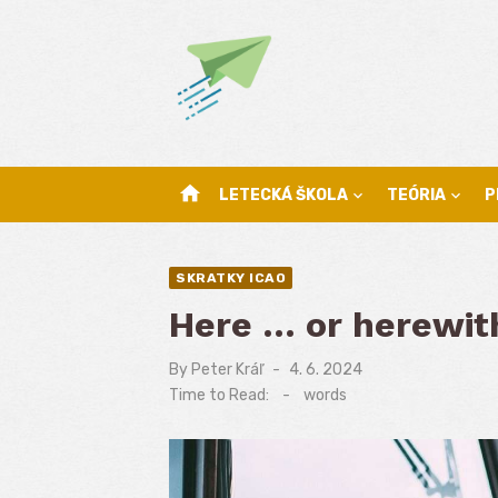
Skip
to
content
home
LETECKÁ ŠKOLA
TEÓRIA
P
SKRATKY ICAO
Here … or herewit
By
Peter Kráľ
Posted
4. 6. 2024
on
Time to Read:
-
words