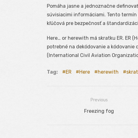
Pomáha jasne a jednoznačne definovať
súvisiacimi informáciami. Tento termín
kľúčová pre bezpečnosť a štandardizáci
Here… or herewith má skratku ER. ER (He
potrebné na dekódovanie a kódovanie d
(International Civil Aviation Organizat
Tag:
ER
Here
herewith
skra
Previous
Navigácia
Previous
Freezing fog
v
post:
článku