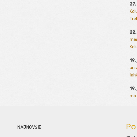
27.
Kol
Tre
22.
mes
Kolu
19.
uni
ľah
19.
ma 
Po
NAJNOVŠIE