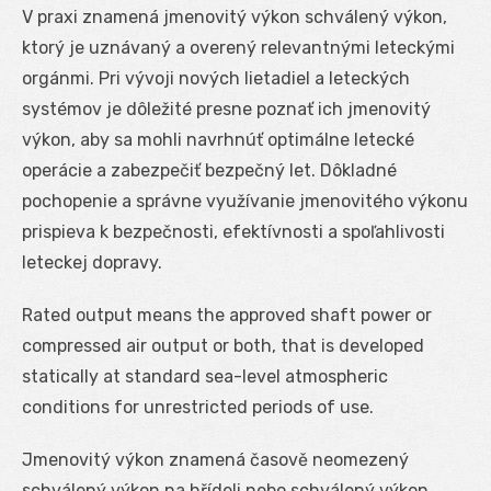
V praxi znamená jmenovitý výkon schválený výkon,
ktorý je uznávaný a overený relevantnými leteckými
orgánmi. Pri vývoji nových lietadiel a leteckých
systémov je dôležité presne poznať ich jmenovitý
výkon, aby sa mohli navrhnúť optimálne letecké
operácie a zabezpečiť bezpečný let. Dôkladné
pochopenie a správne využívanie jmenovitého výkonu
prispieva k bezpečnosti, efektívnosti a spoľahlivosti
leteckej dopravy.
Rated output means the approved shaft power or
compressed air output or both, that is developed
statically at standard sea-level atmospheric
conditions for unrestricted periods of use.
Jmenovitý výkon znamená časově neomezený
schválený výkon na hřídeli nebo schválený výkon