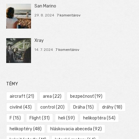
San Marino
29. 8. 2024
7 komentárov
Xray
14. 7. 2024
7 komentárov
TÉMY
aircraft
(21)
area
(22)
bezpečnosť
(19)
civilné
(43)
control
(20)
Dráha
(15)
dráhy
(18)
F
(15)
Flight
(31)
heli
(59)
helikoptéra
(54)
helikoptéry
(48)
hláskovacia abeceda
(92)