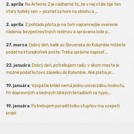
2. apríla
:
Na Artemis 2 je nádherné to, že v nej stále žije ten
starý ľudský sen — pozrieť sa hore na oblohu a ...
2. apríla
:
Z pohľadu pilota je na tom najcennejšie overenie
riadenia, bezpečnostných režimov a správania lode p...
27. marca
:
Dobrý deň, balík zo Slovenska do Kolumbie môžete
podať na ktorejkoľvek pošte. Treba správne napísať ...
22. januára
:
Dobrý deň, potrebujem radu: v akom meste je
možné podať listovú zásielku do Kolumbie. Aké platia pr...
19. januára
:
Vzopätie krídel nemá jednu univerzálnu hodnotu.
Pri dopravných a bežných ľahkých lietadlách sa typic...
19. januára
:
Potrebujem poradiť kolko stupňov ma vzepetí
kridel