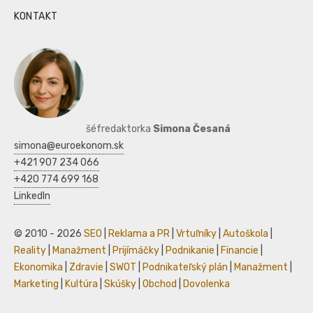
KONTAKT
šéfredaktorka
Simona Česaná
simona@euroekonom.sk
+421 907 234 066
+420 774 699 168
LinkedIn
© 2010 - 2026
SEO
|
Reklama a PR
|
Vrtuľníky
|
Autoškola
|
Reality
|
Manažment
|
Prijímáčky
|
Podnikanie
|
Financie
|
Ekonomika
|
Zdravie
|
SWOT
|
Podnikateľský plán
|
Manažment
|
Marketing
|
Kultúra
|
Skúšky
|
Obchod
|
Dovolenka