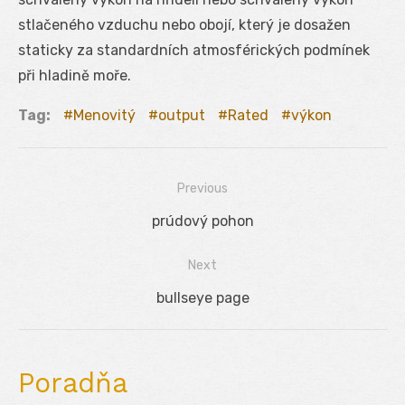
stlačeného vzduchu nebo obojí, který je dosažen
staticky za standardních atmosférických podmínek
při hladině moře.
Tag:
Menovitý
output
Rated
výkon
Previous
Navigácia
Previous
prúdový pohon
v
post:
Next
článku
Next
bullseye page
post:
Poradňa