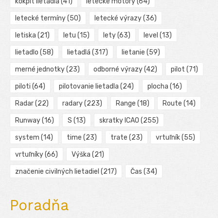
kokpit lietadla
(41)
letecké motory
(64)
letecké termíny
(50)
letecké výrazy
(36)
letiska
(21)
letu
(15)
lety
(63)
level
(13)
lietadlo
(58)
lietadlá
(317)
lietanie
(59)
merné jednotky
(23)
odborné výrazy
(42)
pilot
(71)
piloti
(64)
pilotovanie lietadla
(24)
plocha
(16)
Radar
(22)
radary
(223)
Range
(18)
Route
(14)
Runway
(16)
S
(13)
skratky ICAO
(255)
system
(14)
time
(23)
trate
(23)
vrtuľník
(55)
vrtuľníky
(66)
Výška
(21)
značenie civilných lietadiel
(217)
Čas
(34)
Poradňa