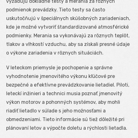
vyžadujú dôkladné testy a merania za rôznych
podmienok prevádzky. Tieto testy sa často
uskutočňujú v špeciálnych skúšobných zariadeniach,
kde je možné vytvoriť štandardizované atmosférické
podmienky. Merania sa vykonávajú za rôznych teplôt,
tlakov a vlhkostí vzduchu, aby sa získali presné údaje
o výkone zariadenia v rôznych situáciách.
V leteckom priemysle je pochopenie a správne
vyhodnotenie jmenovitého výkonu kľúčové pre
bezpečné a efektívne prevádzkovanie lietadiel. Piloti,
leteckí inžinieri a technici musia poznať jmenovitý
výkon motorov a pohonných systémov, aby mohli
riadiť lietadlo v súlade s jeho možnosťami a
obmedzeniami. Tieto informácie sú tiež dôležité pri
plánovaní letov a výpočte doletu a rýchlosti lietadla.