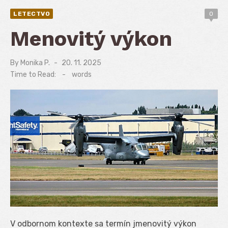
LETECTVO
0
Menovitý výkon
By
Monika P.
Posted
20. 11. 2025
on
Time to Read:
-
words
V odbornom kontexte sa termín jmenovitý výkon