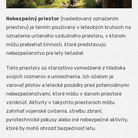
Nebezpečný priestor
(nasledovaný označením
priestoru) je termín používaný v leteckých kruhoch na
označenie určeného vzdušného priestoru, v ktorom
môžu prebiehať činnosti, ktoré predstavujú
nebezpečenstvo pre lety lietadiel.
Tieto priestory sú starostlivo vymedzené z hľadiska
svojich rozmerov a umiestnenia. Ich účelom je
varovať pilotov a letecké posádky pred potenciálnymi
nebezpečenstvami, ktoré môžu v danom priestore
vzniknúť. Aktivity v takýchto priestoroch môžu
zahŕňať vojenské cvičenia, streľbu zbraní,
pyrotechnické pokusy alebo iné nebezpečné aktivity,
ktoré by mohli ohroziť bezpečnosť letu.