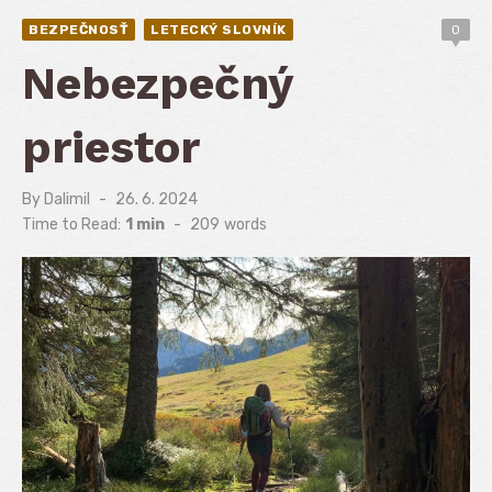
BEZPEČNOSŤ
LETECKÝ SLOVNÍK
0
Nebezpečný
priestor
By
Dalimil
Posted
26. 6. 2024
on
Time to Read:
1 min
-
209
words