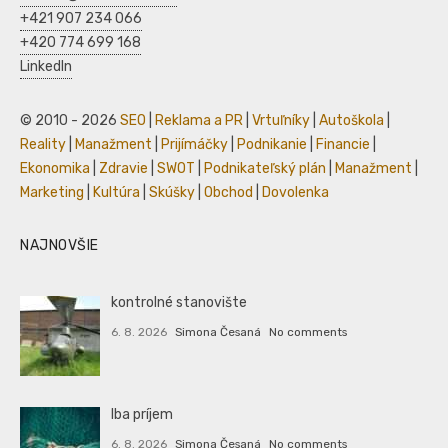
+421 907 234 066
+420 774 699 168
LinkedIn
© 2010 - 2026
SEO
|
Reklama a PR
|
Vrtuľníky
|
Autoškola
|
Reality
|
Manažment
|
Prijímáčky
|
Podnikanie
|
Financie
|
Ekonomika
|
Zdravie
|
SWOT
|
Podnikateľský plán
|
Manažment
|
Marketing
|
Kultúra
|
Skúšky
|
Obchod
|
Dovolenka
NAJNOVŠIE
kontrolné stanovište
6. 8. 2026
Simona Česaná
No comments
Iba príjem
6. 8. 2026
Simona Česaná
No comments