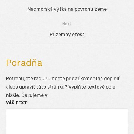
Navigácia
Previous
Nadmorská výška na povrchu zeme
v
post:
Next
článku
Next
Prízemný efekt
post:
Poradňa
Potrebujete radu? Chcete pridať komentár, doplniť
alebo upraviť túto stránku? Vyplňte textové pole
nižšie. Ďakujeme ♥
VÁŠ TEXT