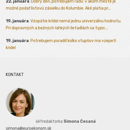
22. januára
:
Dobrý deň, potrebujem radu: v akom meste je
možné podať listovú zásielku do Kolumbie. Aké platia pr...
19. januára
:
Vzopätie krídel nemá jednu univerzálnu hodnotu.
Pri dopravných a bežných ľahkých lietadlách sa typic...
19. januára
:
Potrebujem poradiť kolko stupňov ma vzepetí
kridel
KONTAKT
šéfredaktorka
Simona Česaná
simona@euroekonom.sk