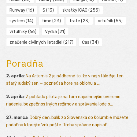
Runway
(16)
S
(13)
skratky ICAO
(255)
system
(14)
time
(23)
trate
(23)
vrtuľník
(55)
vrtuľníky
(66)
Výška
(21)
značenie civilných lietadiel
(217)
Čas
(34)
Poradňa
2. apríla
:
Na Artemis 2 je nádherné to, že v nej stále žije ten
starý ľudský sen — pozrieť sa hore na oblohu a ...
2. apríla
:
Z pohľadu pilota je na tom najcennejšie overenie
riadenia, bezpečnostných režimov a správania lode p...
27. marca
:
Dobrý deň, balík zo Slovenska do Kolumbie môžete
podať na ktorejkoľvek pošte. Treba správne napísať ...