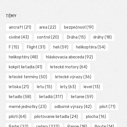
TÉMY
aircraft
(21)
area
(22)
bezpečnosť
(19)
civilné
(43)
control
(20)
Dráha
(15)
dráhy
(18)
F
(15)
Flight
(31)
heli
(59)
helikoptéra
(54)
helikoptéry
(48)
hláskovacia abeceda
(92)
kokpit lietadla
(41)
letecké motory
(64)
letecké termíny
(50)
letecké výrazy
(36)
letiska
(21)
letu
(15)
lety
(63)
level
(13)
lietadlo
(58)
lietadlá
(317)
lietanie
(59)
merné jednotky
(23)
odborné výrazy
(42)
pilot
(71)
piloti
(64)
pilotovanie lietadla
(24)
plocha
(16)
Radar
(22)
radary
(223)
Range
(18)
Route
(14)