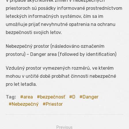
V prípade akýchkoľvek zmien v nebezpečných
priestoroch sú posádky informované prostredníctvom
leteckých informačných systémov, čím sa im
umožňuje prijať nevyhnutné opatrenia na ochranu
bezpečnosti svojich letov.
Nebezpečný prostor (následováno označením
prostoru) – Danger area (followed by identification)
Vzdušný prostor vymezených rozměrů, ve kterém
mohou v určité době probíhat činnosti nebezpečné
pro let letadla.
Tag:
area
bezpečnosť
D
Danger
Nebezpečný
Priestor
Previous