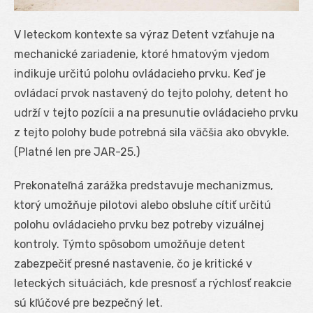
V leteckom kontexte sa výraz Detent vzťahuje na
mechanické zariadenie, ktoré hmatovým vjedom
indikuje určitú polohu ovládacieho prvku. Keď je
ovládací prvok nastavený do tejto polohy, detent ho
udrží v tejto pozícii a na presunutie ovládacieho prvku
z tejto polohy bude potrebná sila väčšia ako obvykle.
(Platné len pre JAR-25.)
Prekonateľná zarážka predstavuje mechanizmus,
ktorý umožňuje pilotovi alebo obsluhe cítiť určitú
polohu ovládacieho prvku bez potreby vizuálnej
kontroly. Týmto spôsobom umožňuje detent
zabezpečiť presné nastavenie, čo je kritické v
leteckých situáciách, kde presnosť a rýchlosť reakcie
sú kľúčové pre bezpečný let.