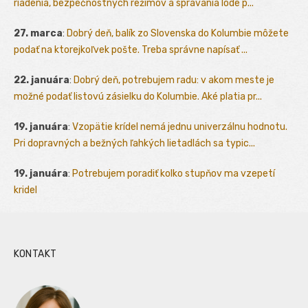
riadenia, bezpečnostných režimov a správania lode p...
27. marca
:
Dobrý deň, balík zo Slovenska do Kolumbie môžete
podať na ktorejkoľvek pošte. Treba správne napísať ...
22. januára
:
Dobrý deň, potrebujem radu: v akom meste je
možné podať listovú zásielku do Kolumbie. Aké platia pr...
19. januára
:
Vzopätie krídel nemá jednu univerzálnu hodnotu.
Pri dopravných a bežných ľahkých lietadlách sa typic...
19. januára
:
Potrebujem poradiť kolko stupňov ma vzepetí
kridel
KONTAKT