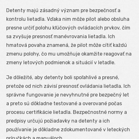
Detenty majú zásadný význam pre bezpečnosť a
kontrolu lietadla. Vďaka nim môže pilot alebo obsluha
presne určiť polohu kľúčových ovládacích prvkov, čím
sa zvyšuje presnosť manévrovania lietadla. Ich
hmatová povaha znamená, že pilot môže cítiť každú
zmenu polohy, čo mu umožňuje okamžite reagovať na
zmeny letových podmienok a situácií v letadle.
Je dôležité, aby detenty boli spoľahlivé a presné,
pretože od nich závisí presnosť ovládania lietadla. Ich
správne fungovanie je nevyhnutné pre bezpečný let
a preto sú dôkladne testované a overované počas
procesu certifikácie lietadla. Bezpečnostné normy a
predpisy určujú požiadavky na detenty a ich
používanie je dôkladne zdokumentované v leteckých
príručkách a manuáloch.