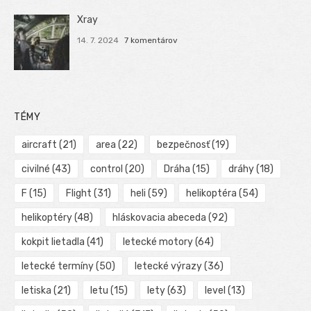
Xray
14. 7. 2024
7 komentárov
TÉMY
aircraft
(21)
area
(22)
bezpečnosť
(19)
civilné
(43)
control
(20)
Dráha
(15)
dráhy
(18)
F
(15)
Flight
(31)
heli
(59)
helikoptéra
(54)
helikoptéry
(48)
hláskovacia abeceda
(92)
kokpit lietadla
(41)
letecké motory
(64)
letecké termíny
(50)
letecké výrazy
(36)
letiska
(21)
letu
(15)
lety
(63)
level
(13)