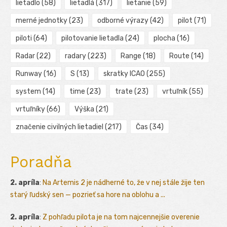
lietadlo
(58)
lietadlá
(317)
lietanie
(59)
merné jednotky
(23)
odborné výrazy
(42)
pilot
(71)
piloti
(64)
pilotovanie lietadla
(24)
plocha
(16)
Radar
(22)
radary
(223)
Range
(18)
Route
(14)
Runway
(16)
S
(13)
skratky ICAO
(255)
system
(14)
time
(23)
trate
(23)
vrtuľník
(55)
vrtuľníky
(66)
Výška
(21)
značenie civilných lietadiel
(217)
Čas
(34)
Poradňa
2. apríla
:
Na Artemis 2 je nádherné to, že v nej stále žije ten
starý ľudský sen — pozrieť sa hore na oblohu a ...
2. apríla
:
Z pohľadu pilota je na tom najcennejšie overenie