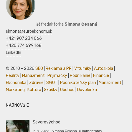
šéfredaktorka
Simona Česaná
simona@euroekonom.sk
+421 907 234 066
+420 774 699 168
LinkedIn
© 2010 - 2026
SEO
|
Reklama a PR
|
Vrtuľníky
|
Autoškola
|
Reality
|
Manažment
|
Prijímáčky
|
Podnikanie
|
Financie
|
Ekonomika
|
Zdravie
|
SWOT
|
Podnikateľský plán
|
Manažment
|
Marketing
|
Kultúra
|
Skúšky
|
Obchod
|
Dovolenka
NAJNOVŠIE
Severovýchod
9. 8. 2026
Simona Česaná
5 komentárov