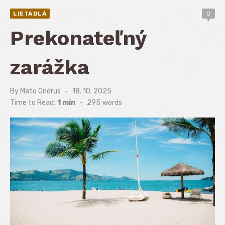
LIETADLÁ
0
Prekonateľný
zarážka
By
Mato Ondrus
Posted
18. 10. 2025
on
Time to Read:
1 min
-
295
words