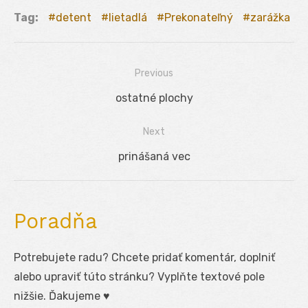
Tag:
detent
lietadlá
Prekonateľný
zarážka
Previous
Navigácia
Previous
ostatné plochy
v
post:
Next
článku
Next
prinášaná vec
post:
Poradňa
Potrebujete radu? Chcete pridať komentár, doplniť
alebo upraviť túto stránku? Vyplňte textové pole
nižšie. Ďakujeme ♥