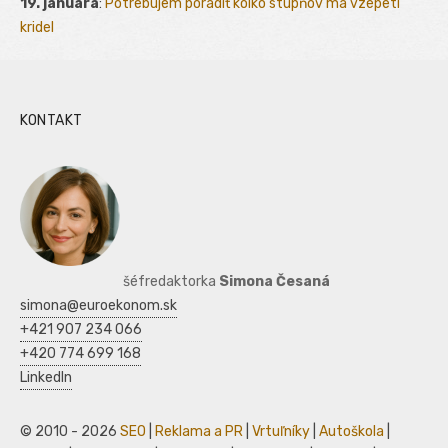
19. januára
:
Potrebujem poradiť kolko stupňov ma vzepetí
kridel
KONTAKT
šéfredaktorka
Simona Česaná
simona@euroekonom.sk
+421 907 234 066
+420 774 699 168
LinkedIn
© 2010 - 2026
SEO
|
Reklama a PR
|
Vrtuľníky
|
Autoškola
|