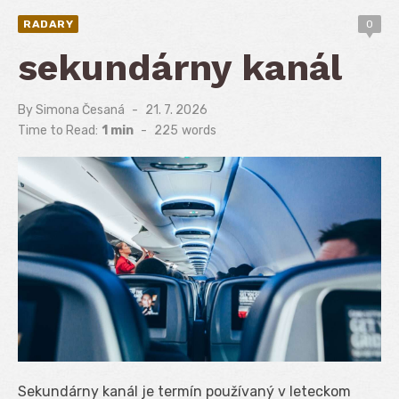
RADARY
0
sekundárny kanál
By
Simona Česaná
Posted
21. 7. 2026
on
Time to Read:
1 min
-
225
words
Sekundárny kanál je termín používaný v leteckom