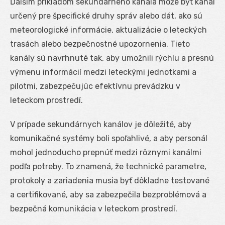
Ďalším príkladom sekundárneho kanála môže byť kanál
určený pre špecifické druhy správ alebo dát, ako sú
meteorologické informácie, aktualizácie o leteckých
trasách alebo bezpečnostné upozornenia. Tieto
kanály sú navrhnuté tak, aby umožnili rýchlu a presnú
výmenu informácií medzi leteckými jednotkami a
pilotmi, zabezpečujúc efektívnu prevádzku v
leteckom prostredí.
V prípade sekundárnych kanálov je dôležité, aby
komunikačné systémy boli spoľahlivé, a aby personál
mohol jednoducho prepnúť medzi rôznymi kanálmi
podľa potreby. To znamená, že technické parametre,
protokoly a zariadenia musia byť dôkladne testované
a certifikované, aby sa zabezpečila bezproblémová a
bezpečná komunikácia v leteckom prostredí.