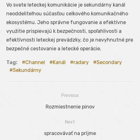
Vo svete leteckej komunikácie je sekundárny kanál
neoddeliteľnou súčasťou celkového komunikačného
ekosystému. Jeho správne fungovanie a efektívne
využitie prispievajú k bezpečnosti, spoľahlivosti a
efektívnosti leteckej prevádzky, čo je nevyhnutné pre
bezpečné cestovanie a letecké operácie.
Tag:
Channel
Kanál
radary
Secondary
Sekundárny
Previous
Navigácia
Previous
Rozmiestnenie pinov
v
post:
Next
článku
Next
spracovávať na príjme