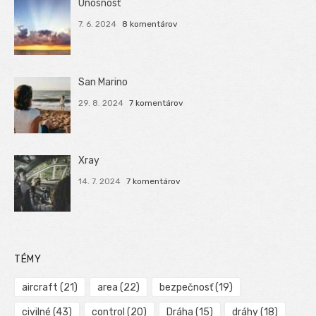
Únosnosť
7. 6. 2024
8 komentárov
San Marino
29. 8. 2024
7 komentárov
Xray
14. 7. 2024
7 komentárov
TÉMY
aircraft
(21)
area
(22)
bezpečnosť
(19)
civilné
(43)
control
(20)
Dráha
(15)
dráhy
(18)