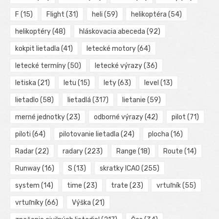
F
(15)
Flight
(31)
heli
(59)
helikoptéra
(54)
helikoptéry
(48)
hláskovacia abeceda
(92)
kokpit lietadla
(41)
letecké motory
(64)
letecké termíny
(50)
letecké výrazy
(36)
letiska
(21)
letu
(15)
lety
(63)
level
(13)
lietadlo
(58)
lietadlá
(317)
lietanie
(59)
merné jednotky
(23)
odborné výrazy
(42)
pilot
(71)
piloti
(64)
pilotovanie lietadla
(24)
plocha
(16)
Radar
(22)
radary
(223)
Range
(18)
Route
(14)
Runway
(16)
S
(13)
skratky ICAO
(255)
system
(14)
time
(23)
trate
(23)
vrtuľník
(55)
vrtuľníky
(66)
Výška
(21)