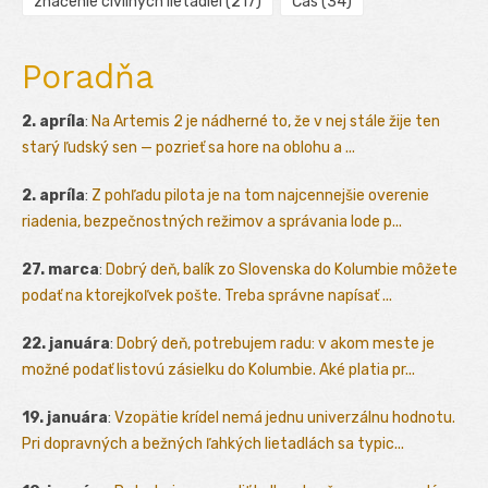
značenie civilných lietadiel
(217)
Čas
(34)
Poradňa
2. apríla
:
Na Artemis 2 je nádherné to, že v nej stále žije ten
starý ľudský sen — pozrieť sa hore na oblohu a ...
2. apríla
:
Z pohľadu pilota je na tom najcennejšie overenie
riadenia, bezpečnostných režimov a správania lode p...
27. marca
:
Dobrý deň, balík zo Slovenska do Kolumbie môžete
podať na ktorejkoľvek pošte. Treba správne napísať ...
22. januára
:
Dobrý deň, potrebujem radu: v akom meste je
možné podať listovú zásielku do Kolumbie. Aké platia pr...
19. januára
:
Vzopätie krídel nemá jednu univerzálnu hodnotu.
Pri dopravných a bežných ľahkých lietadlách sa typic...