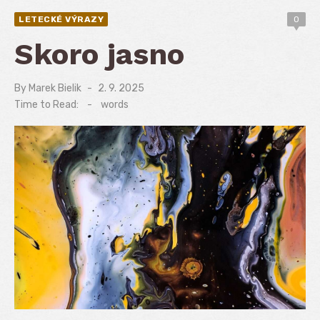
LETECKÉ VÝRAZY
0
Skoro jasno
By
Marek Bielik
Posted
2. 9. 2025
on
Time to Read:
-
words