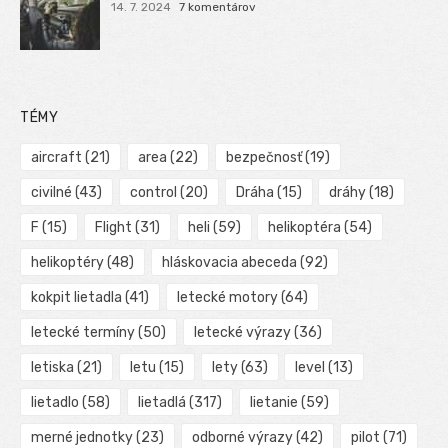
14. 7. 2024
7 komentárov
TÉMY
aircraft
(21)
area
(22)
bezpečnosť
(19)
civilné
(43)
control
(20)
Dráha
(15)
dráhy
(18)
F
(15)
Flight
(31)
heli
(59)
helikoptéra
(54)
helikoptéry
(48)
hláskovacia abeceda
(92)
kokpit lietadla
(41)
letecké motory
(64)
letecké termíny
(50)
letecké výrazy
(36)
letiska
(21)
letu
(15)
lety
(63)
level
(13)
lietadlo
(58)
lietadlá
(317)
lietanie
(59)
merné jednotky
(23)
odborné výrazy
(42)
pilot
(71)