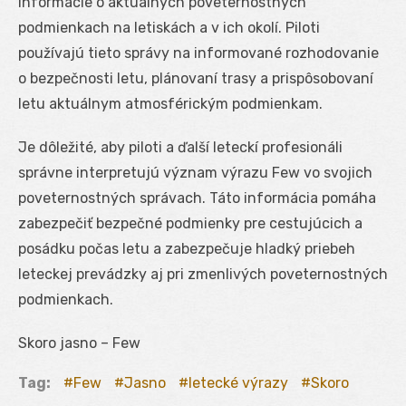
informácie o aktuálnych poveternostných
podmienkach na letiskách a v ich okolí. Piloti
používajú tieto správy na informované rozhodovanie
o bezpečnosti letu, plánovaní trasy a prispôsobovaní
letu aktuálnym atmosférickým podmienkam.
Je dôležité, aby piloti a ďalší leteckí profesionáli
správne interpretujú význam výrazu Few vo svojich
poveternostných správach. Táto informácia pomáha
zabezpečiť bezpečné podmienky pre cestujúcich a
posádku počas letu a zabezpečuje hladký priebeh
leteckej prevádzky aj pri zmenlivých poveternostných
podmienkach.
Skoro jasno – Few
Tag:
Few
Jasno
letecké výrazy
Skoro