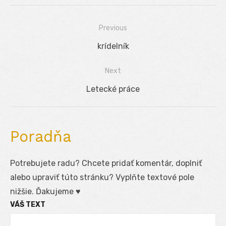
Previous
Navigácia
Previous
krídelník
v
post:
Next
článku
Next
Letecké práce
post:
Poradňa
Potrebujete radu? Chcete pridať komentár, doplniť
alebo upraviť túto stránku? Vyplňte textové pole
nižšie. Ďakujeme ♥
VÁŠ TEXT