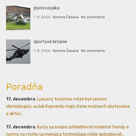
plynová páka
7. 8. 2026
Simona Česaná
No comments
športové lietanie
7. 8. 2026
Simona Česaná
No comments
Poradňa
17. decembra
:
Luxusný turizmus môže byť cenovo
obmedzujúci, avšak Kapverdy majú rôzne možnosti ubytovania
a aktiví...
17. decembra
:
Kurzy sa snažia zohľadňovať moderné trendy a
normy, no rýchlo sa meniaca technológia môže spôsobovať...