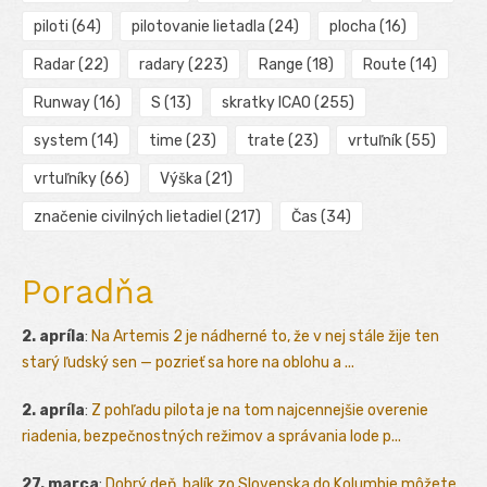
piloti
(64)
pilotovanie lietadla
(24)
plocha
(16)
Radar
(22)
radary
(223)
Range
(18)
Route
(14)
Runway
(16)
S
(13)
skratky ICAO
(255)
system
(14)
time
(23)
trate
(23)
vrtuľník
(55)
vrtuľníky
(66)
Výška
(21)
značenie civilných lietadiel
(217)
Čas
(34)
Poradňa
2. apríla
:
Na Artemis 2 je nádherné to, že v nej stále žije ten
starý ľudský sen — pozrieť sa hore na oblohu a ...
2. apríla
:
Z pohľadu pilota je na tom najcennejšie overenie
riadenia, bezpečnostných režimov a správania lode p...
27. marca
:
Dobrý deň, balík zo Slovenska do Kolumbie môžete