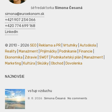
šéfredaktorka
Simona Česaná
simona@euroekonom.sk
+421 907 234 066
+420 774 699 168
LinkedIn
© 2010 - 2026
SEO
|
Reklama a PR
|
Vrtuľníky
|
Autoškola
|
Reality
|
Manažment
|
Prijímáčky
|
Podnikanie
|
Financie
|
Ekonomika
|
Zdravie
|
SWOT
|
Podnikateľský plán
|
Manažment
|
Marketing
|
Kultúra
|
Skúšky
|
Obchod
|
Dovolenka
NAJNOVŠIE
vstup vzduchu
8. 8. 2026
Simona Česaná
No comments