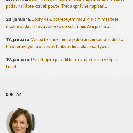
podať na ktorejkoľvek pošte. Treba správne napísať ...
22. januára
:
Dobrý deň, potrebujem radu: v akom meste je
možné podať listovú zásielku do Kolumbie. Aké platia pr...
19. januára
:
Vzopätie krídel nemá jednu univerzálnu hodnotu.
Pri dopravných a bežných ľahkých lietadlách sa typic...
19. januára
:
Potrebujem poradiť kolko stupňov ma vzepetí
kridel
KONTAKT