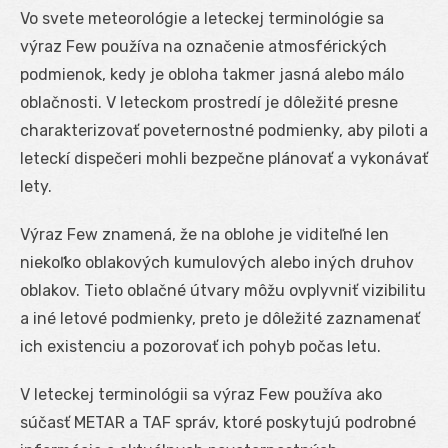
Vo svete meteorológie a leteckej terminológie sa
výraz Few používa na označenie atmosférických
podmienok, kedy je obloha takmer jasná alebo málo
oblačnosti. V leteckom prostredí je dôležité presne
charakterizovať poveternostné podmienky, aby piloti a
leteckí dispečeri mohli bezpečne plánovať a vykonávať
lety.
Výraz Few znamená, že na oblohe je viditeľné len
niekoľko oblakových kumulových alebo iných druhov
oblakov. Tieto oblačné útvary môžu ovplyvniť vizibilitu
a iné letové podmienky, preto je dôležité zaznamenať
ich existenciu a pozorovať ich pohyb počas letu.
V leteckej terminológii sa výraz Few používa ako
súčasť METAR a TAF správ, ktoré poskytujú podrobné