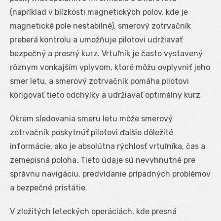
(napríklad v blízkosti magnetických polov, kde je
magnetické pole nestabilné), smerový zotrvačník
preberá kontrolu a umožňuje pilotovi udržiavať
bezpečný a presný kurz. Vrtuľník je často vystavený
rôznym vonkajším vplyvom, ktoré môžu ovplyvniť jeho
smer letu, a smerový zotrvačník pomáha pilotovi
korigovať tieto odchýlky a udržiavať optimálny kurz.
Okrem sledovania smeru letu môže smerový
zotrvačník poskytnúť pilotovi ďalšie dôležité
informácie, ako je absolútna rýchlosť vrtuľníka, čas a
zemepisná poloha. Tieto údaje sú nevyhnutné pre
správnu navigáciu, predvídanie prípadných problémov
a bezpečné pristátie.
V zložitých leteckých operáciách, kde presná