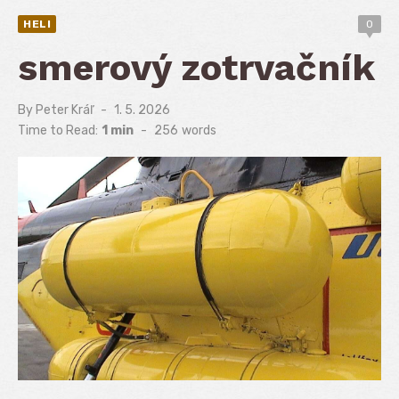
HELI
0
smerový zotrvačník
By
Peter Kráľ
Posted
1. 5. 2026
on
Time to Read:
1 min
-
256
words