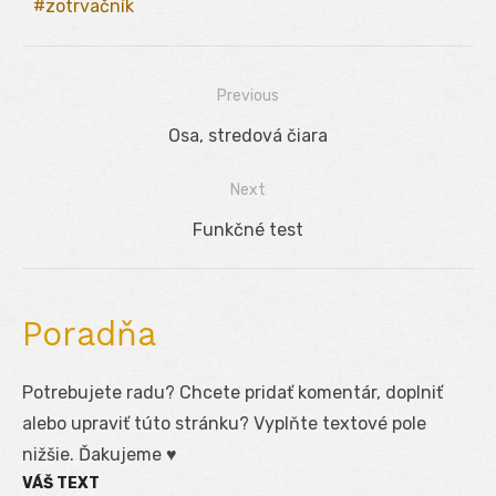
zotrvačník
Previous
Navigácia
Previous
Osa, stredová čiara
v
post:
Next
článku
Next
Funkčné test
post:
Poradňa
Potrebujete radu? Chcete pridať komentár, doplniť
alebo upraviť túto stránku? Vyplňte textové pole
nižšie. Ďakujeme ♥
VÁŠ TEXT