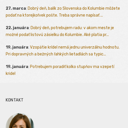
27. marca
:
Dobrý deň, balík zo Slovenska do Kolumbie môžete
podať na ktorejkoľvek pošte. Treba správne napísať ...
22. januára
:
Dobrý deň, potrebujem radu: v akom meste je
možné podať listovú zásielku do Kolumbie. Aké platia pr...
19. januára
:
Vzopätie krídel nemá jednu univerzálnu hodnotu.
Pri dopravných a bežných ľahkých lietadlách sa typic...
19. januára
:
Potrebujem poradiť kolko stupňov ma vzepetí
kridel
KONTAKT