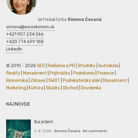
šéfredaktorka
Simona Česaná
simona@euroekonom.sk
+421 907 234 066
+420 774 699 168
LinkedIn
© 2010 - 2026
SEO
|
Reklama a PR
|
Vrtuľníky
|
Autoškola
|
Reality
|
Manažment
|
Prijímáčky
|
Podnikanie
|
Financie
|
Ekonomika
|
Zdravie
|
SWOT
|
Podnikateľský plán
|
Manažment
|
Marketing
|
Kultúra
|
Skúšky
|
Obchod
|
Dovolenka
NAJNOVŠIE
Iba príjem
6. 8. 2026
Simona Česaná
No comments