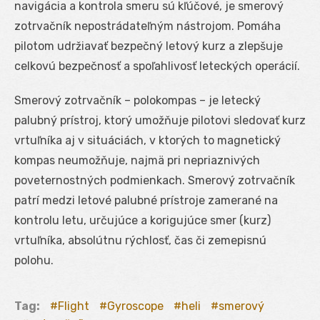
navigácia a kontrola smeru sú kľúčové, je smerový
zotrvačník nepostrádateľným nástrojom. Pomáha
pilotom udržiavať bezpečný letový kurz a zlepšuje
celkovú bezpečnosť a spoľahlivosť leteckých operácií.
Smerový zotrvačník – polokompas – je letecký
palubný prístroj, ktorý umožňuje pilotovi sledovať kurz
vrtuľníka aj v situáciách, v ktorých to magnetický
kompas neumožňuje, najmä pri nepriaznivých
poveternostných podmienkach. Smerový zotrvačník
patrí medzi letové palubné prístroje zamerané na
kontrolu letu, určujúce a korigujúce smer (kurz)
vrtuľníka, absolútnu rýchlosť, čas či zemepisnú
polohu.
Tag:
Flight
Gyroscope
heli
smerový