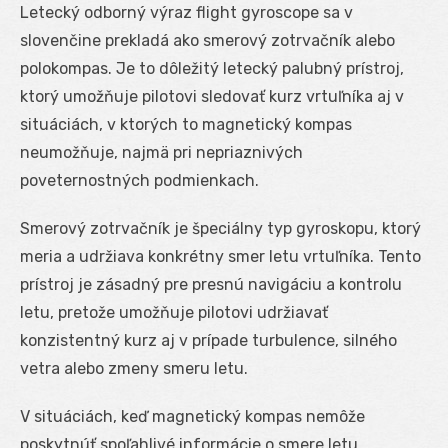
Letecký odborný výraz flight gyroscope sa v
slovenčine prekladá ako smerový zotrvačník alebo
polokompas. Je to dôležitý letecký palubný prístroj,
ktorý umožňuje pilotovi sledovať kurz vrtuľníka aj v
situáciách, v ktorých to magnetický kompas
neumožňuje, najmä pri nepriaznivých
poveternostných podmienkach.
Smerový zotrvačník je špeciálny typ gyroskopu, ktorý
meria a udržiava konkrétny smer letu vrtuľníka. Tento
prístroj je zásadný pre presnú navigáciu a kontrolu
letu, pretože umožňuje pilotovi udržiavať
konzistentný kurz aj v prípade turbulence, silného
vetra alebo zmeny smeru letu.
V situáciách, keď magnetický kompas nemôže
poskytnúť spoľahlivé informácie o smere letu