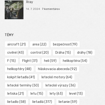
Xray
14. 7. 2024
7 komentárov
TÉMY
aircraft
(21)
area
(22)
bezpečnosť
(19)
civilné
(43)
control
(20)
Dráha
(15)
dráhy
(18)
F
(15)
Flight
(31)
heli
(59)
helikoptéra
(54)
helikoptéry
(48)
hláskovacia abeceda
(92)
kokpit lietadla
(41)
letecké motory
(64)
letecké termíny
(50)
letecké výrazy
(36)
letiska
(21)
letu
(15)
lety
(63)
level
(13)
lietadlo
(58)
lietadlá
(317)
lietanie
(59)