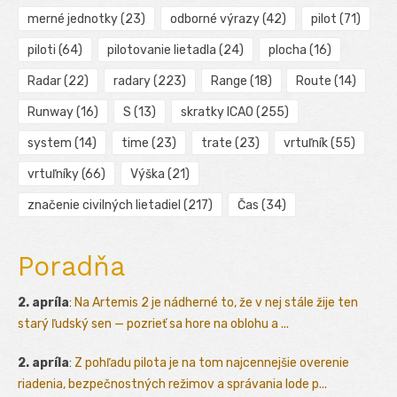
merné jednotky
(23)
odborné výrazy
(42)
pilot
(71)
piloti
(64)
pilotovanie lietadla
(24)
plocha
(16)
Radar
(22)
radary
(223)
Range
(18)
Route
(14)
Runway
(16)
S
(13)
skratky ICAO
(255)
system
(14)
time
(23)
trate
(23)
vrtuľník
(55)
vrtuľníky
(66)
Výška
(21)
značenie civilných lietadiel
(217)
Čas
(34)
Poradňa
2. apríla
:
Na Artemis 2 je nádherné to, že v nej stále žije ten
starý ľudský sen — pozrieť sa hore na oblohu a ...
2. apríla
:
Z pohľadu pilota je na tom najcennejšie overenie
riadenia, bezpečnostných režimov a správania lode p...