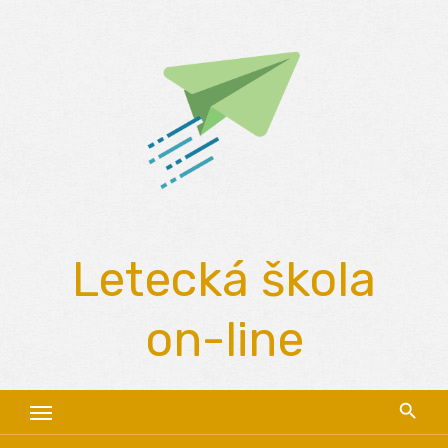
Skip
to
content
Letecká škola
on-line