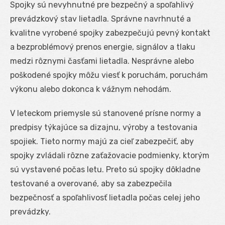
Spojky sú nevyhnutné pre bezpečný a spoľahlivý
prevádzkový stav lietadla. Správne navrhnuté a
kvalitne vyrobené spojky zabezpečujú pevný kontakt
a bezproblémový prenos energie, signálov a tlaku
medzi rôznymi časťami lietadla. Nesprávne alebo
poškodené spojky môžu viesť k poruchám, poruchám
výkonu alebo dokonca k vážnym nehodám.
V leteckom priemysle sú stanovené prísne normy a
predpisy týkajúce sa dizajnu, výroby a testovania
spojiek. Tieto normy majú za cieľ zabezpečiť, aby
spojky zvládali rôzne zaťažovacie podmienky, ktorým
sú vystavené počas letu. Preto sú spojky dôkladne
testované a overované, aby sa zabezpečila
bezpečnosť a spoľahlivosť lietadla počas celej jeho
prevádzky.