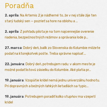
Poradňa
2. apríla
:
Na Artemis 2 je nádherné to, že v nej stále žije ten
starý ľudský sen — pozrieť sa hore na oblohu a ...
2. apríla
:
Z pohľadu pilota je na tom najcennejšie overenie
riadenia, bezpečnostných režimov a správania lode p...
27. marca
:
Dobrý deň, balík zo Slovenska do Kolumbie môžete
podať na ktorejkoľvek pošte. Treba správne napísať ...
22. januára
:
Dobrý deň, potrebujem radu: v akom meste je
možné podať listovú zásielku do Kolumbie. Aké platia pr...
19. januára
:
Vzopätie krídel nemá jednu univerzálnu hodnotu.
Pri dopravných a bežných ľahkých lietadlách sa typic...
19. januára
:
Potrebujem poradiť kolko stupňov ma vzepetí
kridel