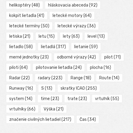
helikoptéry
(48)
hláskovacia abeceda
(92)
kokpit lietadla
(41)
letecké motory
(64)
letecké termíny
(50)
letecké výrazy
(36)
letiska
(21)
letu
(15)
lety
(63)
level
(13)
lietadlo
(58)
lietadlá
(317)
lietanie
(59)
merné jednotky
(23)
odborné výrazy
(42)
pilot
(71)
piloti
(64)
pilotovanie lietadla
(24)
plocha
(16)
Radar
(22)
radary
(223)
Range
(18)
Route
(14)
Runway
(16)
S
(13)
skratky ICAO
(255)
system
(14)
time
(23)
trate
(23)
vrtuľník
(55)
vrtuľníky
(66)
Výška
(21)
značenie civilných lietadiel
(217)
Čas
(34)