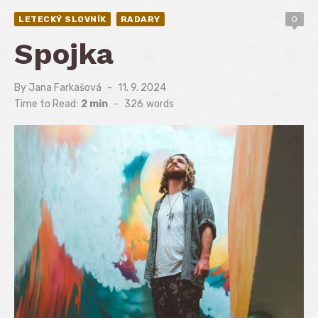
LETECKÝ SLOVNÍK
RADARY
0
Spojka
By
Jana Farkašová
Posted
11. 9. 2024
on
Time to Read:
2 min
-
326
words