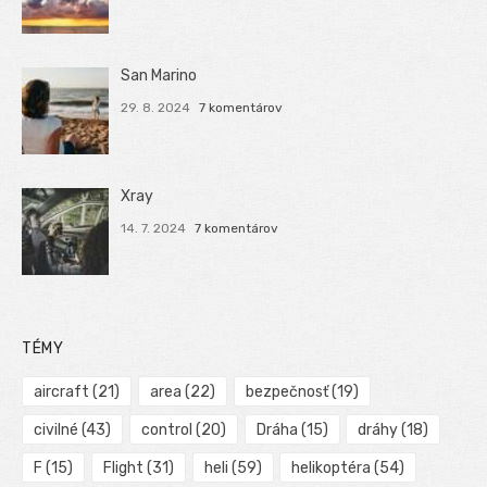
San Marino
29. 8. 2024
7 komentárov
Xray
14. 7. 2024
7 komentárov
TÉMY
aircraft
(21)
area
(22)
bezpečnosť
(19)
civilné
(43)
control
(20)
Dráha
(15)
dráhy
(18)
F
(15)
Flight
(31)
heli
(59)
helikoptéra
(54)