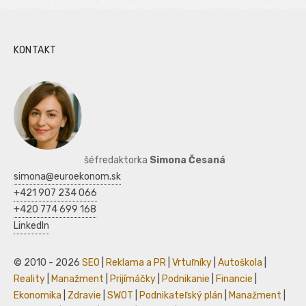
KONTAKT
šéfredaktorka
Simona Česaná
simona@euroekonom.sk
+421 907 234 066
+420 774 699 168
LinkedIn
© 2010 - 2026
SEO
|
Reklama a PR
|
Vrtuľníky
|
Autoškola
|
Reality
|
Manažment
|
Prijímáčky
|
Podnikanie
|
Financie
|
Ekonomika
|
Zdravie
|
SWOT
|
Podnikateľský plán
|
Manažment
|