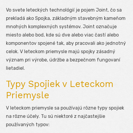
Vo svete leteckých technológií je pojem Joint, čo sa
prekladá ako Spojka, základným stavebným kameňom
mnohých komplexných systémov. Joint označuje
miesto alebo bod, kde sú dve alebo viac častí alebo
komponentov spojené tak, aby pracovali ako jednotný
celok. V leteckom priemysle majú spojky zásadný
význam pri výrobe, údržbe a bezpečnom fungovaní
lietadiel.
Typy Spojiek v Leteckom
Priemysle
V leteckom priemysle sa používajú rôzne typy spojiek
na rôzne účely. Tu sú niektoré z najčastejšie
používaných typov: