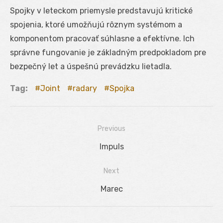
Spojky v leteckom priemysle predstavujú kritické
spojenia, ktoré umožňujú rôznym systémom a
komponentom pracovať súhlasne a efektívne. Ich
správne fungovanie je základným predpokladom pre
bezpečný let a úspešnú prevádzku lietadla.
Tag:
Joint
radary
Spojka
Previous
Navigácia
Previous
Impuls
v
post:
Next
článku
Next
Marec
post: