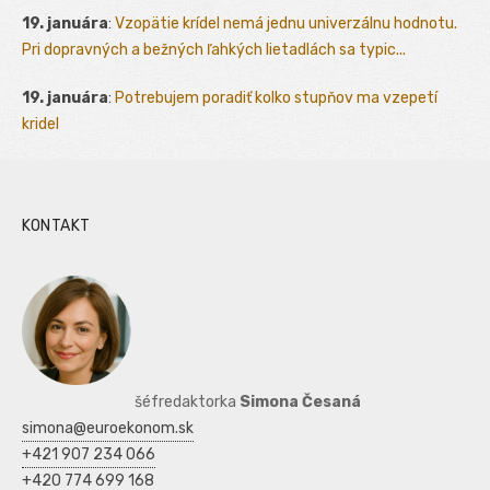
19. januára
:
Vzopätie krídel nemá jednu univerzálnu hodnotu.
Pri dopravných a bežných ľahkých lietadlách sa typic...
19. januára
:
Potrebujem poradiť kolko stupňov ma vzepetí
kridel
KONTAKT
šéfredaktorka
Simona Česaná
simona@euroekonom.sk
+421 907 234 066
+420 774 699 168