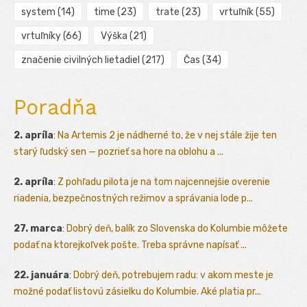
system
(14)
time
(23)
trate
(23)
vrtuľník
(55)
vrtuľníky
(66)
Výška
(21)
značenie civilných lietadiel
(217)
Čas
(34)
Poradňa
2. apríla
:
Na Artemis 2 je nádherné to, že v nej stále žije ten
starý ľudský sen — pozrieť sa hore na oblohu a ...
2. apríla
:
Z pohľadu pilota je na tom najcennejšie overenie
riadenia, bezpečnostných režimov a správania lode p...
27. marca
:
Dobrý deň, balík zo Slovenska do Kolumbie môžete
podať na ktorejkoľvek pošte. Treba správne napísať ...
22. januára
:
Dobrý deň, potrebujem radu: v akom meste je
možné podať listovú zásielku do Kolumbie. Aké platia pr...