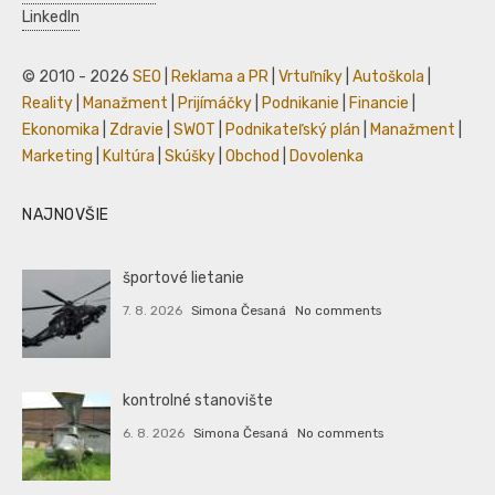
LinkedIn
© 2010 - 2026
SEO
|
Reklama a PR
|
Vrtuľníky
|
Autoškola
|
Reality
|
Manažment
|
Prijímáčky
|
Podnikanie
|
Financie
|
Ekonomika
|
Zdravie
|
SWOT
|
Podnikateľský plán
|
Manažment
|
Marketing
|
Kultúra
|
Skúšky
|
Obchod
|
Dovolenka
NAJNOVŠIE
športové lietanie
7. 8. 2026
Simona Česaná
No comments
kontrolné stanovište
6. 8. 2026
Simona Česaná
No comments