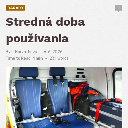
RADARY
0
Stredná doba
používania
By
L. Horváthová
Posted
6. 6. 2026
on
Time to Read:
1 min
-
231
words