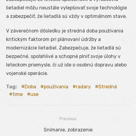
lietadiel môžu neustále vylepšovať svoje technológie
a zabezpečiť, že lietadlá sú vždy v optimálnom stave.
V záverečnom dôsledku je stredná doba používania
kritickým faktorom pri plánovaní údržby a
modernizácie lietadiel. Zabezpečuje, že lietadlá sú
bezpečné, spoľahlivé a schopné plniť svoje úlohy v
leteckom priemysle, či už ide o osobnú dopravu alebo
vojenské operácie.
Tag:
Doba
používania
radary
Stredná
time
use
Previous
Navigácia
Previous
Snímanie, zobrazenie