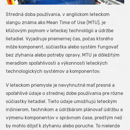
Stredná doba používania, v anglickom leteckom
slangu známa ako Mean Time of Use (MTU), je
kľúčovým pojmom v leteckej technológii a údržbe
lietadiel. Vyjadruje priemernej čas, počas ktorého
môže komponent, súčiastka alebo systém fungovať
bez zlyhania alebo potreby opravy. MTU je dôležitým
meradlom spoľahlivosti a výkonnosti leteckých
technologických systémov a komponentov.
V leteckom priemysle je nevyhnutné mať presné a
spoľahlivé údaje o strednej dobe používania pre rôzne
súčiastky lietadiel. Tieto údaje umožňujú leteckým
inžinierom, technikom a údržbárom plánovať údržbu a
výmenu komponentov v správnom čase, predtým než
by mohlo dôjsť k zlyhaniu alebo poruche. To nielenže