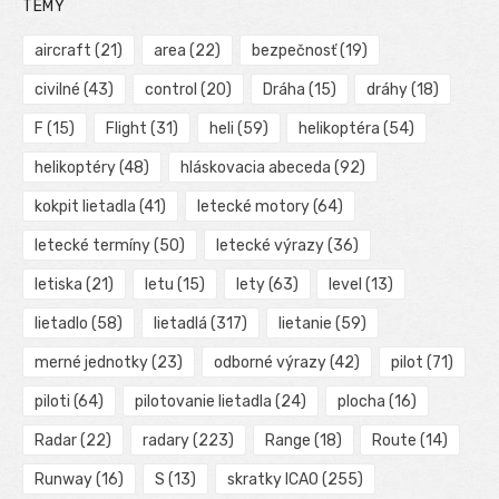
TÉMY
aircraft
(21)
area
(22)
bezpečnosť
(19)
civilné
(43)
control
(20)
Dráha
(15)
dráhy
(18)
F
(15)
Flight
(31)
heli
(59)
helikoptéra
(54)
helikoptéry
(48)
hláskovacia abeceda
(92)
kokpit lietadla
(41)
letecké motory
(64)
letecké termíny
(50)
letecké výrazy
(36)
letiska
(21)
letu
(15)
lety
(63)
level
(13)
lietadlo
(58)
lietadlá
(317)
lietanie
(59)
merné jednotky
(23)
odborné výrazy
(42)
pilot
(71)
piloti
(64)
pilotovanie lietadla
(24)
plocha
(16)
Radar
(22)
radary
(223)
Range
(18)
Route
(14)
Runway
(16)
S
(13)
skratky ICAO
(255)