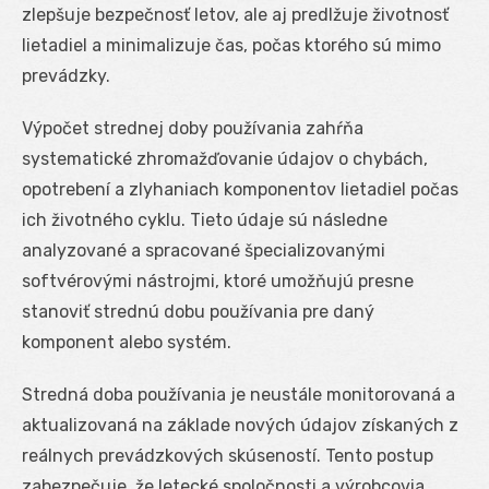
zlepšuje bezpečnosť letov, ale aj predlžuje životnosť
lietadiel a minimalizuje čas, počas ktorého sú mimo
prevádzky.
Výpočet strednej doby používania zahŕňa
systematické zhromažďovanie údajov o chybách,
opotrebení a zlyhaniach komponentov lietadiel počas
ich životného cyklu. Tieto údaje sú následne
analyzované a spracované špecializovanými
softvérovými nástrojmi, ktoré umožňujú presne
stanoviť strednú dobu používania pre daný
komponent alebo systém.
Stredná doba používania je neustále monitorovaná a
aktualizovaná na základe nových údajov získaných z
reálnych prevádzkových skúseností. Tento postup
zabezpečuje, že letecké spoločnosti a výrobcovia