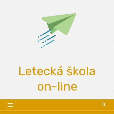
Skip
to
content
Letecká škola
on-line