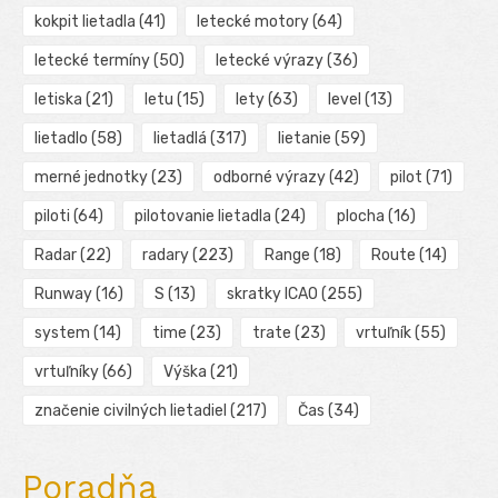
kokpit lietadla
(41)
letecké motory
(64)
letecké termíny
(50)
letecké výrazy
(36)
letiska
(21)
letu
(15)
lety
(63)
level
(13)
lietadlo
(58)
lietadlá
(317)
lietanie
(59)
merné jednotky
(23)
odborné výrazy
(42)
pilot
(71)
piloti
(64)
pilotovanie lietadla
(24)
plocha
(16)
Radar
(22)
radary
(223)
Range
(18)
Route
(14)
Runway
(16)
S
(13)
skratky ICAO
(255)
system
(14)
time
(23)
trate
(23)
vrtuľník
(55)
vrtuľníky
(66)
Výška
(21)
značenie civilných lietadiel
(217)
Čas
(34)
Poradňa