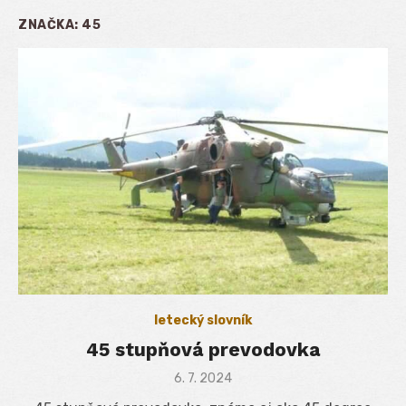
ZNAČKA:
45
letecký slovník
45 stupňová prevodovka
Posted
6. 7. 2024
on