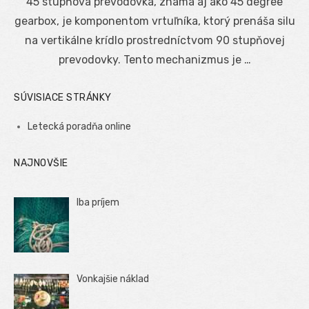
45 stupňová prevodovka, známa aj ako 45 degree
gearbox, je komponentom vrtuľníka, ktorý prenáša silu
na vertikálne krídlo prostredníctvom 90 stupňovej
prevodovky. Tento mechanizmus je …
SÚVISIACE STRÁNKY
Letecká poradňa online
NAJNOVŠIE
Iba príjem
Vonkajšie náklad