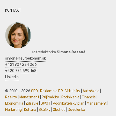
KONTAKT
šéfredaktorka
Simona Česaná
simona@euroekonom.sk
+421 907 234 066
+420 774 699 168
LinkedIn
© 2010 - 2026
SEO
|
Reklama a PR
|
Vrtuľníky
|
Autoškola
|
Reality
|
Manažment
|
Prijímáčky
|
Podnikanie
|
Financie
|
Ekonomika
|
Zdravie
|
SWOT
|
Podnikateľský plán
|
Manažment
|
Marketing
|
Kultúra
|
Skúšky
|
Obchod
|
Dovolenka