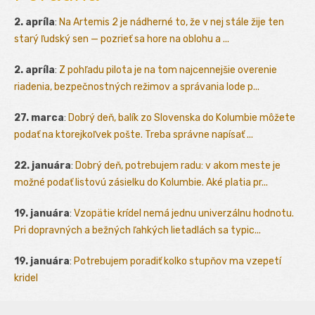
2. apríla
:
Na Artemis 2 je nádherné to, že v nej stále žije ten
starý ľudský sen — pozrieť sa hore na oblohu a ...
2. apríla
:
Z pohľadu pilota je na tom najcennejšie overenie
riadenia, bezpečnostných režimov a správania lode p...
27. marca
:
Dobrý deň, balík zo Slovenska do Kolumbie môžete
podať na ktorejkoľvek pošte. Treba správne napísať ...
22. januára
:
Dobrý deň, potrebujem radu: v akom meste je
možné podať listovú zásielku do Kolumbie. Aké platia pr...
19. januára
:
Vzopätie krídel nemá jednu univerzálnu hodnotu.
Pri dopravných a bežných ľahkých lietadlách sa typic...
19. januára
:
Potrebujem poradiť kolko stupňov ma vzepetí
kridel