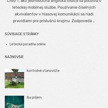
Číslo 7, ako jednoduchá anglická číslica sa používa v
leteckej mobilnej službe. Používanie číselných
ekvivalentov v hlasovej komunikácii sa riadi
pravidlami pre príslušnú krajinu. Zodpovedá …
SÚVISIACE STRÁNKY
Letecká poradňa online
NAJNOVŠIE
kontrolné stanovište
Iba príjem