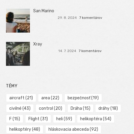
San Marino
29. 8. 2024
7 komentárov
Xray
14. 7. 2024
7 komentárov
TÉMY
aircraft
(21)
area
(22)
bezpečnosť
(19)
civilné
(43)
control
(20)
Dráha
(15)
dráhy
(18)
F
(15)
Flight
(31)
heli
(59)
helikoptéra
(54)
helikoptéry
(48)
hláskovacia abeceda
(92)