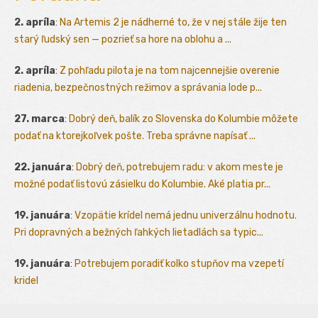
2. apríla
:
Na Artemis 2 je nádherné to, že v nej stále žije ten
starý ľudský sen — pozrieť sa hore na oblohu a ...
2. apríla
:
Z pohľadu pilota je na tom najcennejšie overenie
riadenia, bezpečnostných režimov a správania lode p...
27. marca
:
Dobrý deň, balík zo Slovenska do Kolumbie môžete
podať na ktorejkoľvek pošte. Treba správne napísať ...
22. januára
:
Dobrý deň, potrebujem radu: v akom meste je
možné podať listovú zásielku do Kolumbie. Aké platia pr...
19. januára
:
Vzopätie krídel nemá jednu univerzálnu hodnotu.
Pri dopravných a bežných ľahkých lietadlách sa typic...
19. januára
:
Potrebujem poradiť kolko stupňov ma vzepetí
kridel