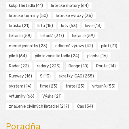
kokpit lietadla
(41)
letecké motory
(64)
letecké termíny
(50)
letecké výrazy
(36)
letiska
(21)
letu
(15)
lety
(63)
level
(13)
lietadlo
(58)
lietadlá
(317)
lietanie
(59)
merné jednotky
(23)
odborné výrazy
(42)
pilot
(71)
piloti
(64)
pilotovanie lietadla
(24)
plocha
(16)
Radar
(22)
radary
(223)
Range
(18)
Route
(14)
Runway
(16)
S
(13)
skratky ICAO
(255)
system
(14)
time
(23)
trate
(23)
vrtuľník
(55)
vrtuľníky
(66)
Výška
(21)
značenie civilných lietadiel
(217)
Čas
(34)
Poradňa