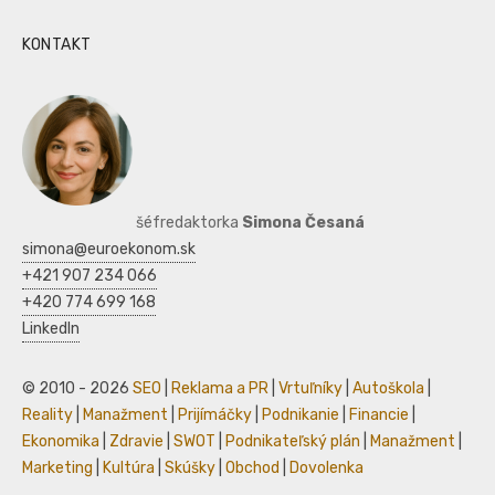
KONTAKT
šéfredaktorka
Simona Česaná
simona@euroekonom.sk
+421 907 234 066
+420 774 699 168
LinkedIn
© 2010 - 2026
SEO
|
Reklama a PR
|
Vrtuľníky
|
Autoškola
|
Reality
|
Manažment
|
Prijímáčky
|
Podnikanie
|
Financie
|
Ekonomika
|
Zdravie
|
SWOT
|
Podnikateľský plán
|
Manažment
|
Marketing
|
Kultúra
|
Skúšky
|
Obchod
|
Dovolenka