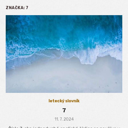
ZNAČKA:
7
letecký slovník
7
Posted
11. 7. 2024
on