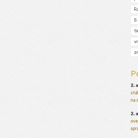
R
S
t
vr
zn
P
2. 
stá
na o
2. 
ove
sprá