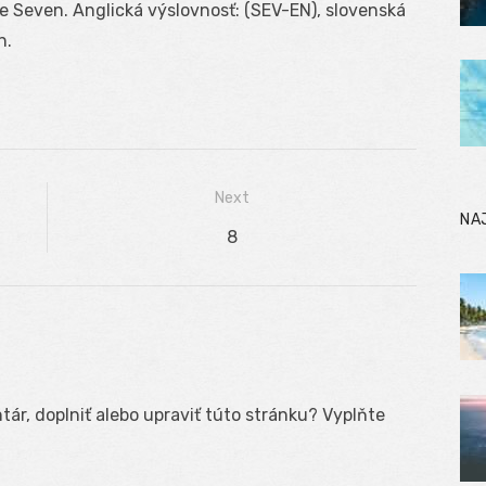
7 je Seven. Anglická výslovnosť: (SEV-EN), slovenská
n.
Next
NA
Next
8
post:
ár, doplniť alebo upraviť túto stránku? Vyplňte