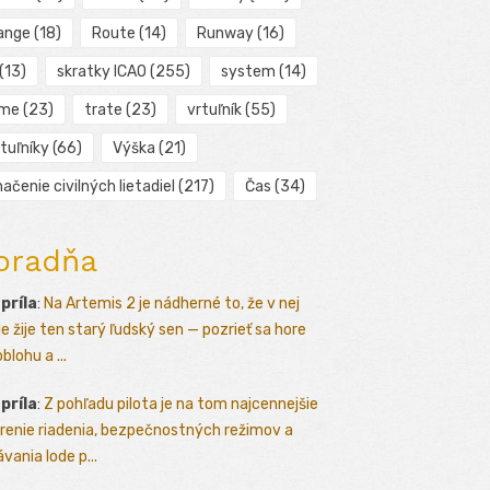
ange
(18)
Route
(14)
Runway
(16)
(13)
skratky ICAO
(255)
system
(14)
ime
(23)
trate
(23)
vrtuľník
(55)
tuľníky
(66)
Výška
(21)
ačenie civilných lietadiel
(217)
Čas
(34)
oradňa
apríla
:
Na Artemis 2 je nádherné to, že v nej
le žije ten starý ľudský sen — pozrieť sa hore
blohu a ...
apríla
:
Z pohľadu pilota je na tom najcennejšie
renie riadenia, bezpečnostných režimov a
vania lode p...