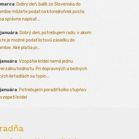
 marca
:
Dobrý deň, balík zo Slovenska do
umbie môžete podať na ktorejkoľvek pošte.
ba správne napísať ...
 januára
:
Dobrý deň, potrebujem radu: v akom
te je možné podať listovú zásielku do
mbie. Aké platia pr...
 januára
:
Vzopätie krídel nemá jednu
verzálnu hodnotu. Pri dopravných a bežných
kých lietadlách sa typic...
 januára
:
Potrebujem poradiť kolko stupňov
vzepetí kridel
radňa