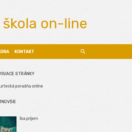
 škola on-line
ADŇA
KONTAKT
VISIACE STRÁNKY
Letecká poradňa online
JNOVŠIE
Iba príjem