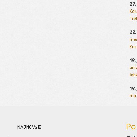
27.
Kol
Tre
22.
mes
Kolu
19.
uni
ľah
19.
ma 
Po
NAJNOVŠIE