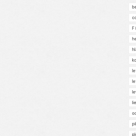
b
c
F
h
h
ko
l
le
le
li
o
pi
p