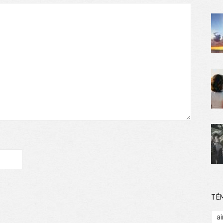
TÉ
ai