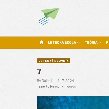
Skip
to
content
home
LETECKÁ ŠKOLA
TEÓRIA
P
LETECKÝ SLOVNÍK
7
By
Dalimil
Posted
11. 7. 2024
on
Time to Read:
-
words