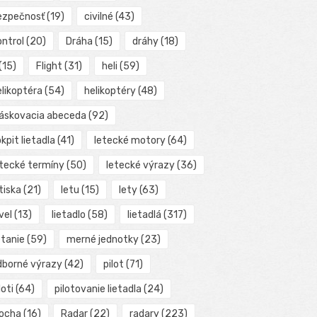
ezpečnosť
(19)
civilné
(43)
ontrol
(20)
Dráha
(15)
dráhy
(18)
(15)
Flight
(31)
heli
(59)
elikoptéra
(54)
helikoptéry
(48)
láskovacia abeceda
(92)
kpit lietadla
(41)
letecké motory
(64)
etecké termíny
(50)
letecké výrazy
(36)
tiska
(21)
letu
(15)
lety
(63)
vel
(13)
lietadlo
(58)
lietadlá
(317)
etanie
(59)
merné jednotky
(23)
dborné výrazy
(42)
pilot
(71)
loti
(64)
pilotovanie lietadla
(24)
locha
(16)
Radar
(22)
radary
(223)