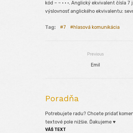
kód – – • • •. Anglický ekvivalent čísla 
výslovnosť anglického ekvivalentu: sev
Tag:
7
hlasová komunikácia
Previous
Navigácia
Previous
Emil
v
post:
článku
Poradňa
Potrebujete radu? Chcete pridať koment
textové pole nižšie. Ďakujeme ♥
VÁŠ TEXT