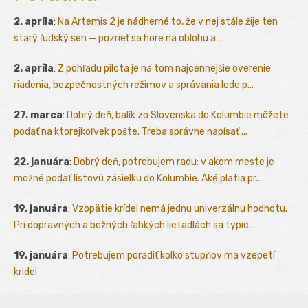
2. apríla
:
Na Artemis 2 je nádherné to, že v nej stále žije ten
starý ľudský sen — pozrieť sa hore na oblohu a ...
2. apríla
:
Z pohľadu pilota je na tom najcennejšie overenie
riadenia, bezpečnostných režimov a správania lode p...
27. marca
:
Dobrý deň, balík zo Slovenska do Kolumbie môžete
podať na ktorejkoľvek pošte. Treba správne napísať ...
22. januára
:
Dobrý deň, potrebujem radu: v akom meste je
možné podať listovú zásielku do Kolumbie. Aké platia pr...
19. januára
:
Vzopätie krídel nemá jednu univerzálnu hodnotu.
Pri dopravných a bežných ľahkých lietadlách sa typic...
19. januára
:
Potrebujem poradiť kolko stupňov ma vzepetí
kridel