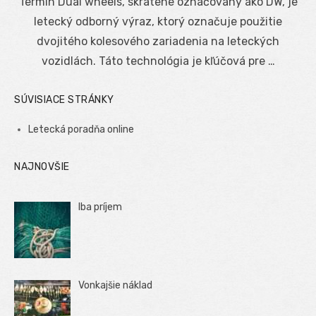
Termín Dual wheels, skrátene označovaný ako DW, je
letecký odborný výraz, ktorý označuje použitie
dvojitého kolesového zariadenia na leteckých
vozidlách. Táto technológia je kľúčová pre …
SÚVISIACE STRÁNKY
Letecká poradňa online
NAJNOVŠIE
Iba príjem
Vonkajšie náklad