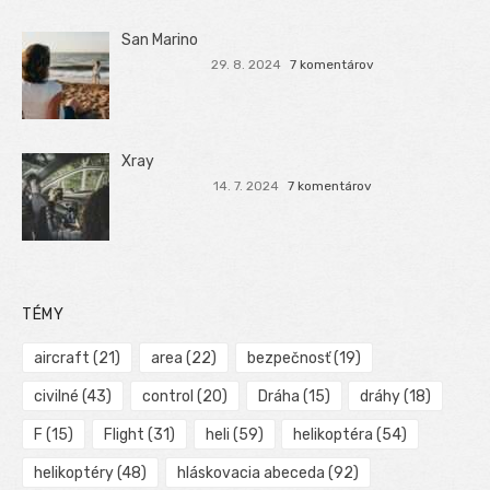
San Marino
29. 8. 2024
7 komentárov
Xray
14. 7. 2024
7 komentárov
TÉMY
aircraft
(21)
area
(22)
bezpečnosť
(19)
civilné
(43)
control
(20)
Dráha
(15)
dráhy
(18)
F
(15)
Flight
(31)
heli
(59)
helikoptéra
(54)
helikoptéry
(48)
hláskovacia abeceda
(92)