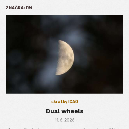
ZNAČKA:
DW
skratky ICAO
Dual wheels
Posted
11. 6. 2026
on