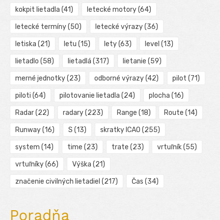
kokpit lietadla
(41)
letecké motory
(64)
letecké termíny
(50)
letecké výrazy
(36)
letiska
(21)
letu
(15)
lety
(63)
level
(13)
lietadlo
(58)
lietadlá
(317)
lietanie
(59)
merné jednotky
(23)
odborné výrazy
(42)
pilot
(71)
piloti
(64)
pilotovanie lietadla
(24)
plocha
(16)
Radar
(22)
radary
(223)
Range
(18)
Route
(14)
Runway
(16)
S
(13)
skratky ICAO
(255)
system
(14)
time
(23)
trate
(23)
vrtuľník
(55)
vrtuľníky
(66)
Výška
(21)
značenie civilných lietadiel
(217)
Čas
(34)
Poradňa