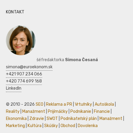
KONTAKT
šéfredaktorka
Simona Česaná
simona@euroekonom.sk
+421 907 234 066
+420 774 699 168
LinkedIn
© 2010 - 2026
SEO
|
Reklama a PR
|
Vrtuľníky
|
Autoškola
|
Reality
|
Manažment
|
Prijímáčky
|
Podnikanie
|
Financie
|
Ekonomika
|
Zdravie
|
SWOT
|
Podnikateľský plán
|
Manažment
|
Marketing
|
Kultúra
|
Skúšky
|
Obchod
|
Dovolenka