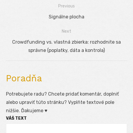
Previous
Navigácia
Previous
Signálne plocha
v
post:
Next
článku
Next
Crowdfunding vs. vlastná zbierka: rozhodnite sa
post:
správne (poplatky, dáta a kontrola)
Poradňa
Potrebujete radu? Chcete pridať komentár, doplniť
alebo upraviť túto stránku? Vyplňte textové pole
nižšie. Ďakujeme ♥
VÁŠ TEXT