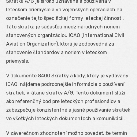
Skratka A/G je široko uznávaná a používaná v
leteckom priemysle a vo vojenských operáciách na
označenie tejto špecifickej formy leteckej činnosti.
Táto skratka je súčasťou medzinárodných noriem
stanovených organizáciou ICAO (International Civil
Aviation Organization), ktorá je zodpovedná za
stanovenie štandardov a noriem v leteckom
priemysle.
V dokumente 8400 Skratky a kódy, ktorý je vydávaný
ICAO, nájdeme podrobnejšie informácie o používaní
skratiek, vrátane skratky A/G. Tento dokument slúži
ako referenčný bod pre leteckých profesionálov a
zabezpečuje konzistentné a jasné používanie skratiek
vo všetkých leteckých dokumentoch a komunikácii.
V záverečnom zhodnotení možno povedať, že termín