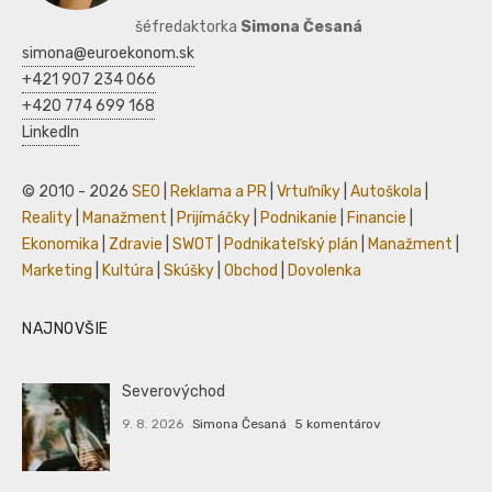
šéfredaktorka
Simona Česaná
simona@euroekonom.sk
+421 907 234 066
+420 774 699 168
LinkedIn
© 2010 - 2026
SEO
|
Reklama a PR
|
Vrtuľníky
|
Autoškola
|
Reality
|
Manažment
|
Prijímáčky
|
Podnikanie
|
Financie
|
Ekonomika
|
Zdravie
|
SWOT
|
Podnikateľský plán
|
Manažment
|
Marketing
|
Kultúra
|
Skúšky
|
Obchod
|
Dovolenka
NAJNOVŠIE
Severovýchod
9. 8. 2026
Simona Česaná
5 komentárov