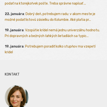
podať na ktorejkoľvek pošte. Treba správne napísať ...
22. januára
:
Dobrý deň, potrebujem radu: v akom meste je
možné podať listovú zásielku do Kolumbie. Aké platia pr...
19. januára
:
Vzopätie krídel nemá jednu univerzálnu hodnotu.
Pri dopravných a bežných ľahkých lietadlách sa typic...
19. januára
:
Potrebujem poradiť kolko stupňov ma vzepetí
kridel
KONTAKT