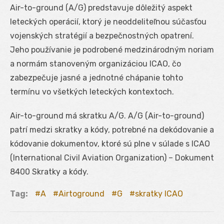
Air-to-ground (A/G) predstavuje dôležitý aspekt
leteckých operácií, ktorý je neoddeliteľnou súčasťou
vojenských stratégií a bezpečnostných opatrení.
Jeho používanie je podrobené medzinárodným noriam
a normám stanoveným organizáciou ICAO, čo
zabezpečuje jasné a jednotné chápanie tohto
termínu vo všetkých leteckých kontextoch.
Air-to-ground má skratku A/G. A/G (Air-to-ground)
patrí medzi skratky a kódy, potrebné na dekódovanie a
kódovanie dokumentov, ktoré sú plne v súlade s ICAO
(International Civil Aviation Organization) – Dokument
8400 Skratky a kódy.
Tag:
A
Airtoground
G
skratky ICAO