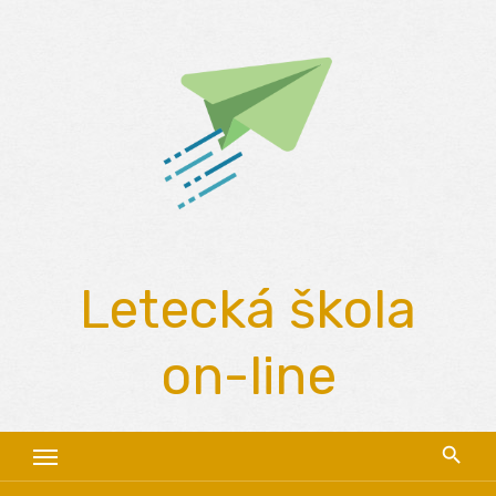
Skip
to
content
Letecká škola
on-line