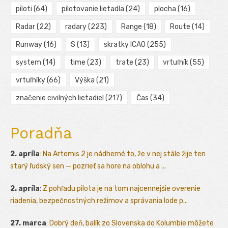
piloti
(64)
pilotovanie lietadla
(24)
plocha
(16)
Radar
(22)
radary
(223)
Range
(18)
Route
(14)
Runway
(16)
S
(13)
skratky ICAO
(255)
system
(14)
time
(23)
trate
(23)
vrtuľník
(55)
vrtuľníky
(66)
Výška
(21)
značenie civilných lietadiel
(217)
Čas
(34)
Poradňa
2. apríla
:
Na Artemis 2 je nádherné to, že v nej stále žije ten
starý ľudský sen — pozrieť sa hore na oblohu a ...
2. apríla
:
Z pohľadu pilota je na tom najcennejšie overenie
riadenia, bezpečnostných režimov a správania lode p...
27. marca
:
Dobrý deň, balík zo Slovenska do Kolumbie môžete