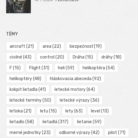
TÉMY
aircraft
(21)
area
(22)
bezpečnosť
(19)
civilné
(43)
control
(20)
Dráha
(15)
dráhy
(18)
F
(15)
Flight
(31)
heli
(59)
helikoptéra
(54)
helikoptéry
(48)
hláskovacia abeceda
(92)
kokpit lietadla
(41)
letecké motory
(64)
letecké termíny
(50)
letecké výrazy
(36)
letiska
(21)
letu
(15)
lety
(63)
level
(13)
lietadlo
(58)
lietadlá
(317)
lietanie
(59)
merné jednotky
(23)
odborné výrazy
(42)
pilot
(71)