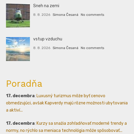
Sneh na zemi
8. 8. 2026
Simona Česaná
No comments
vstup vzduchu
8. 8. 2026
Simona Česaná
No comments
Poradňa
17. decembra
:
Luxusný turizmus môže byť cenovo
obmedzujúci, avšak Kapverdy majú rôzne možnosti ubytovania
a aktiví...
17. decembra
:
Kurzy sa snažia zohľadňovať moderné trendy a
normy, no rýchlo sa meniaca technológia môže spôsobovať...