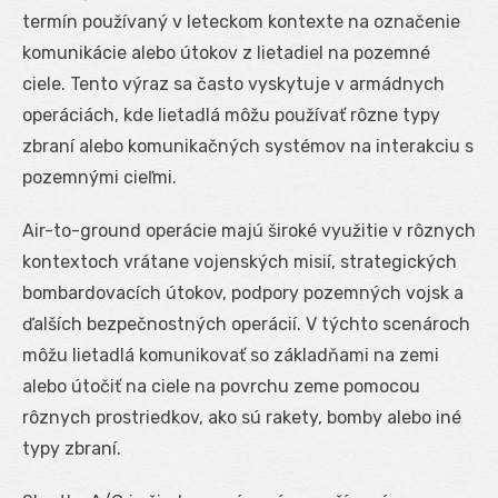
termín používaný v leteckom kontexte na označenie
komunikácie alebo útokov z lietadiel na pozemné
ciele. Tento výraz sa často vyskytuje v armádnych
operáciách, kde lietadlá môžu používať rôzne typy
zbraní alebo komunikačných systémov na interakciu s
pozemnými cieľmi.
Air-to-ground operácie majú široké využitie v rôznych
kontextoch vrátane vojenských misií, strategických
bombardovacích útokov, podpory pozemných vojsk a
ďalších bezpečnostných operácií. V týchto scenároch
môžu lietadlá komunikovať so základňami na zemi
alebo útočiť na ciele na povrchu zeme pomocou
rôznych prostriedkov, ako sú rakety, bomby alebo iné
typy zbraní.