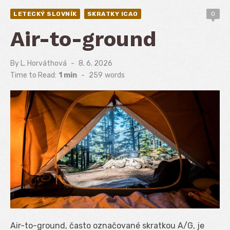
LETECKÝ SLOVNÍK
SKRATKY ICAO
0
Air-to-ground
By
L. Horváthová
Posted
8. 6. 2026
on
Time to Read:
1 min
-
259
words
Air-to-ground, často označované skratkou A/G, je