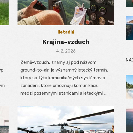
lietadlá
Krajina-vzduch
Posted
4. 2. 2026
on
NA
Země-vzduch, známy aj pod názvom
yp
ground-to-air, je významný letecký termín,
ktorý sa týka komunikačných systémov a
ným
zariadení, ktoré umožňujú komunikáciu
medzi pozemnými stanicami a leteckými …