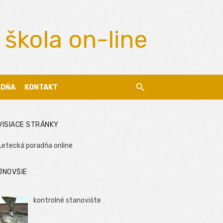
 škola on-line
ADŇA
KONTAKT
VISIACE STRÁNKY
Letecká poradňa online
JNOVŠIE
kontrolné stanovište