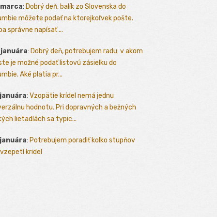
 marca
:
Dobrý deň, balík zo Slovenska do
umbie môžete podať na ktorejkoľvek pošte.
ba správne napísať ...
 januára
:
Dobrý deň, potrebujem radu: v akom
te je možné podať listovú zásielku do
mbie. Aké platia pr...
 januára
:
Vzopätie krídel nemá jednu
verzálnu hodnotu. Pri dopravných a bežných
kých lietadlách sa typic...
 januára
:
Potrebujem poradiť kolko stupňov
vzepetí kridel