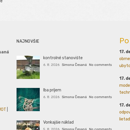
ré
Po
NAJNOVŠIE
17. 
saná
kontrolné stanovište
obmed
6. 8. 2026
Simona Česaná
No comments
ubytov
17. 
moder
Iba príjem
techn
6. 8. 2026
Simona Česaná
No comments
17. 
WOT
|
odpov
lietad
Vonkajšie náklad
5. 8. 2026
Simona Česaná
No comments