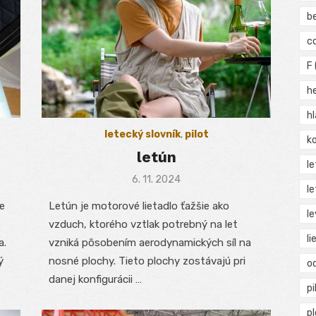
b
c
F
h
h
letecký slovník
,
pilot
ko
letún
l
Posted
6. 11. 2024
le
on
e
Letún je motorové lietadlo ťažšie ako
le
vzduch, ktorého vztlak potrebný na let
li
a.
vzniká pôsobením aerodynamických síl na
ý
nosné plochy. Tieto plochy zostávajú pri
o
danej konfigurácii …
pi
p