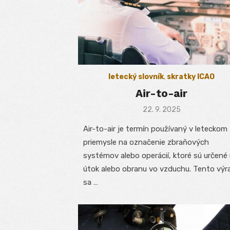
letecký slovník
,
skratky ICAO
Air-to-air
Posted
22. 9. 2025
on
Air-to-air je termín používaný v leteckom
priemysle na označenie zbraňových
systémov alebo operácií, ktoré sú určené
útok alebo obranu vo vzduchu. Tento výr
sa …