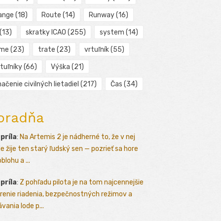
ange
(18)
Route
(14)
Runway
(16)
(13)
skratky ICAO
(255)
system
(14)
ime
(23)
trate
(23)
vrtuľník
(55)
tuľníky
(66)
Výška
(21)
ačenie civilných lietadiel
(217)
Čas
(34)
oradňa
apríla
:
Na Artemis 2 je nádherné to, že v nej
le žije ten starý ľudský sen — pozrieť sa hore
blohu a ...
apríla
:
Z pohľadu pilota je na tom najcennejšie
renie riadenia, bezpečnostných režimov a
vania lode p...