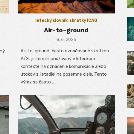
letecký slovník
,
skratky ICAO
Air-to-ground
Posted
8. 6. 2026
on
aný
Air-to-ground, často označované skratkou
A/G, je termín používaný v leteckom
kontexte na označenie komunikácie alebo
útokov z lietadiel na pozemné ciele. Tento
výraz sa často …