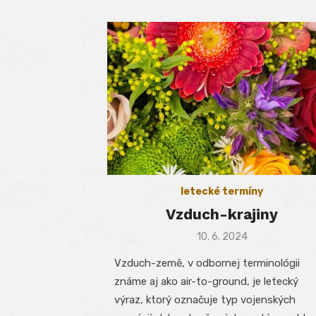
letecké termíny
Vzduch-krajiny
Posted
10. 6. 2024
on
Vzduch-země, v odbornej terminológii
známe aj ako air-to-ground, je letecký
výraz, ktorý označuje typ vojenských