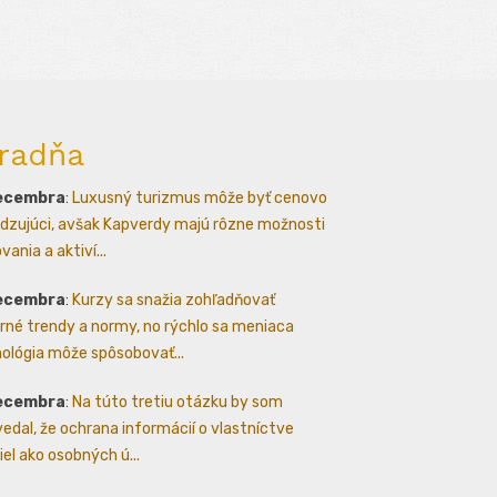
radňa
decembra
:
Luxusný turizmus môže byť cenovo
zujúci, avšak Kapverdy majú rôzne možnosti
ania a aktiví...
decembra
:
Kurzy sa snažia zohľadňovať
né trendy a normy, no rýchlo sa meniaca
ológia môže spôsobovať...
decembra
:
Na túto tretiu otázku by som
edal, že ochrana informácií o vlastníctve
iel ako osobných ú...