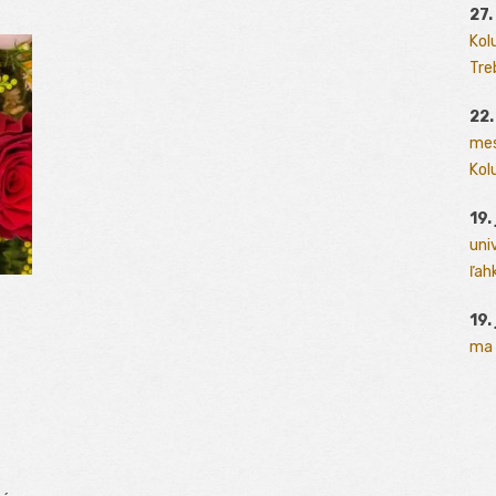
27.
Kol
Tre
22.
mes
Kolu
19.
uni
ľah
19.
ma 