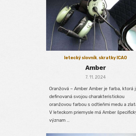
letecký slovník
,
skratky ICAO
Amber
Posted
7. 11. 2024
on
Oranžová – Amber Amber je farba, ktorá j
definovaná svojou charakteristickou
oranžovou farbou s odtieňmi medu a zlat
V leteckom priemysle má Amber špecifick
význam …