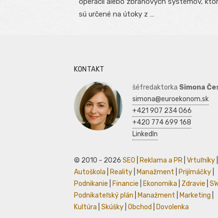
operácií alebo zbraňových systémov, kto
sú určené na útoky z …
KONTAKT
šéfredaktorka
Simona Če
simona@euroekonom.sk
+421 907 234 066
+420 774 699 168
LinkedIn
© 2010 - 2026
SEO
|
Reklama a PR
|
Vrtuľníky
|
Autoškola
|
Reality
|
Manažment
|
Prijímáčky
|
Podnikanie
|
Financie
|
Ekonomika
|
Zdravie
|
S
Podnikateľský plán
|
Manažment
|
Marketing
|
Kultúra
|
Skúšky
|
Obchod
|
Dovolenka