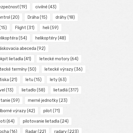
ezpečnosť
(19)
civilné
(43)
ontrol
(20)
Dráha
(15)
dráhy
(18)
(15)
Flight
(31)
heli
(59)
elikoptéra
(54)
helikoptéry
(48)
láskovacia abeceda
(92)
kpit lietadla
(41)
letecké motory
(64)
etecké termíny
(50)
letecké výrazy
(36)
tiska
(21)
letu
(15)
lety
(63)
vel
(13)
lietadlo
(58)
lietadlá
(317)
etanie
(59)
merné jednotky
(23)
dborné výrazy
(42)
pilot
(71)
loti
(64)
pilotovanie lietadla
(24)
locha
(16)
Radar
(22)
radary
(223)