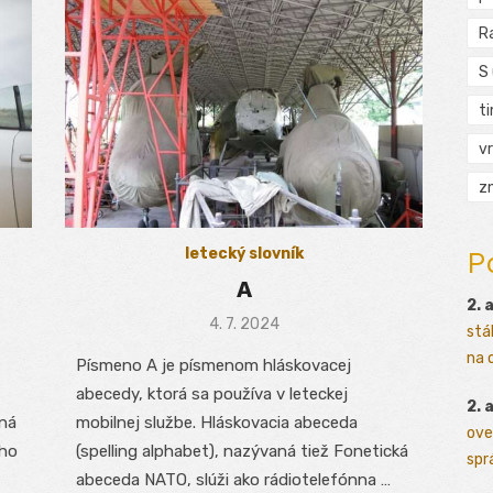
R
S
t
vr
zn
P
letecký slovník
A
2. 
Posted
4. 7. 2024
stá
on
na o
Písmeno A je písmenom hláskovacej
abecedy, ktorá sa používa v leteckej
2. 
ná
mobilnej službe. Hláskovacia abeceda
ove
ého
(spelling alphabet), nazývaná tiež Fonetická
sprá
abeceda NATO, slúži ako rádiotelefónna …