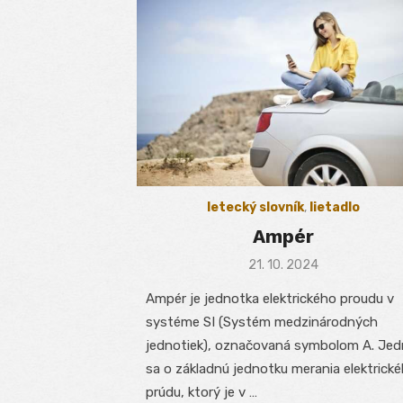
letecký slovník
,
lietadlo
Ampér
Posted
21. 10. 2024
on
Ampér je jednotka elektrického proudu v
systéme SI (Systém medzinárodných
jednotiek), označovaná symbolom A. Jed
sa o základnú jednotku merania elektrick
prúdu, ktorý je v …