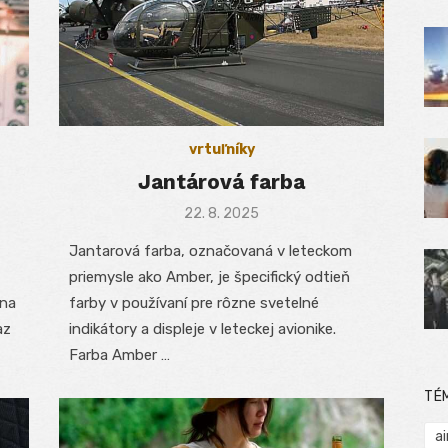
vrtuľníky
Jantárová farba
Posted
22. 8. 2025
on
Jantarová farba, označovaná v leteckom
priemysle ako Amber, je špecifický odtieň
 na
farby v používaní pre rôzne svetelné
az
indikátory a displeje v leteckej avionike.
Farba Amber …
TÉ
ai