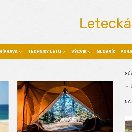
Letecká
RÍPRAVA
TECHNIKY LETU
VÝCVIK
SLOVNÍK
POR
SÚ
NA