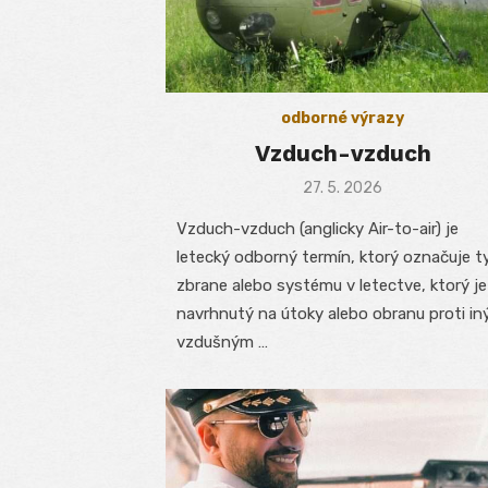
odborné výrazy
Vzduch-vzduch
Posted
27. 5. 2026
on
Vzduch-vzduch (anglicky Air-to-air) je
letecký odborný termín, ktorý označuje t
zbrane alebo systému v letectve, ktorý je
navrhnutý na útoky alebo obranu proti i
vzdušným …