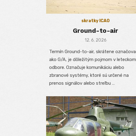
skratky ICAO
Ground-to-air
Posted
12. 6. 2026
on
Termín Ground-to-air, skrátene označov
ako G/A, je dôležitým pojmom v leteckom
odbore. Označuje komunikáciu alebo
zbranové systémy, ktoré sú určené na
prenos signálov alebo streľbu …