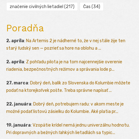
značenie civilných lietadiel
(217)
Čas
(34)
Poradňa
2. apríla
:
Na Artemis 2 je nádherné to, že v nej stále žije ten
starý ľudský sen — pozrieť sa hore na oblohu a ...
2. apríla
:
Z pohľadu pilota je na tom najcennejšie overenie
riadenia, bezpečnostných režimov a správania lode p...
27. marca
:
Dobrý deň, balík zo Slovenska do Kolumbie môžete
podať na ktorejkoľvek pošte. Treba správne napísať ...
22. januára
:
Dobrý deň, potrebujem radu: v akom meste je
možné podať listovú zásielku do Kolumbie. Aké platia pr...
19. januára
:
Vzopätie krídel nemá jednu univerzálnu hodnotu.
Pri dopravných a bežných ľahkých lietadlách sa typic...