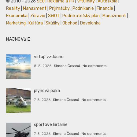
© 2010 - 2026
SEO
|
Reklama a PR
|
Vrtuľníky
|
Autoškola
|
Reality
|
Manažment
|
Prijímáčky
|
Podnikanie
|
Financie
|
Ekonomika
|
Zdravie
|
SWOT
|
Podnikateľský plán
|
Manažment
|
Marketing
|
Kultúra
|
Skúšky
|
Obchod
|
Dovolenka
NAJNOVŠIE
vstup vzduchu
8. 8. 2026
Simona Česaná
No comments
plynová páka
7. 8. 2026
Simona Česaná
No comments
športové lietanie
7. 8. 2026
Simona Česaná
No comments