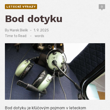
LETECKÉ VÝRAZY
0
Bod dotyku
By
Marek Bielik
Posted
1. 9. 2025
on
Time to Read:
-
words
Bod dotyku je kľúčovým pojmom v leteckom