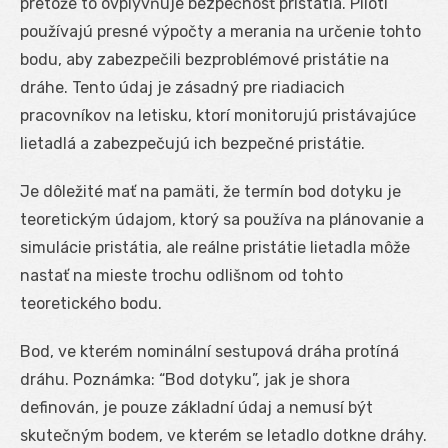
pretože to ovplyvňuje bezpečnosť pristátia. Piloti
používajú presné výpočty a merania na určenie tohto
bodu, aby zabezpečili bezproblémové pristátie na
dráhe. Tento údaj je zásadný pre riadiacich
pracovníkov na letisku, ktorí monitorujú pristávajúce
lietadlá a zabezpečujú ich bezpečné pristátie.
Je dôležité mať na pamäti, že termín bod dotyku je
teoretickým údajom, ktorý sa používa na plánovanie a
simulácie pristátia, ale reálne pristátie lietadla môže
nastať na mieste trochu odlišnom od tohto
teoretického bodu.
Bod, ve kterém nominální sestupová dráha protíná
dráhu. Poznámka: “Bod dotyku”, jak je shora
definován, je pouze základní údaj a nemusí být
skutečným bodem, ve kterém se letadlo dotkne dráhy.