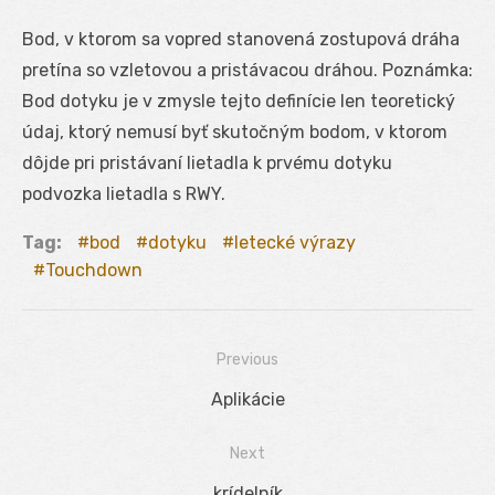
Bod, v ktorom sa vopred stanovená zostupová dráha
pretína so vzletovou a pristávacou dráhou. Poznámka:
Bod dotyku je v zmysle tejto definície len teoretický
údaj, ktorý nemusí byť skutočným bodom, v ktorom
dôjde pri pristávaní lietadla k prvému dotyku
podvozka lietadla s RWY.
Tag:
bod
dotyku
letecké výrazy
Touchdown
Previous
Navigácia
Previous
Aplikácie
v
post:
Next
článku
Next
krídelník