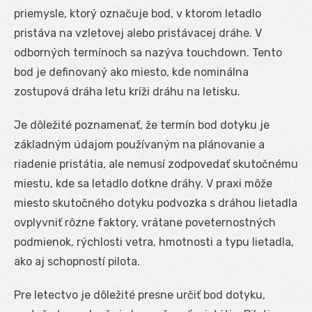
priemysle, ktorý označuje bod, v ktorom letadlo
pristáva na vzletovej alebo pristávacej dráhe. V
odborných termínoch sa nazýva touchdown. Tento
bod je definovaný ako miesto, kde nominálna
zostupová dráha letu kríži dráhu na letisku.
Je dôležité poznamenať, že termín bod dotyku je
základným údajom používaným na plánovanie a
riadenie pristátia, ale nemusí zodpovedať skutočnému
miestu, kde sa letadlo dotkne dráhy. V praxi môže
miesto skutočného dotyku podvozka s dráhou lietadla
ovplyvniť rôzne faktory, vrátane poveternostných
podmienok, rýchlosti vetra, hmotnosti a typu lietadla,
ako aj schopností pilota.
Pre letectvo je dôležité presne určiť bod dotyku,