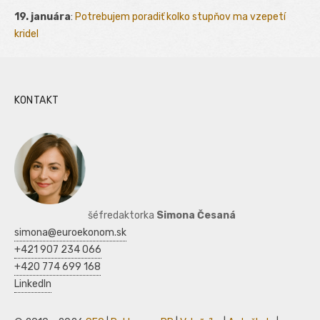
19. januára
:
Potrebujem poradiť kolko stupňov ma vzepetí
kridel
KONTAKT
šéfredaktorka
Simona Česaná
simona@euroekonom.sk
+421 907 234 066
+420 774 699 168
LinkedIn