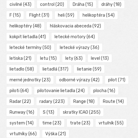
civilné
(43)
control
(20)
Dráha
(15)
dráhy
(18)
F
(15)
Flight
(31)
heli
(59)
helikoptéra
(54)
helikoptéry
(48)
hláskovacia abeceda
(92)
kokpit lietadla
(41)
letecké motory
(64)
letecké termíny
(50)
letecké výrazy
(36)
letiska
(21)
letu
(15)
lety
(63)
level
(13)
lietadlo
(58)
lietadlá
(317)
lietanie
(59)
merné jednotky
(23)
odborné výrazy
(42)
pilot
(71)
piloti
(64)
pilotovanie lietadla
(24)
plocha
(16)
Radar
(22)
radary
(223)
Range
(18)
Route
(14)
Runway
(16)
S
(13)
skratky ICAO
(255)
system
(14)
time
(23)
trate
(23)
vrtuľník
(55)
vrtuľníky
(66)
Výška
(21)